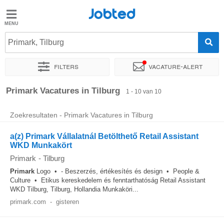
Jobted
Jobted
Vacatures
Primark, Tilburg
Filters
Vacature-alert
Salarissen
Sorteer op
Exacte locatie
Bedrijf
Soort dienstverband
Primark Vacatures in Tilburg
1 - 10 van 10
Zoekresultaten - Primark Vacatures in Tilburg
a(z) Primark Vállalatnál Betölthető Retail Assistant
WKD Munkakört
Primark
-
Tilburg
Primark
Logo • - Beszerzés, értékesítés és design • People &
Culture • Etikus kereskedelem és fenntarthatóság Retail Assistant
WKD Tilburg, Tilburg, Hollandia Munkaköri...
primark.com
-
gisteren