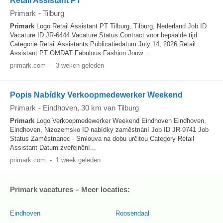
Retail Assistant PT
Primark
-
Tilburg
Primark
Logo Retail Assistant PT Tilburg, Tilburg, Nederland Job ID
Vacature ID JR-6444 Vacature Status Contract voor bepaalde tijd
Categorie Retail Assistants Publicatiedatum July 14, 2026 Retail
Assistant PT OMDAT Fabulous Fashion Jouw...
primark.com
-
3 weken geleden
Popis Nabídky Verkoopmedewerker Weekend
Primark
-
Eindhoven
, 30 km van Tilburg
Primark
Logo Verkoopmedewerker Weekend Eindhoven Eindhoven,
Eindhoven, Nizozemsko ID nabídky zaměstnání Job ID JR-9741 Job
Status Zaměstnanec - Smlouva na dobu určitou Category Retail
Assistant Datum zveřejnění...
primark.com
-
1 week geleden
Primark vacatures – Meer locaties:
Eindhoven
Roosendaal