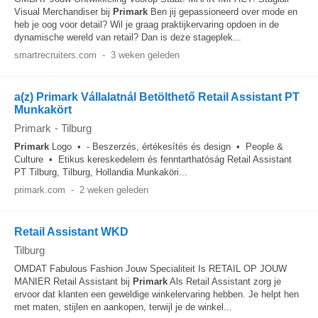
Visual Merchandiser bij
Primark
Ben jij gepassioneerd over mode en
heb je oog voor detail? Wil je graag praktijkervaring opdoen in de
dynamische wereld van retail? Dan is deze stageplek...
smartrecruiters.com
-
3 weken geleden
a(z) Primark Vállalatnál Betölthető Retail Assistant PT
Munkakört
Primark
-
Tilburg
Primark
Logo • - Beszerzés, értékesítés és design • People &
Culture • Etikus kereskedelem és fenntarthatóság Retail Assistant
PT Tilburg, Tilburg, Hollandia Munkaköri...
primark.com
-
2 weken geleden
Retail Assistant WKD
Tilburg
OMDAT Fabulous Fashion Jouw Specialiteit Is RETAIL OP JOUW
MANIER Retail Assistant bij
Primark
Als Retail Assistant zorg je
ervoor dat klanten een geweldige winkelervaring hebben. Je helpt hen
met maten, stijlen en aankopen, terwijl je de winkel...