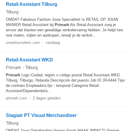
Retail Assistant Tilburg
Tilburg
OMDAT Fabulous Fashion Jouw Specialiteit Is RETAIL OP JOUW
MANIER Retail Assistant bij
Primark
Als Retail Assistant zorg je
ervoor dat klanten een geweldige winkelervaring hebben. Je helpt hen
met maten, stijlen en aankopen, terwijl je de winkel...
smartrecruiters.com
-
vandaag
Retail Assistant WKD
Primark
-
Tilburg
Primark
Logo Ciudad, región o código postal Retail Assistant WKD
Tilburg, Tilburgo, Holanda Descripción del puesto Job ID JR-6444 Tipo
de contrato Empleado/a fijo - temporal Categoría Retail
Assistant/Dependiente/a...
primark.com
-
2 dagen geleden
Stagiair PT Visual Merchandiser
Tilburg
OMDAT Jouw Ontwikkeling Voorop Staat! MAAK IMPACT! Stagiair