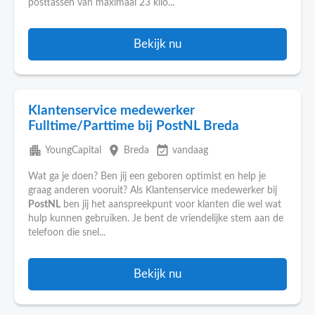
posttassen van maximaal 23 kilo...
Bekijk nu
Klantenservice medewerker
Fulltime/Parttime bij PostNL Breda
apartment
place
event_available
YoungCapital
Breda
vandaag
Wat ga je doen? Ben jij een geboren optimist en help je
graag anderen vooruit? Als Klantenservice medewerker bij
PostNL
ben jij het aanspreekpunt voor klanten die wel wat
hulp kunnen gebruiken. Je bent de vriendelijke stem aan de
telefoon die snel...
Bekijk nu