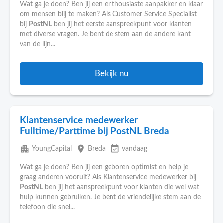
Wat ga je doen? Ben jij een enthousiaste aanpakker en klaar
om mensen blij te maken? Als Customer Service Specialist
bij
PostNL
ben jij het eerste aanspreekpunt voor klanten
met diverse vragen. Je bent de stem aan de andere kant
van de lijn...
Bekijk nu
Klantenservice medewerker
Fulltime/Parttime bij PostNL Breda
apartment
place
event_available
YoungCapital
Breda
vandaag
Wat ga je doen? Ben jij een geboren optimist en help je
graag anderen vooruit? Als Klantenservice medewerker bij
PostNL
ben jij het aanspreekpunt voor klanten die wel wat
hulp kunnen gebruiken. Je bent de vriendelijke stem aan de
telefoon die snel...