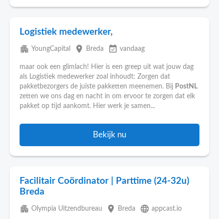
Logistiek medewerker,
apartment
place
event_available
YoungCapital
Breda
vandaag
maar ook een glimlach! Hier is een greep uit wat jouw dag
als Logistiek medewerker zoal inhoudt: Zorgen dat
pakketbezorgers de juiste pakketten meenemen. Bij
PostNL
zetten we ons dag en nacht in om ervoor te zorgen dat elk
pakket op tijd aankomt. Hier werk je samen...
Bekijk nu
Facilitair Coördinator | Parttime (24-32u)
Breda
apartment
place
language
Olympia Uitzendbureau
Breda
appcast.io