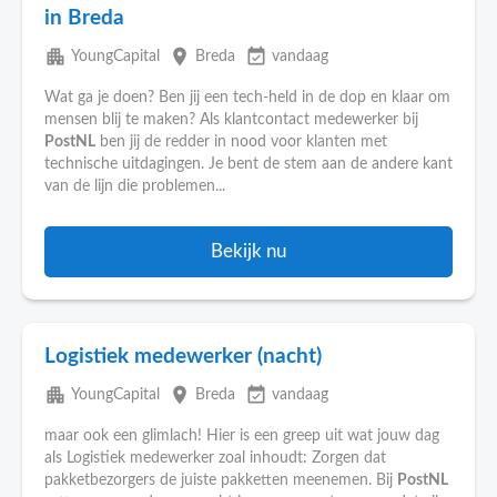
in Breda
apartment
place
event_available
YoungCapital
Breda
vandaag
Wat ga je doen? Ben jij een tech-held in de dop en klaar om
mensen blij te maken? Als klantcontact medewerker bij
PostNL
ben jij de redder in nood voor klanten met
technische uitdagingen. Je bent de stem aan de andere kant
van de lijn die problemen...
Bekijk nu
Logistiek medewerker (nacht)
apartment
place
event_available
YoungCapital
Breda
vandaag
maar ook een glimlach! Hier is een greep uit wat jouw dag
als Logistiek medewerker zoal inhoudt: Zorgen dat
pakketbezorgers de juiste pakketten meenemen. Bij
PostNL