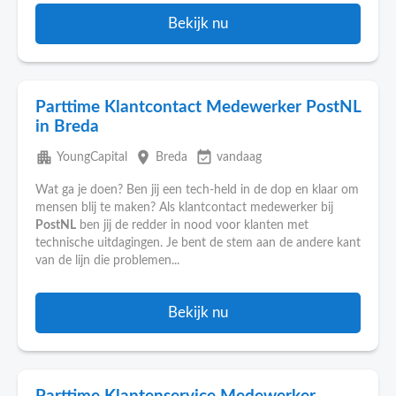
Bekijk nu
Parttime Klantcontact Medewerker PostNL
in Breda
apartment
place
event_available
YoungCapital
Breda
vandaag
Wat ga je doen? Ben jij een tech-held in de dop en klaar om
mensen blij te maken? Als klantcontact medewerker bij
PostNL
ben jij de redder in nood voor klanten met
technische uitdagingen. Je bent de stem aan de andere kant
van de lijn die problemen...
Bekijk nu