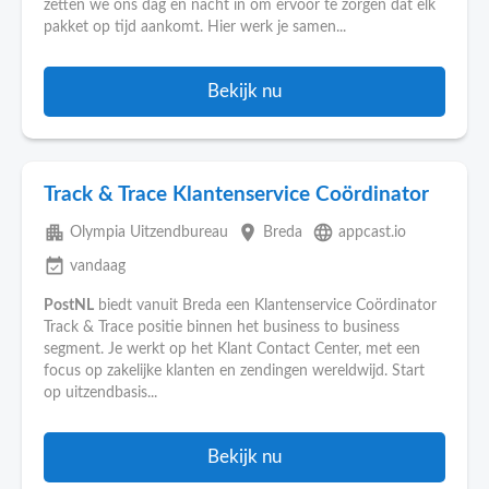
zetten we ons dag en nacht in om ervoor te zorgen dat elk
pakket op tijd aankomt. Hier werk je samen...
Bekijk nu
Track & Trace Klantenservice Coördinator
apartment
place
language
Olympia Uitzendbureau
Breda
appcast.io
event_available
vandaag
PostNL
biedt vanuit Breda een Klantenservice Coördinator
Track & Trace positie binnen het business to business
segment. Je werkt op het Klant Contact Center, met een
focus op zakelijke klanten en zendingen wereldwijd. Start
op uitzendbasis...
Bekijk nu