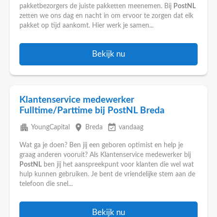
pakketbezorgers de juiste pakketten meenemen. Bij
PostNL
zetten we ons dag en nacht in om ervoor te zorgen dat elk
pakket op tijd aankomt. Hier werk je samen...
Bekijk nu
Klantenservice medewerker
Fulltime/Parttime bij PostNL Breda
apartment
place
event_available
YoungCapital
Breda
vandaag
Wat ga je doen? Ben jij een geboren optimist en help je
graag anderen vooruit? Als Klantenservice medewerker bij
PostNL
ben jij het aanspreekpunt voor klanten die wel wat
hulp kunnen gebruiken. Je bent de vriendelijke stem aan de
telefoon die snel...
Bekijk nu