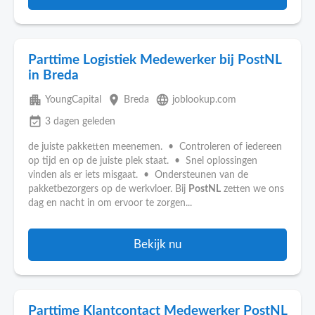
Parttime Logistiek Medewerker bij PostNL
in Breda
apartment
place
language
YoungCapital
Breda
joblookup.com
event_available
3 dagen geleden
de juiste pakketten meenemen. • Controleren of iedereen
op tijd en op de juiste plek staat. • Snel oplossingen
vinden als er iets misgaat. • Ondersteunen van de
pakketbezorgers op de werkvloer. Bij
PostNL
zetten we ons
dag en nacht in om ervoor te zorgen...
Bekijk nu
Parttime Klantcontact Medewerker PostNL