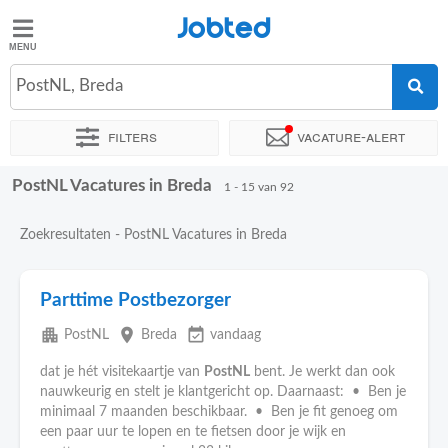
Jobted
Jobted
Vacatures
PostNL, Breda
Filters
Vacature-alert
Salarissen
PostNL Vacatures in Breda
Sorteer op
Exacte locatie
Bedrijf
Uitzendbureau
Soo
1 - 15 van 92
Zoekresultaten - PostNL Vacatures in Breda
Parttime Postbezorger
apartment
place
event_available
PostNL
Breda
vandaag
dat je hét visitekaartje van
PostNL
bent. Je werkt dan ook
nauwkeurig en stelt je klantgericht op. Daarnaast: • Ben je
minimaal 7 maanden beschikbaar. • Ben je fit genoeg om
een paar uur te lopen en te fietsen door je wijk en