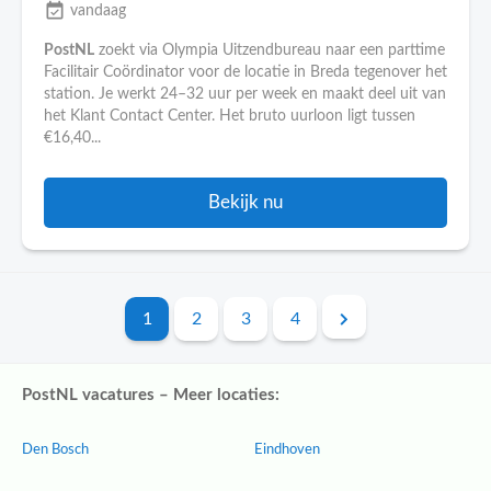
event_available
vandaag
PostNL
zoekt via Olympia Uitzendbureau naar een parttime
Facilitair Coördinator voor de locatie in Breda tegenover het
station. Je werkt 24–32 uur per week en maakt deel uit van
het Klant Contact Center. Het bruto uurloon ligt tussen
€16,40...
Bekijk nu
1
2
3
4
PostNL vacatures – Meer locaties:
Den Bosch
Eindhoven