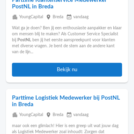
Parttime Klantenservice Medewerker
PostNL in Breda
apartment
place
event_available
YoungCapital
Breda
vandaag
Wat ga je doen? Ben jij een enthousiaste aanpakker en klaar
om mensen blij te maken? Als Customer Service Specialist
bij
PostNL
ben jij het eerste aanspreekpunt voor klanten
met diverse vragen. Je bent de stem aan de andere kant
van de lijn...
Bekijk nu
Parttime Logistiek Medewerker bij PostNL
in Breda
apartment
place
event_available
YoungCapital
Breda
vandaag
maar ook een glimlach! Hier is een greep uit wat jouw dag
als Logistiek Medewerker zoal inhoudt: Zorgen dat