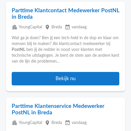
Parttime Klantcontact Medewerker PostNL
in Breda
apartment
place
event_available
YoungCapital
Breda
vandaag
Wat ga je doen? Ben jij een tech-held in de dop en klaar om
mensen blij te maken? Als klantcontact medewerker bij
PostNL
ben jij de redder in nood voor klanten met
technische uitdagingen. Je bent de stem aan de andere kant
van de lijn die problemen...
Bekijk nu
Parttime Klantenservice Medewerker
PostNL in Breda
apartment
place
event_available
YoungCapital
Breda
vandaag