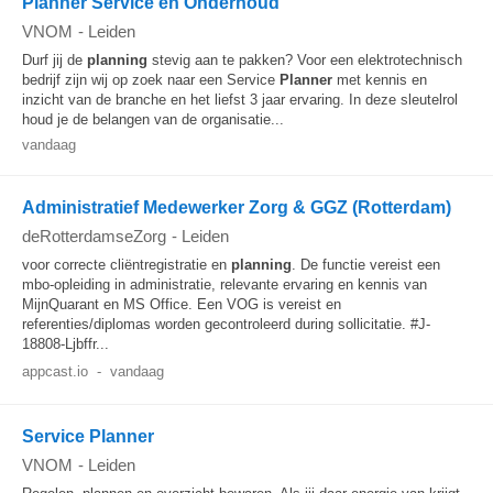
Planner Service en Onderhoud
VNOM
-
Leiden
Durf jij de
planning
stevig aan te pakken? Voor een elektrotechnisch
bedrijf zijn wij op zoek naar een Service
Planner
met kennis en
inzicht van de branche en het liefst 3 jaar ervaring. In deze sleutelrol
houd je de belangen van de organisatie...
vandaag
Administratief Medewerker Zorg & GGZ (Rotterdam)
deRotterdamseZorg
-
Leiden
voor correcte cliëntregistratie en
planning
. De functie vereist een
mbo-opleiding in administratie, relevante ervaring en kennis van
MijnQuarant en MS Office. Een VOG is vereist en
referenties/diplomas worden gecontroleerd during sollicitatie. #J-
18808-Ljbffr...
appcast.io
-
vandaag
Service Planner
VNOM
-
Leiden