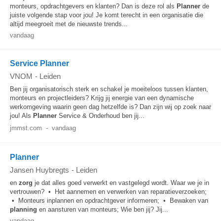
monteurs, opdrachtgevers en klanten? Dan is deze rol als
Planner
de
juiste volgende stap voor jou! Je komt terecht in een organisatie die
altijd meegroeit met de nieuwste trends...
vandaag
Service Planner
VNOM
-
Leiden
Ben jij organisatorisch sterk en schakel je moeiteloos tussen klanten,
monteurs en projectleiders? Krijg jij energie van een dynamische
werkomgeving waarin geen dag hetzelfde is? Dan zijn wij op zoek naar
jou! Als
Planner
Service & Onderhoud ben jij...
jmmst.com
-
vandaag
Planner
Jansen Huybregts
-
Leiden
en
zorg
je dat alles goed verwerkt en vastgelegd wordt. Waar we je in
vertrouwen? • Het aannemen en verwerken van reparatieverzoeken;
• Monteurs inplannen en opdrachtgever informeren; • Bewaken van
planning
en aansturen van monteurs; Wie ben jij? Jij...
vandaag