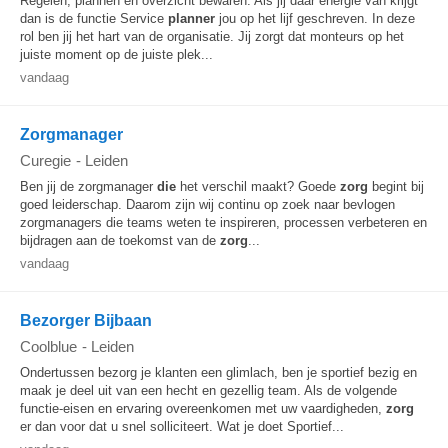
Regelen, plannen en overzicht bewaren. Als jij daar energie van krijgt
dan is de functie Service
planner
jou op het lijf geschreven. In deze
rol ben jij het hart van de organisatie. Jij zorgt dat monteurs op het
juiste moment op de juiste plek...
vandaag
Zorgmanager
Curegie
-
Leiden
Ben jij de zorgmanager
die
het verschil maakt? Goede
zorg
begint bij
goed leiderschap. Daarom zijn wij continu op zoek naar bevlogen
zorgmanagers die teams weten te inspireren, processen verbeteren en
bijdragen aan de toekomst van de
zorg
...
vandaag
Bezorger Bijbaan
Coolblue
-
Leiden
Ondertussen bezorg je klanten een glimlach, ben je sportief bezig en
maak je deel uit van een hecht en gezellig team. Als de volgende
functie-eisen en ervaring overeenkomen met uw vaardigheden,
zorg
er dan voor dat u snel solliciteert. Wat je doet Sportief...