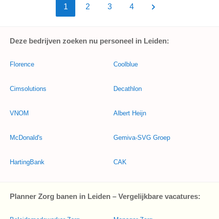
1
2
3
4
Deze bedrijven zoeken nu personeel in Leiden:
Florence
Coolblue
Cimsolutions
Decathlon
VNOM
Albert Heijn
McDonald's
Gemiva-SVG Groep
HartingBank
CAK
Planner Zorg banen in Leiden – Vergelijkbare vacatures: