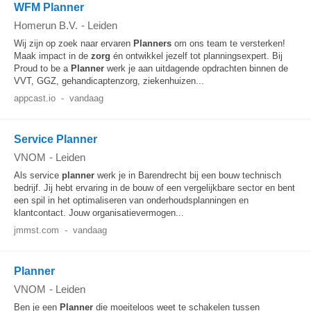
WFM Planner
Homerun B.V.
-
Leiden
Wij zijn op zoek naar ervaren
Planners
om ons team te versterken!
Maak impact in de
zorg
én ontwikkel jezelf tot planningsexpert. Bij
Proud to be a
Planner
werk je aan uitdagende opdrachten binnen de
VVT, GGZ, gehandicaptenzorg, ziekenhuizen...
appcast.io
-
vandaag
Service Planner
VNOM
-
Leiden
Als service
planner
werk je in Barendrecht bij een bouw technisch
bedrijf. Jij hebt ervaring in de bouw of een vergelijkbare sector en bent
een spil in het optimaliseren van onderhoudsplanningen en
klantcontact. Jouw organisatievermogen...
jmmst.com
-
vandaag
Planner
VNOM
-
Leiden
Ben je een
Planner
die moeiteloos weet te schakelen tussen