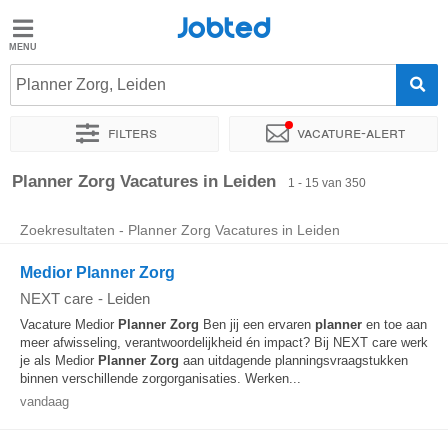
Jobted
Jobted
Vacatures
Planner Zorg, Leiden
Filters
Vacature-alert
Salarissen
Sorteer op
Exacte locatie
Bedrijf
Uitzendbureau
Soo
Planner Zorg Vacatures in Leiden
1 - 15 van 350
Zoekresultaten - Planner Zorg Vacatures in Leiden
Medior Planner Zorg
NEXT care
-
Leiden
Vacature Medior
Planner
Zorg
Ben jij een ervaren
planner
en toe aan
meer afwisseling, verantwoordelijkheid én impact? Bij NEXT care werk
je als Medior
Planner
Zorg
aan uitdagende planningsvraagstukken
binnen verschillende zorgorganisaties. Werken...
vandaag