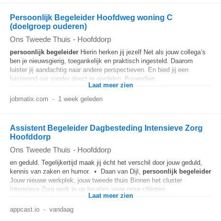
Persoonlijk Begeleider Hoofdweg woning C
(doelgroep ouderen)
Ons Tweede Thuis
-
Hoofddorp
persoonlijk
begeleider
Hierin herken jij jezelf Net als jouw collega’s
ben je nieuwsgierig, toegankelijk en praktisch ingesteld. Daarom
luister jij aandachtig naar andere perspectieven. En bied jij een
luisterend oor zonder direct te oordelen. Bovendien...
Laat meer zien
jobmatix.com
-
1 week geleden
Assistent Begeleider Dagbesteding Intensieve Zorg
Hoofddorp
Ons Tweede Thuis
-
Hoofddorp
en geduld. Tegelijkertijd maak jij écht het verschil door jouw geduld,
kennis van zaken en humor. • Daan van Dijl,
persoonlijk
begeleider
Jouw nieuwe werkplek, jouw tweede thuis Binnen het cluster
Intensieve Zorg werk je op locaties waar onze cliënten...
Laat meer zien
appcast.io
-
vandaag