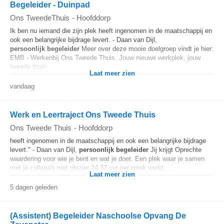
Begeleider - Duinpad
Ons TweedeThuis
-
Hoofddorp
Ik ben nu iemand die zijn plek heeft ingenomen in de maatschappij en
ook een belangrijke bijdrage levert. - Daan van Dijl,
persoonlijk
begeleider
Meer over deze mooie doelgroep vindt je hier:
EMB - Werkenbij Ons Tweede Thuis. Jouw nieuwe werkplek, jouw
tweede thuis...
Laat meer zien
vandaag
Werk en Leertraject Ons Tweede Thuis
Ons Tweede Thuis
-
Hoofddorp
heeft ingenomen in de maatschappij en ook een belangrijke bijdrage
levert." - Daan van Dijl,
persoonlijk
begeleider
Jij krijgt Oprechte
waardering voor wie je bent en wat je doet. Een plek waar je samen
met je collega's met plezier 24-32 uur per week werkt...
Laat meer zien
5 dagen geleden
(Assistent) Begeleider Naschoolse Opvang De