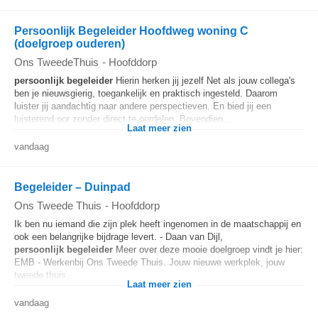
Persoonlijk Begeleider Hoofdweg woning C
(doelgroep ouderen)
Ons TweedeThuis
-
Hoofddorp
persoonlijk
begeleider
Hierin herken jij jezelf Net als jouw collega's
ben je nieuwsgierig, toegankelijk en praktisch ingesteld. Daarom
luister jij aandachtig naar andere perspectieven. En bied jij een
luisterend oor zonder direct te oordelen. Bovendien...
Laat meer zien
vandaag
Begeleider – Duinpad
Ons Tweede Thuis
-
Hoofddorp
Ik ben nu iemand die zijn plek heeft ingenomen in de maatschappij en
ook een belangrijke bijdrage levert. - Daan van Dijl,
persoonlijk
begeleider
Meer over deze mooie doelgroep vindt je hier:
EMB - Werkenbij Ons Tweede Thuis. Jouw nieuwe werkplek, jouw
tweede thuis...
Laat meer zien
vandaag