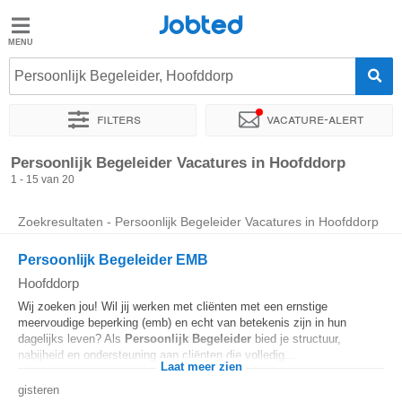
Jobted
Jobted
Vacatures
Persoonlijk Begeleider, Hoofddorp
Filters
Vacature-alert
Salarissen
Sorteer op
Exacte locatie
Soort dienstverband
Werkuren
Persoonlijk Begeleider Vacatures in Hoofddorp
1 - 15 van 20
Zoekresultaten - Persoonlijk Begeleider Vacatures in Hoofddorp
Persoonlijk Begeleider EMB
Hoofddorp
Wij zoeken jou! Wil jij werken met cliënten met een ernstige
meervoudige beperking (emb) en echt van betekenis zijn in hun
dagelijks leven? Als
Persoonlijk
Begeleider
bied je structuur,
nabijheid en ondersteuning aan cliënten die volledig...
Laat meer zien
gisteren