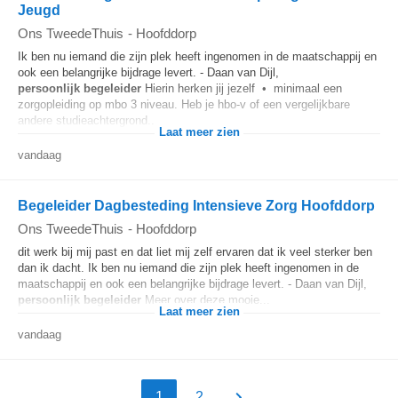
Jeugd
Ons TweedeThuis
-
Hoofddorp
Ik ben nu iemand die zijn plek heeft ingenomen in de maatschappij en
ook een belangrijke bijdrage levert. - Daan van Dijl,
persoonlijk
begeleider
Hierin herken jij jezelf • minimaal een
zorgopleiding op mbo 3 niveau. Heb je hbo-v of een vergelijkbare
andere studieachtergrond...
Laat meer zien
vandaag
Begeleider Dagbesteding Intensieve Zorg Hoofddorp
Ons TweedeThuis
-
Hoofddorp
dit werk bij mij past en dat liet mij zelf ervaren dat ik veel sterker ben
dan ik dacht. Ik ben nu iemand die zijn plek heeft ingenomen in de
maatschappij en ook een belangrijke bijdrage levert. - Daan van Dijl,
persoonlijk
begeleider
Meer over deze mooie...
Laat meer zien
vandaag
1
2