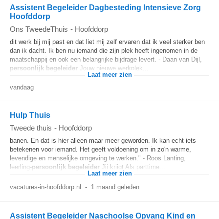
Assistent Begeleider Dagbesteding Intensieve Zorg
Hoofddorp
Ons TweedeThuis
-
Hoofddorp
dit werk bij mij past en dat liet mij zelf ervaren dat ik veel sterker ben
dan ik dacht. Ik ben nu iemand die zijn plek heeft ingenomen in de
maatschappij en ook een belangrijke bijdrage levert. - Daan van Dijl,
persoonlijk
begeleider
Jouw nieuwe werkplek...
Laat meer zien
vandaag
Hulp Thuis
Tweede thuis
-
Hoofddorp
banen. En dat is hier alleen maar meer geworden. Ik kan echt iets
betekenen voor iemand. Het geeft voldoening om in zo'n warme,
levendige en menselijke omgeving te werken." - Roos Lanting,
leerling-
persoonlijk
begeleider
Jij krijgt Als parttime...
Laat meer zien
vacatures-in-hoofddorp.nl
-
1 maand geleden
Assistent Begeleider Naschoolse Opvang Kind en