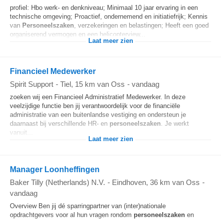
profiel: Hbo werk- en denkniveau; Minimaal 10 jaar ervaring in een
technische omgeving; Proactief, ondernemend en initiatiefrijk; Kennis
van
Personeelszaken
, verzekeringen en belastingen; Heeft een goed
organiserend vermogen en een helicopterview...
Laat meer zien
Financieel Medewerker
Spirit Support
-
Tiel
, 15 km van Oss
-
vandaag
zoeken wij een Financieel Administratief Medewerker. In deze
veelzijdige functie ben jij verantwoordelijk voor de financiële
administratie van een buitenlandse vestiging en ondersteun je
daarnaast bij verschillende HR- en
personeelszaken
. Je werkt
vanuit...
Laat meer zien
Manager Loonheffingen
Baker Tilly (Netherlands) N.V.
-
Eindhoven
, 36 km van Oss
-
vandaag
Overview Ben jij dé sparringpartner van (inter)nationale
opdrachtgevers voor al hun vragen rondom
personeelszaken
en