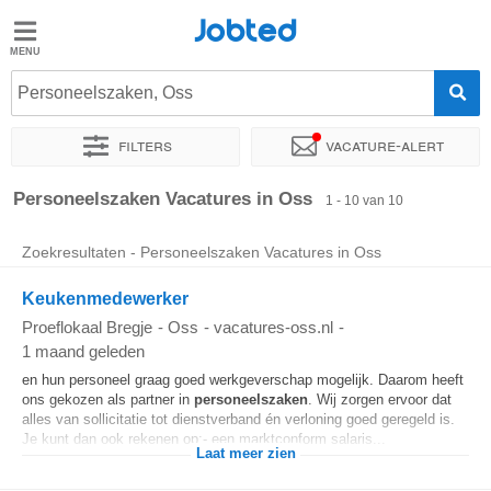
Jobted
Jobted
Vacatures
Personeelszaken, Oss
Filters
Vacature-alert
Salarissen
Sorteer op
Exacte locatie
Soort dienstverband
Werkuren
Personeelszaken Vacatures in Oss
1 - 10 van 10
Zoekresultaten - Personeelszaken Vacatures in Oss
Keukenmedewerker
Proeflokaal Bregje
-
Oss
-
vacatures-oss.nl
-
1 maand geleden
en hun personeel graag goed werkgeverschap mogelijk. Daarom heeft
ons gekozen als partner in
personeelszaken
. Wij zorgen ervoor dat
alles van sollicitatie tot dienstverband én verloning goed geregeld is.
Je kunt dan ook rekenen op:- een marktconform salaris...
Laat meer zien