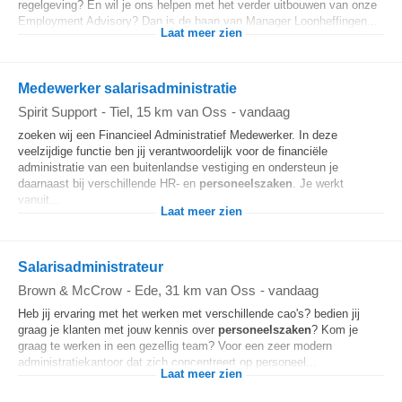
regelgeving? En wil je ons helpen met het verder uitbouwen van onze
Employment Advisory? Dan is de baan van Manager Loonheffingen...
Laat meer zien
Medewerker salarisadministratie
Spirit Support
-
Tiel
, 15 km van Oss
-
vandaag
zoeken wij een Financieel Administratief Medewerker. In deze
veelzijdige functie ben jij verantwoordelijk voor de financiële
administratie van een buitenlandse vestiging en ondersteun je
daarnaast bij verschillende HR- en
personeelszaken
. Je werkt
vanuit...
Laat meer zien
Salarisadministrateur
Brown & McCrow
-
Ede
, 31 km van Oss
-
vandaag
Heb jij ervaring met het werken met verschillende cao's? bedien jij
graag je klanten met jouw kennis over
personeelszaken
? Kom je
graag te werken in een gezellig team? Voor een zeer modern
administratiekantoor dat zich concentreert op personeel...
Laat meer zien