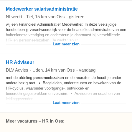
Medewerker salarisadministratie
NLwerkt
-
Tiel
, 15 km van Oss
-
gisteren
wij een Financieel Administratief Medewerker. In deze veelzijdige
functie ben jij verantwoordelijk voor de financiële administratie van een
buitenlandse vestiging en ondersteun je daarnaast bij verschillende
HR- en
personeelszaken
. Je werkt vanuit...
Laat meer zien
HR Adviseur
DLV Advies
-
Uden
, 14 km van Oss
-
vandaag
met de afdeling
personeelszaken
en de recruiter. Je houdt je onder
andere bezig met: • Begeleiden, ondersteunen en bewaken van de
HR-cyclus, waaronder voortgangs-, ontwikkel- en
beoordelingsgesprekken en verzuim. • Adviseren en coachen van
leidinggevenden...
Laat meer zien
Meer vacatures – HR in Oss: