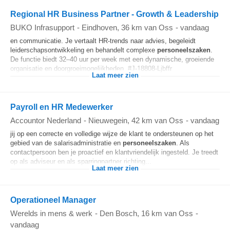
Regional HR Business Partner - Growth & Leadership
BUKO Infrasupport
-
Eindhoven
, 36 km van Oss
-
vandaag
en communicatie. Je vertaalt HR-trends naar advies, begeleidt
leiderschapsontwikkeling en behandelt complexe
personeelszaken
.
De functie biedt 32–40 uur per week met een dynamische, groeiende
organisatie en doorgroeimogelijkheden. #J-18808-Ljbffr
Laat meer zien
Payroll en HR Medewerker
Accountor Nederland
-
Nieuwegein
, 42 km van Oss
-
vandaag
jij op een correcte en volledige wijze de klant te ondersteunen op het
gebied van de salarisadministratie en
personeelszaken
. Als
contactpersoon ben je proactief en klantvriendelijk ingesteld. Je treedt
op als adviseur en als sparringpartner richting...
Laat meer zien
Operationeel Manager
Werelds in mens & werk
-
Den Bosch
, 16 km van Oss
-
vandaag