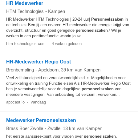
HR Medewerker
HTM Technologies
-
Kampen
HR Medewerker HTM Technologies | 20-24 uur|
Personeelszaken
in
de techniek Ben jij een ervaren HR-medewerker die energie krijgt van
overzicht, structuur en goed geregelde
personeelszaken
? Wil je
werken in een parttimefunctie waarin jouw...
htm-technologies.com
-
4 weken geleden
HR-Medewerker Regio Oost
Bronbemaling
-
Apeldoorn
, 39 km van Kampen
Veel zelfstandigheid en verantwoordelijkheid • Mogelijkheden voor
ontwikkeling en training Functie eisen Als HR-Medewerker Regio Oost
ben je verantwoordelijk voor de dagelijkse
personeelszaken
van
meerdere vestigingen. Van onboarding tot verzuim, verwerken...
appcast.io
-
vandaag
Medewerker Personeelszaken
Brass Boer Zwolle
-
Zwolle
, 13 km van Kampen
het eerste aanspreekpunt voor vragen over
personeelszaken
.