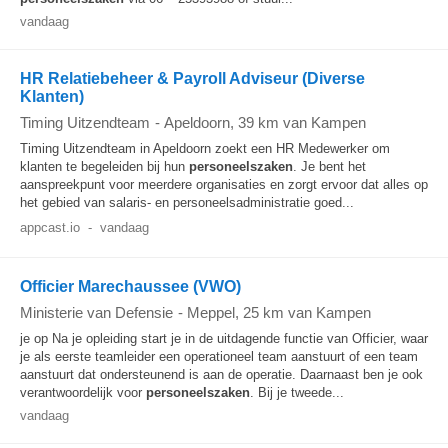
vandaag
HR Relatiebeheer & Payroll Adviseur (Diverse
Klanten)
Timing Uitzendteam
-
Apeldoorn
, 39 km van Kampen
Timing Uitzendteam in Apeldoorn zoekt een HR Medewerker om
klanten te begeleiden bij hun
personeelszaken
. Je bent het
aanspreekpunt voor meerdere organisaties en zorgt ervoor dat alles op
het gebied van salaris- en personeelsadministratie goed...
appcast.io
-
vandaag
Officier Marechaussee (VWO)
Ministerie van Defensie
-
Meppel
, 25 km van Kampen
je op Na je opleiding start je in de uitdagende functie van Officier, waar
je als eerste teamleider een operationeel team aanstuurt of een team
aanstuurt dat ondersteunend is aan de operatie. Daarnaast ben je ook
verantwoordelijk voor
personeelszaken
. Bij je tweede...
vandaag