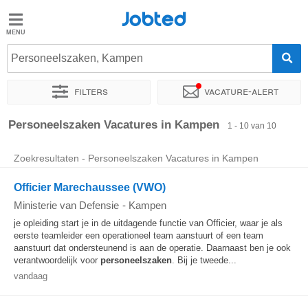
Jobted
Jobted
Vacatures
Personeelszaken, Kampen
Filters
Vacature-alert
Salarissen
Sorteer op
Exacte locatie
Bedrijf
Soort dienstverband
Personeelszaken Vacatures in Kampen
1 - 10 van 10
Zoekresultaten - Personeelszaken Vacatures in Kampen
Officier Marechaussee (VWO)
Ministerie van Defensie
-
Kampen
je opleiding start je in de uitdagende functie van Officier, waar je als
eerste teamleider een operationeel team aanstuurt of een team
aanstuurt dat ondersteunend is aan de operatie. Daarnaast ben je ook
verantwoordelijk voor
personeelszaken
. Bij je tweede...
vandaag