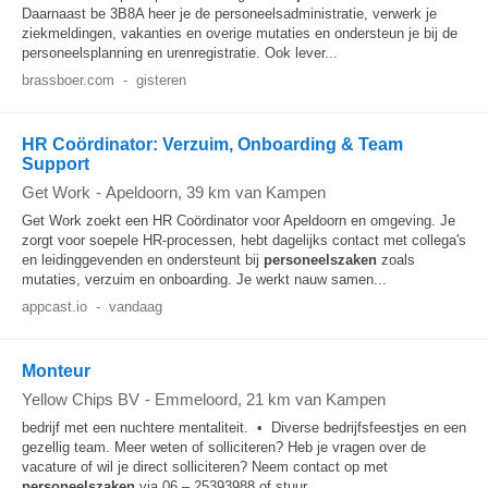
Daarnaast be 3B8A heer je de personeelsadministratie, verwerk je
ziekmeldingen, vakanties en overige mutaties en ondersteun je bij de
personeelsplanning en urenregistratie. Ook lever...
brassboer.com
-
gisteren
HR Coördinator: Verzuim, Onboarding & Team
Support
Get Work
-
Apeldoorn
, 39 km van Kampen
Get Work zoekt een HR Coördinator voor Apeldoorn en omgeving. Je
zorgt voor soepele HR-processen, hebt dagelijks contact met collega's
en leidinggevenden en ondersteunt bij
personeelszaken
zoals
mutaties, verzuim en onboarding. Je werkt nauw samen...
appcast.io
-
vandaag
Monteur
Yellow Chips BV
-
Emmeloord
, 21 km van Kampen
bedrijf met een nuchtere mentaliteit. • Diverse bedrijfsfeestjes en een
gezellig team. Meer weten of solliciteren? Heb je vragen over de
vacature of wil je direct solliciteren? Neem contact op met
personeelszaken
via 06 – 25393988 of stuur...