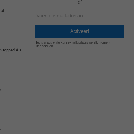
of
 of
Het is gratis en je kunt e-mailupdates op elk moment
uitschakelen
h
topper! Als
e
e