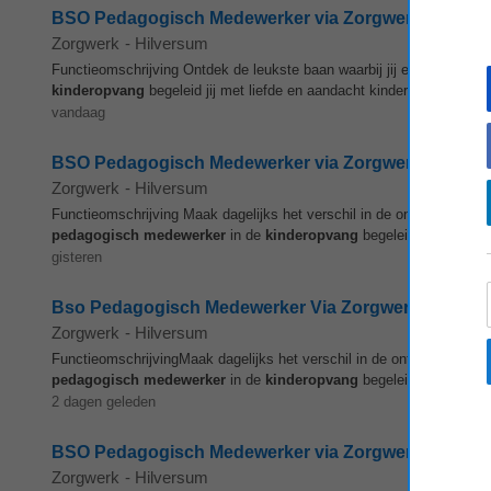
BSO Pedagogisch Medewerker via Zorgwerk in Noord-H
Zorgwerk
-
Hilversum
Functieomschrijving Ontdek de leukste baan waarbij jij elke dag het 
kinderopvang
begeleid jij met liefde en aandacht kinderen op een ki
vandaag
BSO Pedagogisch Medewerker via Zorgwerk in Noord-H
Zorgwerk
-
Hilversum
Functieomschrijving Maak dagelijks het verschil in de ontwikkeling v
pedagogisch
medewerker
in de
kinderopvang
begeleid je met vee
gisteren
Bso Pedagogisch Medewerker Via Zorgwerk In Noord-
Zorgwerk
-
Hilversum
FunctieomschrijvingMaak dagelijks het verschil in de ontwikkeling va
pedagogisch
medewerker
in de
kinderopvang
begeleid je met veel
2 dagen geleden
BSO Pedagogisch Medewerker via Zorgwerk in Noord-H
Zorgwerk
-
Hilversum