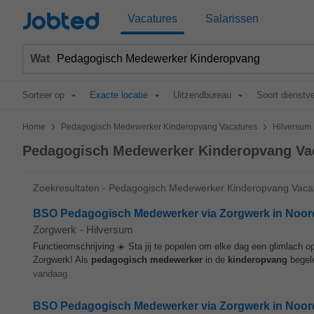
Jobted
Vacatures
Salarissen
Wat
Sorteer op
Exacte locatie
Uitzendbureau
Soort dienstv
>
>
Home
Pedagogisch Medewerker Kinderopvang Vacatures
Hilversum
Pedagogisch Medewerker Kinderopvang Vac
Zoekresultaten - Pedagogisch Medewerker Kinderopvang Vacat
BSO Pedagogisch Medewerker via Zorgwerk in Noord-H
Zorgwerk
-
Hilversum
Functieomschrijving ☀️ Sta jij te popelen om elke dag een glimlach op
Zorgwerk! Als
pedagogisch
medewerker
in de
kinderopvang
begele
vandaag
BSO Pedagogisch Medewerker via Zorgwerk in Noord-