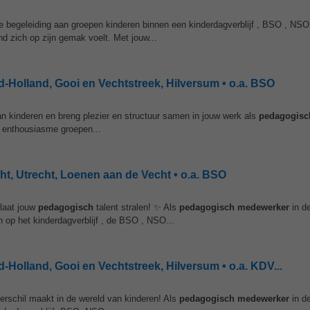
kse begeleiding aan groepen kinderen binnen een kinderdagverblijf , BSO , NSO
ind zich op zijn gemak voelt. Met jouw...
Holland, Gooi en Vechtstreek, Hilversum • o.a. BSO
an kinderen en breng plezier en structuur samen in jouw werk als
pedagogisc
l enthousiasme groepen...
, Utrecht, Loenen aan de Vecht • o.a. BSO
 laat jouw
pedagogisch
talent stralen! ✨ Als
pedagogisch
medewerker
in d
n op het kinderdagverblijf , de BSO , NSO...
olland, Gooi en Vechtstreek, Hilversum • o.a. KDV...
verschil maakt in de wereld van kinderen! Als
pedagogisch
medewerker
in d