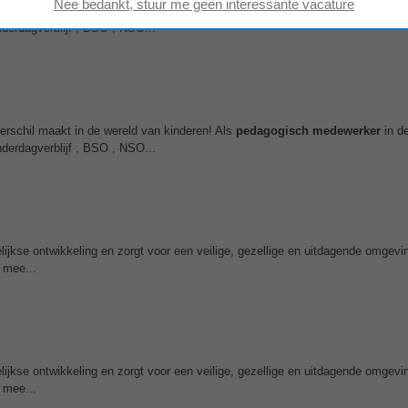
verschil maakt in de wereld van kinderen! Als
pedagogisch
medewerker
in d
nderdagverblijf , BSO , NSO...
verschil maakt in de wereld van kinderen! Als
pedagogisch
medewerker
in d
nderdagverblijf , BSO , NSO...
elijkse ontwikkeling en zorgt voor een veilige, gezellige en uitdagende omge
 mee...
elijkse ontwikkeling en zorgt voor een veilige, gezellige en uitdagende omge
 mee...