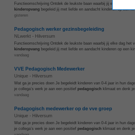
Functieomschrijving Ontdek de leukste baan waarbij jij elke dag het 
kinderopvang
begeleid jij met liefde en aandacht kinderen op een ki
gisteren
Pedagogisch werker gezinsbegeleiding
NLwerkt
-
Hilversum
Functieomschrijving Ontdek de leukste baan waarbij jij elke dag het 
kinderopvang
begeleid jij met liefde en aandacht kinderen op een ki
vandaag
VVE Pedagogisch Medewerker
Unique
-
Hilversum
Wat ga je precies doen Je begeleidt kinderen van 0-4 jaar in hun dag
je collega’s werk je aan een positief
pedagogisch
klimaat en denk je
vandaag
Pedagogisch medewerker op de vve groep
Unique
-
Hilversum
Wat ga je precies doen Je begeleidt kinderen van 0-4 jaar in hun dag
je collega’s werk je aan een positief
pedagogisch
klimaat en denk je
vandaag