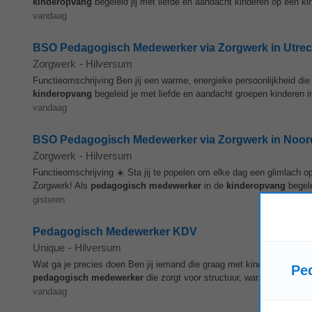
kinderopvang
begeleid jij met liefde en aandacht kinderen op een ki
vandaag
BSO Pedagogisch Medewerker via Zorgwerk in Utrecht
Zorgwerk
-
Hilversum
Functieomschrijving Ben jij een warme, energieke persoonlijkheid die
kinderopvang
begeleid je met liefde en aandacht groepen kinderen i
vandaag
BSO Pedagogisch Medewerker via Zorgwerk in Noord-H
Zorgwerk
-
Hilversum
Functieomschrijving ☀️ Sta jij te popelen om elke dag een glimlach op
Zorgwerk! Als
pedagogisch
medewerker
in de
kinderopvang
begele
gisteren
Pedagogisch Medewerker KDV
Unique
-
Hilversum
Wat ga je precies doen Ben jij iemand die graag met kinderen werkt 
Pe
pedagogisch
medewerker
die zorgt voor structuur, warmte en een ge
vandaag