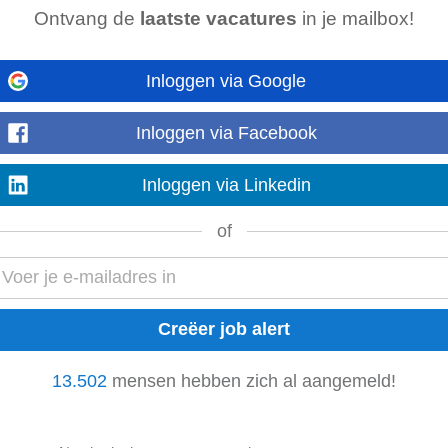
Ontvang de
laatste vacatures
in je mailbox!
olland, Gooi en Vechtstreek, Hilversum • o.a. KDV...
verschil maakt in de wereld van kinderen! Als
pedagogisch
medewerker
in d
Inloggen via Google
nderdagverblijf , BSO , NSO...
Inloggen via Facebook
olland, Gooi en Vechtstreek, Hilversum • o.a. BSO...
Inloggen via Linkedin
an kinderen en breng plezier en structuur samen in jouw werk als
pedagogisc
l enthousiasme groepen...
of
Holland, Gooi En Vechtstreek, Hilversum O.A. Bso
n kinderen en breng plezier en structuur samen in jouw werk als
pedagogisc
 enthousiasme groepen kinderen...
13.502
mensen hebben zich al aangemeld!
olland, Gooi en Vechtstreek, Hilversum • o.a. KDV...