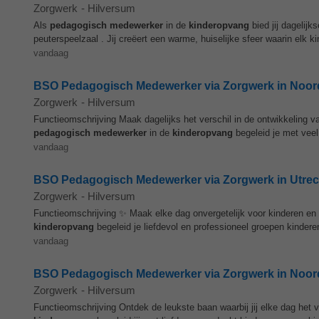
Zorgwerk
-
Hilversum
Als
pedagogisch
medewerker
in de
kinderopvang
bied jij dagelij
peuterspeelzaal . Jij creëert een warme, huiselijke sfeer waarin elk k
vandaag
BSO Pedagogisch Medewerker via Zorgwerk in Noord-
Zorgwerk
-
Hilversum
Functieomschrijving Maak dagelijks het verschil in de ontwikkeling v
pedagogisch
medewerker
in de
kinderopvang
begeleid je met vee
vandaag
BSO Pedagogisch Medewerker via Zorgwerk in Utrecht
Zorgwerk
-
Hilversum
Functieomschrijving ✨ Maak elke dag onvergetelijk voor kinderen en
kinderopvang
begeleid je liefdevol en professioneel groepen kindere
vandaag
BSO Pedagogisch Medewerker via Zorgwerk in Noord-H
Zorgwerk
-
Hilversum
Functieomschrijving Ontdek de leukste baan waarbij jij elke dag het 