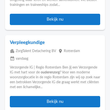
omgeving waar leren en werken samenkomen. We bieden
trainingen en traineeships zodat...
Bekijk nu
Verpleegkundige
apartment
place
ZorgTalent Detachering BV
Rotterdam
event_available
vandaag
Verzorgende IG | Regio Rotterdam Ben jij een Verzorgende
IG met hart voor de
ouderenzorg
? Voor een moderne
woonzorglocatie in de regio Rotterdam zijn wij op zoek naar
een betrokken Verzorgende IG die graag werkt met cliënten
met een lichamelijke...
Bekijk nu