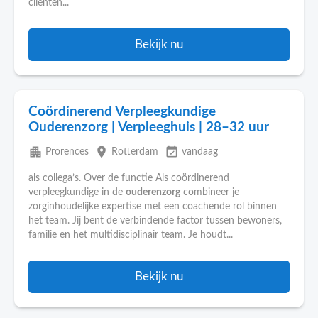
cliënten...
Bekijk nu
Coördinerend Verpleegkundige
Ouderenzorg | Verpleeghuis | 28–32 uur
apartment
place
event_available
Prorences
Rotterdam
vandaag
als collega’s. Over de functie Als coördinerend
verpleegkundige in de
ouderenzorg
combineer je
zorginhoudelijke expertise met een coachende rol binnen
het team. Jij bent de verbindende factor tussen bewoners,
familie en het multidisciplinair team. Je houdt...
Bekijk nu