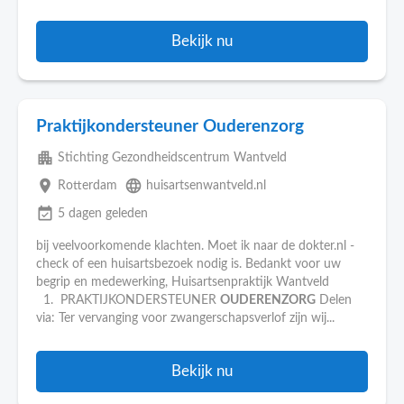
Bekijk nu
Praktijkondersteuner Ouderenzorg
apartment
Stichting Gezondheidscentrum Wantveld
place
language
Rotterdam
huisartsenwantveld.nl
event_available
5 dagen geleden
bij veelvoorkomende klachten. Moet ik naar de dokter.nl -
check of een huisartsbezoek nodig is. Bedankt voor uw
begrip en medewerking, Huisartsenpraktijk Wantveld
1. PRAKTIJKONDERSTEUNER
OUDERENZORG
Delen
via: Ter vervanging voor zwangerschapsverlof zijn wij...
Bekijk nu