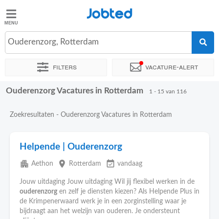
Jobted
Jobted
Vacatures
Ouderenzorg, Rotterdam
Filters
Vacature-alert
Salarissen
Ouderenzorg Vacatures in Rotterdam
Sorteer op
Exacte locatie
Bedrijf
Uitzendbureau
Soo
1 - 15 van 116
Zoekresultaten - Ouderenzorg Vacatures in Rotterdam
Helpende | Ouderenzorg
apartment
place
event_available
Aethon
Rotterdam
vandaag
Jouw uitdaging Jouw uitdaging Wil jij flexibel werken in de
ouderenzorg
en zelf je diensten kiezen? Als Helpende Plus in
de Krimpenerwaard werk je in een zorginstelling waar je
bijdraagt aan het welzijn van ouderen. Je ondersteunt