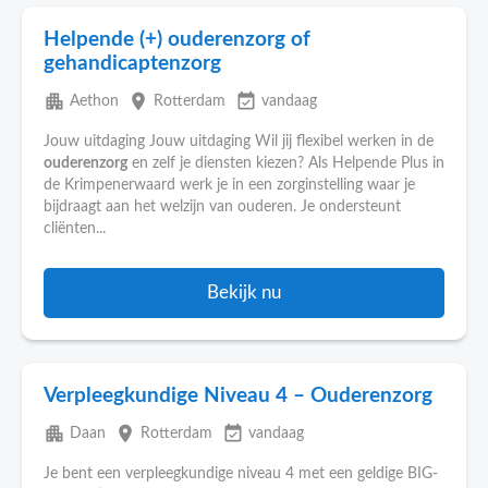
Helpende (+) ouderenzorg of
gehandicaptenzorg
apartment
place
event_available
Aethon
Rotterdam
vandaag
Jouw uitdaging Jouw uitdaging Wil jij flexibel werken in de
ouderenzorg
en zelf je diensten kiezen? Als Helpende Plus in
de Krimpenerwaard werk je in een zorginstelling waar je
bijdraagt aan het welzijn van ouderen. Je ondersteunt
cliënten...
Bekijk nu
Verpleegkundige Niveau 4 – Ouderenzorg
apartment
place
event_available
Daan
Rotterdam
vandaag
Je bent een verpleegkundige niveau 4 met een geldige BIG-