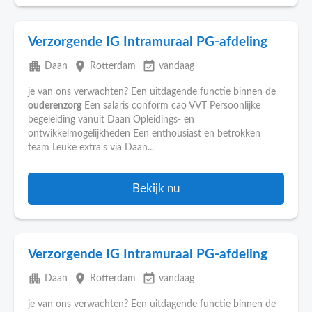
Verzorgende IG Intramuraal PG-afdeling
apartment
place
event_available
Daan
Rotterdam
vandaag
je van ons verwachten? Een uitdagende functie binnen de
ouderenzorg
Een salaris conform cao VVT Persoonlijke
begeleiding vanuit Daan Opleidings- en
ontwikkelmogelijkheden Een enthousiast en betrokken
team Leuke extra's via Daan...
Bekijk nu
Verzorgende IG Intramuraal PG-afdeling
apartment
place
event_available
Daan
Rotterdam
vandaag
je van ons verwachten? Een uitdagende functie binnen de