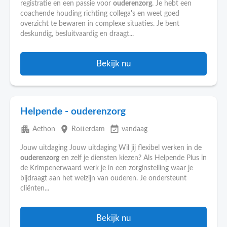
registratie en een passie voor
ouderenzorg
. Je hebt een
coachende houding richting collega's en weet goed
overzicht te bewaren in complexe situaties. Je bent
deskundig, besluitvaardig en draagt...
Bekijk nu
Helpende - ouderenzorg
apartment
place
event_available
Aethon
Rotterdam
vandaag
Jouw uitdaging Jouw uitdaging Wil jij flexibel werken in de
ouderenzorg
en zelf je diensten kiezen? Als Helpende Plus in
de Krimpenerwaard werk je in een zorginstelling waar je
bijdraagt aan het welzijn van ouderen. Je ondersteunt
cliënten...
Bekijk nu