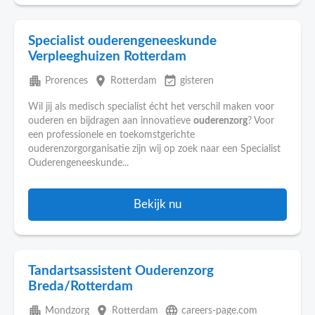
Specialist ouderengeneeskunde
Verpleeghuizen Rotterdam
apartment
place
event_available
Prorences
Rotterdam
gisteren
Wil jij als medisch specialist écht het verschil maken voor
ouderen en bijdragen aan innovatieve
ouderenzorg
? Voor
een professionele en toekomstgerichte
ouderenzorgorganisatie zijn wij op zoek naar een Specialist
Ouderengeneeskunde...
Bekijk nu
Tandartsassistent Ouderenzorg
Breda/Rotterdam
apartment
place
language
Mondzorg
Rotterdam
careers-page.com