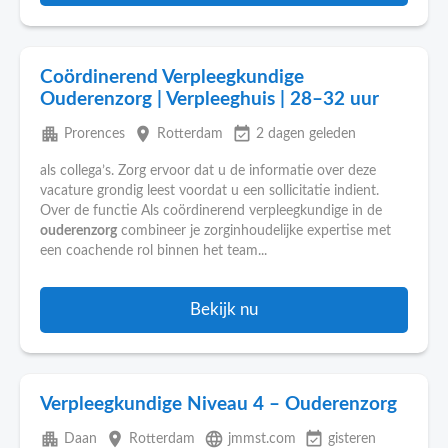
Coördinerend Verpleegkundige
Ouderenzorg | Verpleeghuis | 28–32 uur
apartment
place
event_available
Prorences
Rotterdam
2 dagen geleden
als collega’s. Zorg ervoor dat u de informatie over deze
vacature grondig leest voordat u een sollicitatie indient.
Over de functie Als coördinerend verpleegkundige in de
ouderenzorg
combineer je zorginhoudelijke expertise met
een coachende rol binnen het team...
Bekijk nu
Verpleegkundige Niveau 4 – Ouderenzorg
apartment
place
language
event_available
Daan
Rotterdam
jmmst.com
gisteren