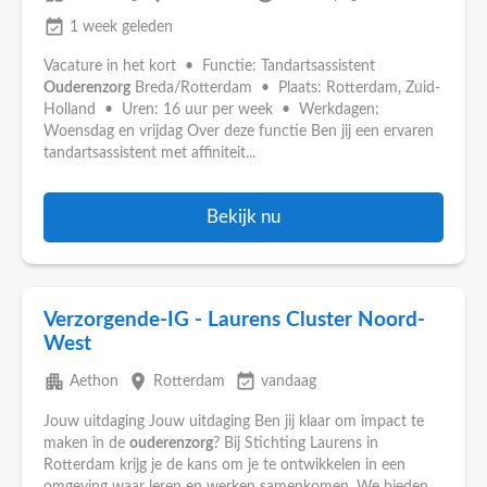
event_available
1 week geleden
Vacature in het kort • Functie: Tandartsassistent
Ouderenzorg
Breda/Rotterdam • Plaats: Rotterdam, Zuid-
Holland • Uren: 16 uur per week • Werkdagen:
Woensdag en vrijdag Over deze functie Ben jij een ervaren
tandartsassistent met affiniteit...
Bekijk nu
Verzorgende-IG - Laurens Cluster Noord-
West
apartment
place
event_available
Aethon
Rotterdam
vandaag
Jouw uitdaging Jouw uitdaging Ben jij klaar om impact te
maken in de
ouderenzorg
? Bij Stichting Laurens in
Rotterdam krijg je de kans om je te ontwikkelen in een