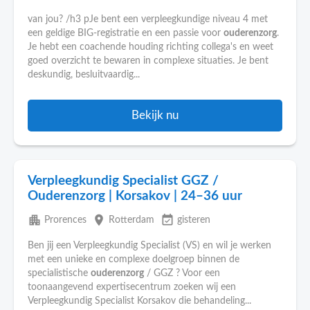
van jou? /h3 pJe bent een verpleegkundige niveau 4 met
een geldige BIG-registratie en een passie voor
ouderenzorg
.
Je hebt een coachende houding richting collega's en weet
goed overzicht te bewaren in complexe situaties. Je bent
deskundig, besluitvaardig...
Bekijk nu
Verpleegkundig Specialist GGZ /
Ouderenzorg | Korsakov | 24–36 uur
apartment
place
event_available
Prorences
Rotterdam
gisteren
Ben jij een Verpleegkundig Specialist (VS) en wil je werken
met een unieke en complexe doelgroep binnen de
specialistische
ouderenzorg
/ GGZ ? Voor een
toonaangevend expertisecentrum zoeken wij een
Verpleegkundig Specialist Korsakov die behandeling...