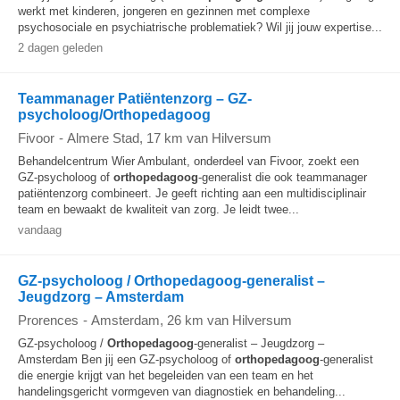
werkt met kinderen, jongeren en gezinnen met complexe
psychosociale en psychiatrische problematiek? Wil jij jouw expertise...
2 dagen geleden
Teammanager Patiëntenzorg – GZ-
psycholoog/Orthopedagoog
Fivoor
-
Almere Stad
, 17 km van Hilversum
Behandelcentrum Wier Ambulant, onderdeel van Fivoor, zoekt een
GZ‑psycholoog of
orthopedagoog
‑generalist die ook teammanager
patiëntenzorg combineert. Je geeft richting aan een multidisciplinair
team en bewaakt de kwaliteit van zorg. Je leidt twee...
vandaag
GZ-psycholoog / Orthopedagoog-generalist –
Jeugdzorg – Amsterdam
Prorences
-
Amsterdam
, 26 km van Hilversum
GZ-psycholoog /
Orthopedagoog
-generalist – Jeugdzorg –
Amsterdam Ben jij een GZ-psycholoog of
orthopedagoog
-generalist
die energie krijgt van het begeleiden van een team en het
handelingsgericht vormgeven van diagnostiek en behandeling...