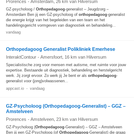
Prorences
-
Amsterdam
, 26 km van Hilversum
GZ-psycholoog /
Orthopedagoog
-generalist – Jeugdzorg –
Amsterdam Ben jij een GZ-psycholoog of
orthopedagoog
-generalist
die energie krijgt van het begeleiden van een team en het
handelingsgericht vormgeven van diagnostiek en behandeling...
vandaag
Orthopedagoog Generalist Polikliniek Emerhese
InteraktContour
-
Amersfoort
, 16 km van Hilversum
Specialistische zorg voor mensen met autisme, met ruimte voor jouw
expertise. Bestaande uit diagnostiek, behandeling en herstelgericht
werk. Jij zorgt ervoor. Zo werk jij Je bent er als
orthopedagoog
-
generalist voor (jong)volwassenen...
appcast.io
-
vandaag
GZ-Psycholoog (Orthopedagoog-Generalist) – GGZ –
Amstelveen
Prorences
-
Amstelveen
, 23 km van Hilversum
GZ-Psycholoog (
Orthopedagoog
-Generalist) – GGZ – Amstelveen
Ben jij een GZ-Psycholoog (of
Orthopedagoog
-Generalist) die graag