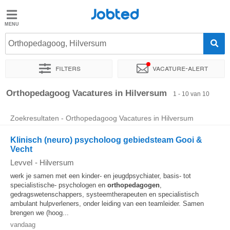
Jobted
Jobted
Vacatures
Orthopedagoog, Hilversum
Filters
Vacature-alert
Salarissen
Sorteer op
Exacte locatie
Soort dienstverband
Werkuren
Orthopedagoog Vacatures in Hilversum
1 - 10 van 10
Zoekresultaten - Orthopedagoog Vacatures in Hilversum
Klinisch (neuro) psycholoog gebiedsteam Gooi &
Vecht
Levvel
-
Hilversum
werk je samen met een kinder- en jeugdpsychiater, basis- tot
specialistische- psychologen en
orthopedagogen
,
gedragswetenschappers, systeemtherapeuten en specialistisch
ambulant hulpverleners, onder leiding van een teamleider. Samen
brengen we (hoog...
vandaag