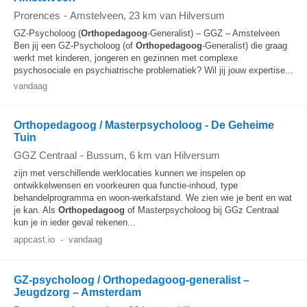
Prorences
-
Amstelveen
, 23 km van Hilversum
GZ-Psycholoog (
Orthopedagoog
-Generalist) – GGZ – Amstelveen
Ben jij een GZ-Psycholoog (of
Orthopedagoog
-Generalist) die graag
werkt met kinderen, jongeren en gezinnen met complexe
psychosociale en psychiatrische problematiek? Wil jij jouw expertise...
vandaag
Orthopedagoog / Masterpsycholoog - De Geheime
Tuin
GGZ Centraal
-
Bussum
, 6 km van Hilversum
zijn met verschillende werklocaties kunnen we inspelen op
ontwikkelwensen en voorkeuren qua functie-inhoud, type
behandelprogramma en woon-werkafstand. We zien wie je bent en wat
je kan. Als
Orthopedagoog
of Masterpsycholoog bij GGz Centraal
kun je in ieder geval rekenen...
appcast.io
-
vandaag
GZ-psycholoog / Orthopedagoog-generalist –
Jeugdzorg – Amsterdam