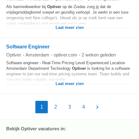
Als barmedewerker bij
Optiver
op de Zuidas zorg jij dat de
vrijdagmiddagborrel soepel en gezellig verloopt. Je werkt in een luxe
omgeving met fijne collega’s. Ideaal als je op zoek bent naar een
vaste vrijdagdienst met eventueel extra uren...
Laat meer zien
Software Engineer
Optiver
-
Amsterdam
-
optiver.com
-
2 weken geleden
Software engineer - Real-Time Pricing Level Experienced Location
Amsterdam Department Technology
Optiver
is looking for a software
engineer to join our real-time pricing systems team. Team builds and
runs the highly reliable, traceable...
Laat meer zien
1
2
3
4
Bekijk Optiver vacatures in: