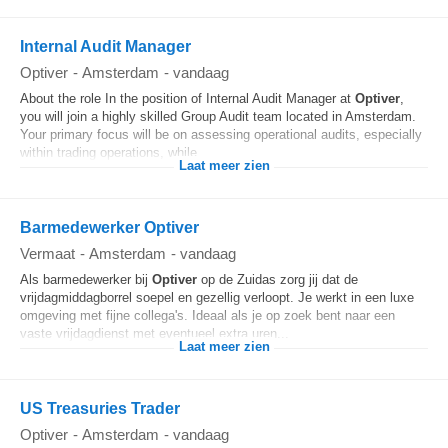
Internal Audit Manager
Optiver
-
Amsterdam
-
vandaag
About the role In the position of Internal Audit Manager at
Optiver
,
you will join a highly skilled Group Audit team located in Amsterdam.
Your primary focus will be on assessing operational audits, especially
within trading operations, while...
Laat meer zien
Barmedewerker Optiver
Vermaat
-
Amsterdam
-
vandaag
Als barmedewerker bij
Optiver
op de Zuidas zorg jij dat de
vrijdagmiddagborrel soepel en gezellig verloopt. Je werkt in een luxe
omgeving met fijne collega's. Ideaal als je op zoek bent naar een
vaste vrijdagdienst met eventueel extra uren...
Laat meer zien
US Treasuries Trader
Optiver
-
Amsterdam
-
vandaag