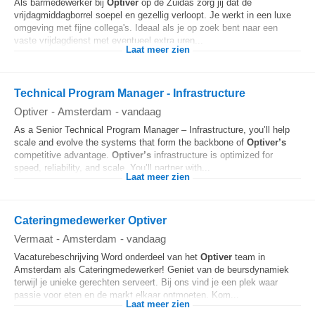
Als barmedewerker bij
Optiver
op de Zuidas zorg jij dat de
vrijdagmiddagborrel soepel en gezellig verloopt. Je werkt in een luxe
omgeving met fijne collega's. Ideaal als je op zoek bent naar een
vaste vrijdagdienst met eventueel extra uren...
Laat meer zien
Technical Program Manager - Infrastructure
Optiver
-
Amsterdam
-
vandaag
As a Senior Technical Program Manager – Infrastructure, you’ll help
scale and evolve the systems that form the backbone of
Optiver’s
competitive advantage.
Optiver’s
infrastructure is optimized for
speed, reliability, and scale. You’ll partner with...
Laat meer zien
Cateringmedewerker Optiver
Vermaat
-
Amsterdam
-
vandaag
Vacaturebeschrijving Word onderdeel van het
Optiver
team in
Amsterdam als Cateringmedewerker! Geniet van de beursdynamiek
terwijl je unieke gerechten serveert. Bij ons vind je een plek waar
passie voor eten en de markt elkaar ontmoeten. Kom...
Laat meer zien