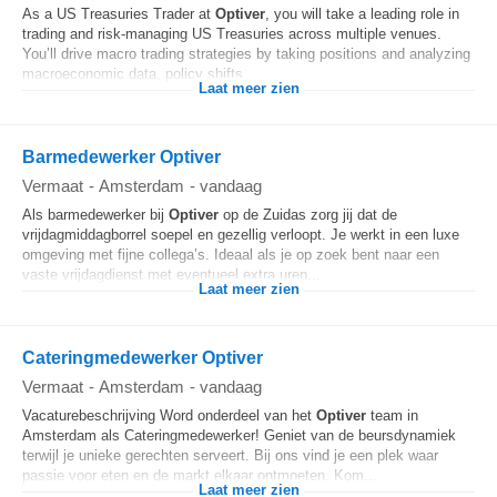
As a US Treasuries Trader at
Optiver
, you will take a leading role in
trading and risk-managing US Treasuries across multiple venues.
You’ll drive macro trading strategies by taking positions and analyzing
macroeconomic data, policy shifts...
Laat meer zien
Barmedewerker Optiver
Vermaat
-
Amsterdam
-
vandaag
Als barmedewerker bij
Optiver
op de Zuidas zorg jij dat de
vrijdagmiddagborrel soepel en gezellig verloopt. Je werkt in een luxe
omgeving met fijne collega’s. Ideaal als je op zoek bent naar een
vaste vrijdagdienst met eventueel extra uren...
Laat meer zien
Cateringmedewerker Optiver
Vermaat
-
Amsterdam
-
vandaag
Vacaturebeschrijving Word onderdeel van het
Optiver
team in
Amsterdam als Cateringmedewerker! Geniet van de beursdynamiek
terwijl je unieke gerechten serveert. Bij ons vind je een plek waar
passie voor eten en de markt elkaar ontmoeten. Kom...
Laat meer zien