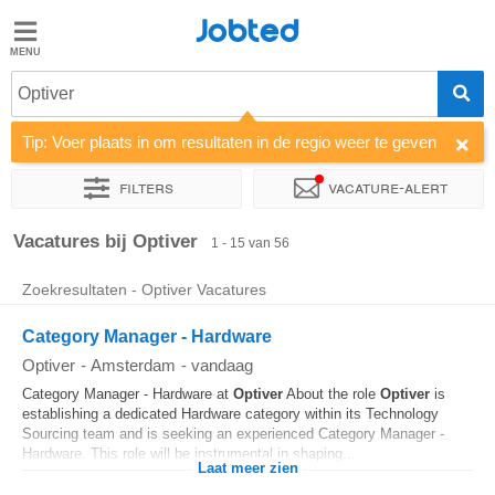
Jobted
Jobted
Vacatures
Optiver
Tip: Voer plaats in om resultaten in de regio weer te geven
Salarissen
Filters
Vacature-alert
Sorteer op
Bedrijf
Soort dienstverband
Werkuren
Vacatures bij Optiver
1 - 15 van 56
Zoekresultaten - Optiver Vacatures
Category Manager - Hardware
Optiver
-
Amsterdam
-
vandaag
Category Manager - Hardware at
Optiver
About the role
Optiver
is
establishing a dedicated Hardware category within its Technology
Sourcing team and is seeking an experienced Category Manager -
Hardware. This role will be instrumental in shaping...
Laat meer zien