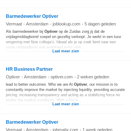
Barmedewerker Optiver
Vermaat
-
Amsterdam
-
joblookup.com
-
5 dagen geleden
Als barmedewerker bij
Optiver
op de Zuidas zorg jij dat de
vrijdagmiddagborrel soepel en gezellig verloopt. Je werkt in een luxe
omgeving met fijne collega’s. Ideaal als je op zoek bent naar een
vaste vrijdagdienst met eventueel extra uren...
Laat meer zien
HR Business Partner
Optiver
-
Amsterdam
-
optiver.com
-
2 weken geleden
lead to better outcomes. Who we are At
Optiver
, our mission is to
constantly improve the market by injecting liquidity, providing accurate
pricing, increasing transparency and acting as a stabilizing force no
matter the market conditions. With a focus...
Laat meer zien
Barmedewerker Optiver
Vermaat
-
Amsterdam
-
jobmatix.com
-
1 week geleden