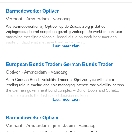
Barmedewerker Optiver
Vermaat
-
Amsterdam
-
vandaag
Als barmedewerker bij
Optiver
op de Zuidas zorg jij dat de
vrijdagmiddagborrel soepel en gezellig verloopt. Je werkt in een luxe
omgeving met fijne collega’s. Ideaal als je op zoek bent naar een
vaste vrijdagdienst met eventueel extra uren...
Laat meer zien
European Bonds Trader / German Bunds Trader
Optiver
-
Amsterdam
-
vandaag
As a German Bunds Volatility Trader at
Optiver
, you will take a
leading role in trading and risk-managing interest rate volatility across
the German government bond complex – Bund, Bobls and Schatz.
This role blends the fast-paced decision-making...
Laat meer zien
Barmedewerker Optiver
Vermaat
-
Amsterdam
-
jmmst.com
-
vandaag