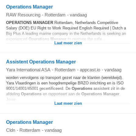
Operations Manager
RAW Resourcing
-
Rotterdam
-
vandaag
OPERATIONS
MANAGER
Rotterdam, Netherlands Competitive
Salary (DOE) EU Right to Work Required English Required | Dutch a
Big Plus A leading marine company in the Netherlands is seeking an
experienced
Operations
Manager
to oversee the safe...
Laat meer zien
Assistent Operations Manager
Yara International ASA
-
Rotterdam
-
appcast.io
-
vandaag
worden vervolgens op transport gezet naar de klanten (wereldwijd).
Yara Vlaardingen is een hoogdrempelige BRZO inrichting en is ISO
9001/14001/45001 gecertificeerd. De
Operations
assistent zit in de
afdeling
Operations
en rapporteert aan de
Operations
Manager
.
Jouw...
Laat meer zien
Operations Manager
Cldn
-
Rotterdam
-
vandaag