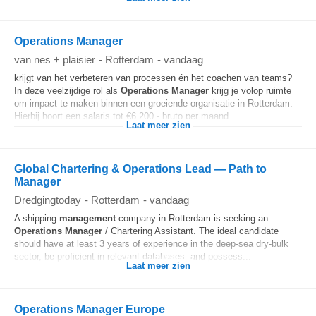
Operations Manager
van nes + plaisier
-
Rotterdam
-
vandaag
krijgt van het verbeteren van processen én het coachen van teams?
In deze veelzijdige rol als
Operations
Manager
krijg je volop ruimte
om impact te maken binnen een groeiende organisatie in Rotterdam.
Hierbij hoort een salaris tot €6.200,- bruto per maand...
Laat meer zien
Global Chartering & Operations Lead — Path to
Manager
Dredgingtoday
-
Rotterdam
-
vandaag
A shipping
management
company in Rotterdam is seeking an
Operations
Manager
/ Chartering Assistant. The ideal candidate
should have at least 3 years of experience in the deep-sea dry-bulk
sector, be proficient in relevant databases, and possess...
Laat meer zien
Operations Manager Europe