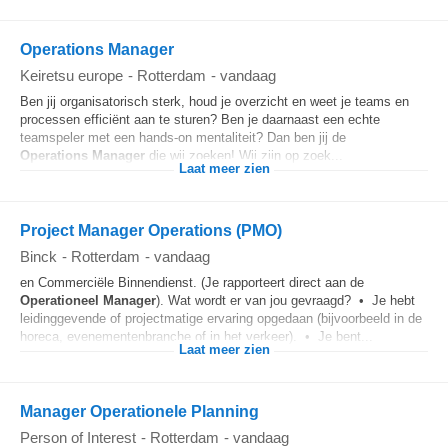
Operations Manager
Keiretsu europe
-
Rotterdam
-
vandaag
Ben jij organisatorisch sterk, houd je overzicht en weet je teams en
processen efficiënt aan te sturen? Ben je daarnaast een echte
teamspeler met een hands-on mentaliteit? Dan ben jij de
Operations
Manager
die wij zoeken! Wij zijn op zoek...
Laat meer zien
Project Manager Operations (PMO)
Binck
-
Rotterdam
-
vandaag
en Commerciële Binnendienst. (Je rapporteert direct aan de
Operationeel
Manager
). Wat wordt er van jou gevraagd? • Je hebt
leidinggevende of projectmatige ervaring opgedaan (bijvoorbeeld in de
horeca, evenementenbranche of in het verkeer). • Je bent...
Laat meer zien
Manager Operationele Planning
Person of Interest
-
Rotterdam
-
vandaag