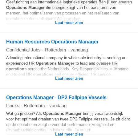
Geef richting aan internationale logistieke operaties Ben jij een ervaren
Operations
Manager
die energie krijgt van het aansturen van
mensen, het optimaliseren van processen en het realiseren van
operationele doelstellingen? Wil je werken...
Laat meer zien
Human Resources Operations Manager
Confidential Jobs
-
Rotterdam
-
vandaag
A leading international company in wholesale industry is seeking an
experienced HR
Operations
Manager
to lead and oversee HR
operations
across the Netherlands. Key Responsibilities • Manage
end-to-end HR
operations
and ensure efficient HR service...
Laat meer zien
Operations Manager - DP2 Fallpipe Vessels
Lincks
-
Rotterdam
-
vandaag
Wat ga je doen? Als
Operations
Manager
ben jij verantwoordelijk
voor het optimaal draaien van twee DP2 Fallpipe Vessels. Je zit dicht
op de operatie en zorgt ervoor dat performance, veiligheid en
uitvoerbaarheid continu in balans zijn. Je stuurt...
Laat meer zien