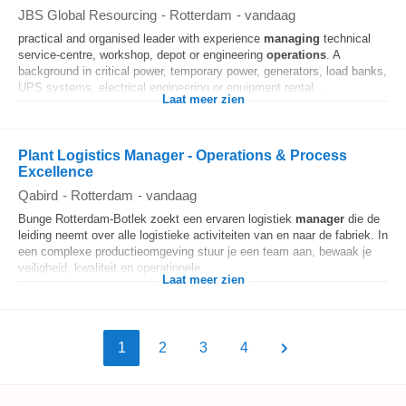
JBS Global Resourcing
-
Rotterdam
-
vandaag
practical and organised leader with experience
managing
technical
service-centre, workshop, depot or engineering
operations
. A
background in critical power, temporary power, generators, load banks,
UPS systems, electrical engineering or equipment rental...
Laat meer zien
Plant Logistics Manager - Operations & Process
Excellence
Qabird
-
Rotterdam
-
vandaag
Bunge Rotterdam-Botlek zoekt een ervaren logistiek
manager
die de
leiding neemt over alle logistieke activiteiten van en naar de fabriek. In
een complexe productieomgeving stuur je een team aan, bewaak je
veiligheid, kwaliteit en operationele...
Laat meer zien
1
2
3
4