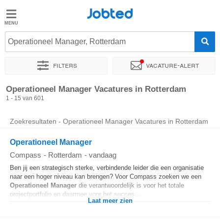
Jobted
Jobted
Vacatures
Operationeel Manager, Rotterdam
Filters
Vacature-alert
Salarissen
Sorteer op
Exacte locatie
Bedrijf
Uitzendbureau
Soo
Operationeel Manager Vacatures in Rotterdam
1 - 15 van 601
Zoekresultaten - Operationeel Manager Vacatures in Rotterdam
Operationeel Manager
Compass
-
Rotterdam
-
vandaag
Ben jij een strategisch sterke, verbindende leider die een organisatie
naar een hoger niveau kan brengen? Voor Compass zoeken we een
Operationeel
Manager
die verantwoordelijk is voor het totale
projectportfolio en daarmee voor het succes...
Laat meer zien