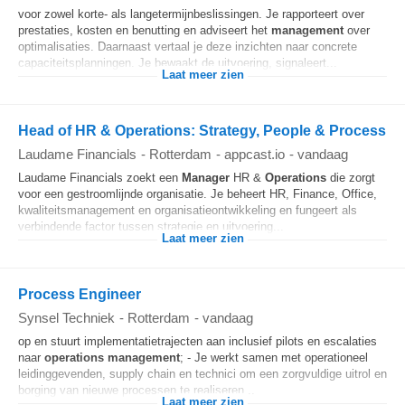
voor zowel korte- als langetermijnbeslissingen. Je rapporteert over
prestaties, kosten en benutting en adviseert het
management
over
optimalisaties. Daarnaast vertaal je deze inzichten naar concrete
capaciteitsplanningen. Je bewaakt de uitvoering, signaleert...
Laat meer zien
Head of HR & Operations: Strategy, People & Process
Laudame Financials
-
Rotterdam
-
appcast.io
-
vandaag
Laudame Financials zoekt een
Manager
HR &
Operations
die zorgt
voor een gestroomlijnde organisatie. Je beheert HR, Finance, Office,
kwaliteitsmanagement en organisatieontwikkeling en fungeert als
verbindende factor tussen strategie en uitvoering...
Laat meer zien
Process Engineer
Synsel Techniek
-
Rotterdam
-
vandaag
op en stuurt implementatietrajecten aan inclusief pilots en escalaties
naar
operations
management
; - Je werkt samen met operationeel
leidinggevenden, supply chain en technici om een zorgvuldige uitrol en
borging van nieuwe processen te realiseren...
Laat meer zien