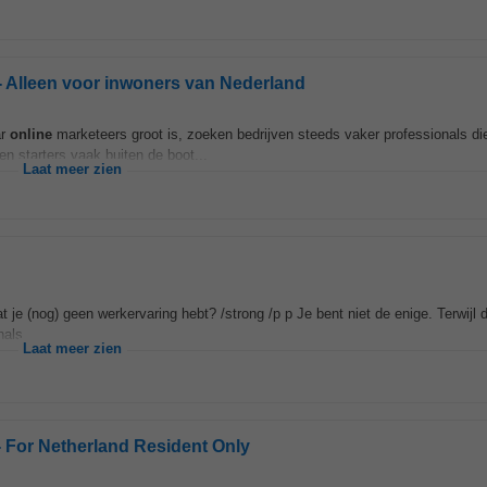
- Alleen voor inwoners van Nederland
ar
online
marketeers groot is, zoeken bedrijven steeds vaker professionals die
en starters vaak buiten de boot...
Laat meer zien
at je (nog) geen werkervaring hebt? /strong /p p Je bent niet de enige. Terwijl 
als...
Laat meer zien
- For Netherland Resident Only