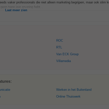
eeds vaker professionals die niet alleen marketing begrijpen, maar ook slim
geen twee jaar ervaring hebt...
Laat meer zien
ROC
RTL
Van ECK Group
Villamedia
atures:
nicatie
Werken in het Buitenland
n
Online Thuiswerk