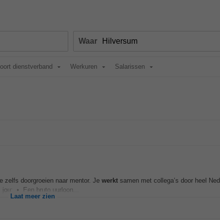
Waar
oort dienstverband
Werkuren
Salarissen
 je zelfs doorgroeien naar mentor. Je
werkt
samen met collega’s door heel Neder
 jou: • Een bruto uurloon...
Laat meer zien