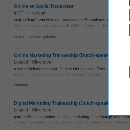
Online en Social Redacteur
InCT
-
Hilversum
en je collega's van Hart van Nederland en Shownieuws Wat neem je
met scherp inzicht in wat op welk platform
werkt
• Breed geïnteresse
inct.nl
-
1 week geleden
Online Marketing Traineeship (Dutch-speaking only)
Leaped
-
Hilversum
u een sollicitatie verstuurt. Je bent niet de enige. Terwijl de vraag na
marketing begrijpen, maar ook slim kunnen
werken
met AI. Toch vall
vandaag
Digital Marketing Traineeship (Dutch-speaking only)
Leaped
-
Hilversum
pstrongWil jij een carrière in online marketing, maar loop je vast omd
online
marketeers groot is, zoeken bedrijven steeds vaker profession