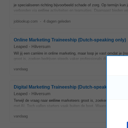
je specialiseren richting bijvoorbeeld schade of zorg. Op termijn kun
verbonden via
online
activiteiten en teamuitjes. Daarnaast bieden wij
joblookup.com
-
4 dagen geleden
Online Marketing Traineeship (Dutch-speaking only)
Leaped
-
Hilversum
Wil jij een carrière in online marketing, maar loop je vast omdat je (
groot is, zoeken bedrijven steeds vaker professionals die niet alleen 
vandaag
Digital Marketing Traineeship (Dutch-speaking only)
Leaped
-
Hilversum
Terwijl de vraag naar
online
marketeers groot is, zoeken bedrijven st
met AI. Toch vallen starters vaak buiten de boot. Waarom? Omdat je 
vandaag