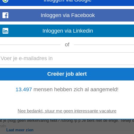
Inloggen via Facebook
 mee? • Minimaal één jaar ervaring met het beheren van
online
- en socialme
erd in nieuws...
Inloggen via Linkedin
Laat meer zien
of
ar
online
marketeers groot is, zoeken bedrijven steeds vaker professionals die
en starters vaak buiten de boot...
Laat meer zien
13.497
mensen hebben zich al aangemeld!
at je (nog) geen werkervaring hebt? /strong /p p Je bent niet de enige. Terwijl 
als...
Laat meer zien