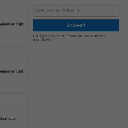
land en blijft
Het is gratis en je kunt e-mailupdates op elk moment
uitschakelen
land en blijft
ieksmedia