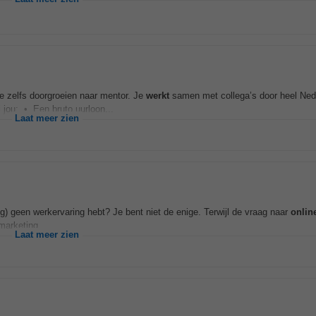
 je zelfs doorgroeien naar mentor. Je
werkt
samen met collega’s door heel Neder
 jou: • Een bruto uurloon...
Laat meer zien
nog) geen werkervaring hebt? Je bent niet de enige. Terwijl de vraag naar
onlin
marketing...
Laat meer zien