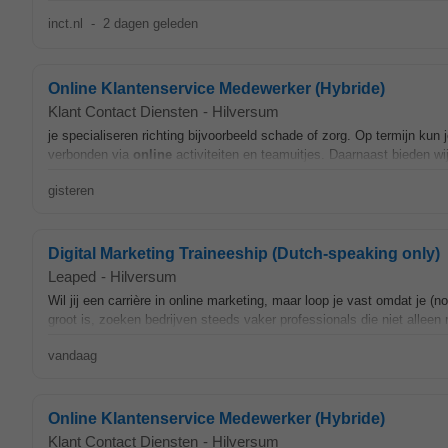
inct.nl
-
2 dagen geleden
Online Klantenservice Medewerker (Hybride)
Klant Contact Diensten
-
Hilversum
je specialiseren richting bijvoorbeeld schade of zorg. Op termijn kun
verbonden via
online
activiteiten en teamuitjes. Daarnaast bieden wij
gisteren
Digital Marketing Traineeship (Dutch-speaking only)
Leaped
-
Hilversum
Wil jij een carrière in online marketing, maar loop je vast omdat je (
groot is, zoeken bedrijven steeds vaker professionals die niet alleen 
vandaag
Online Klantenservice Medewerker (Hybride)
Klant Contact Diensten
-
Hilversum