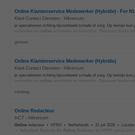
Online Klantenservice Medewerker (Hybride) - For NL
Klant Contact Diensten
-
Hilversum
je specialiseren richting bijvoorbeeld schade of zorg. Op termijn kun
verbonden via
online
activiteiten en teamuitjes. Daarnaast bieden wij
gisteren
Online Klantenservice Medewerker (Hybride)
Klant Contact Diensten
-
Hilversum
je specialiseren richting bijvoorbeeld schade of zorg. Op termijn kun
verbonden via
online
activiteiten en teamuitjes. Daarnaast bieden wij
vandaag
Online Redacteur
InCT
-
Hilversum
Online
redacteur • VPRO • Netherlands • 31 juli 2026 • Locatie:
• Vakgebied: Redactie Als
Online
Redacteur bij VPRO vertaal je tv-