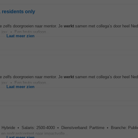
 residents only
 je zelfs doorgroeien naar mentor. Je
werkt
samen met collega’s door heel Neder
 jou: • Een bruto uurloon...
Laat meer zien
 je zelfs doorgroeien naar mentor. Je
werkt
samen met collega’s door heel Neder
 jou: • Een bruto uurloon...
Laat meer zien
 Hybride • Salaris: 2500-4000 • Dienstverband: Parttime • Branche: Publ
 en podcastcontent naar impactvolle...
Laat meer zien