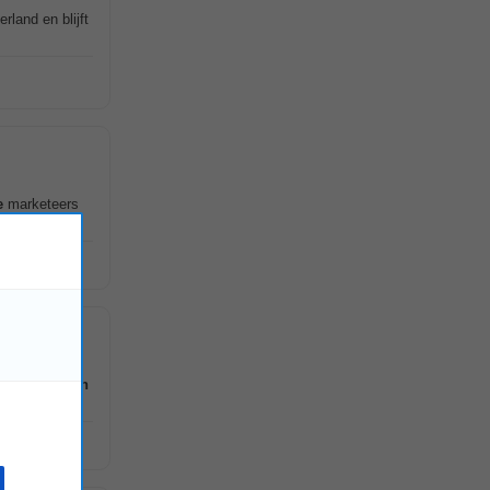
land en blijft
e
marketeers
 kunnen
werken