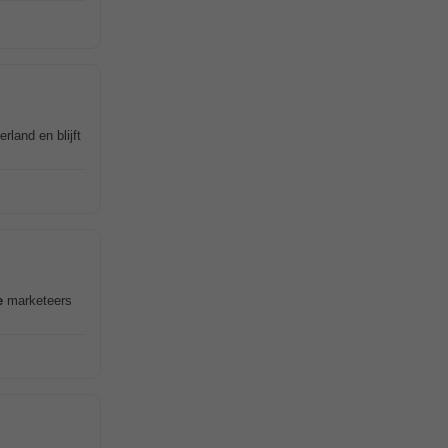
land en blijft
e
marketeers