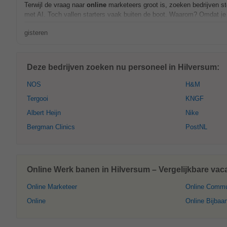
Terwijl de vraag naar
online
marketeers groot is, zoeken bedrijven st
met AI. Toch vallen starters vaak buiten de boot. Waarom? Omdat je 
gisteren
Deze bedrijven zoeken nu personeel in Hilversum:
NOS
H&M
Tergooi
KNGF
Albert Heijn
Nike
Bergman Clinics
PostNL
Online Werk banen in Hilversum – Vergelijkbare vac
Online Marketeer
Online Commu
Online
Online Bijbaa