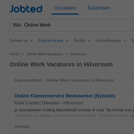
Jobted
Vacatures
Salarissen
Wat
Sorteer op
Exacte locatie
Bedrijf
Uitzendbureau
S
>
>
Home
Online Werk Vacatures
Hilversum
Online Werk Vacatures in Hilversum
Zoekresultaten - Online Werk Vacatures in Hilversum
Online Klantenservice Medewerker (Hybride)
Klant Contact Diensten
-
Hilversum
je specialiseren richting bijvoorbeeld schade of zorg. Op termijn kun
verbonden via
online
activiteiten en teamuitjes. Daarnaast bieden wij
vandaag