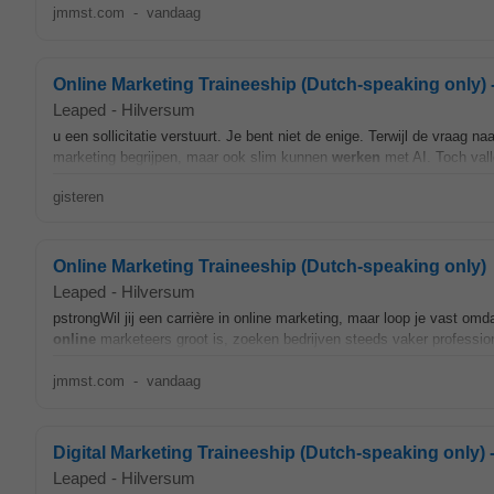
jmmst.com
-
vandaag
Online Marketing Traineeship (Dutch-speaking only) 
Leaped
-
Hilversum
u een sollicitatie verstuurt. Je bent niet de enige. Terwijl de vraag na
marketing begrijpen, maar ook slim kunnen
werken
met AI. Toch vall
gisteren
Online Marketing Traineeship (Dutch-speaking only)
Leaped
-
Hilversum
pstrongWil jij een carrière in online marketing, maar loop je vast omd
online
marketeers groot is, zoeken bedrijven steeds vaker profession
jmmst.com
-
vandaag
Digital Marketing Traineeship (Dutch-speaking only) 
Leaped
-
Hilversum