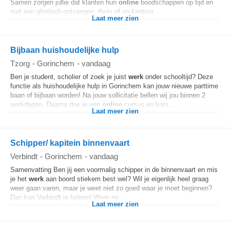
Samen zorgen jullie dat klanten hun
online
boodschappen op tijd en
met een glimlach ontvangen, thuis of op kantoor...
Laat meer zien
Bijbaan huishoudelijke hulp
Tzorg
-
Gorinchem
-
vandaag
Ben je student, scholier of zoek je juist
werk
onder schooltijd? Deze
functie als huishoudelijke hulp in Gorinchem kan jouw nieuwe parttime
baan of bijbaan worden! Na jouw sollicitatie bellen wij jou binnen 2
werkdagen. Daarna doe je een
online
cursus en kom...
Laat meer zien
Schipper/ kapitein binnenvaart
Verbindt
-
Gorinchem
-
vandaag
Samenvatting Ben jij een voormalig schipper in de binnenvaart en mis
je het
werk
aan boord stiekem best wel? Wil je eigenlijk heel graag
weer gaan varen, maar je weet niet zo goed waar je moet beginnen?
Dan kan Verbindt je helpen! Waar ga...
Laat meer zien