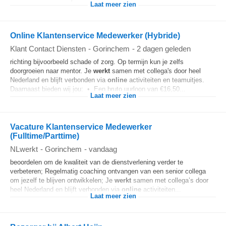
Laat meer zien
Online Klantenservice Medewerker (Hybride)
Klant Contact Diensten
-
Gorinchem
-
2 dagen geleden
richting bijvoorbeeld schade of zorg. Op termijn kun je zelfs
doorgroeien naar mentor. Je
werkt
samen met collega's door heel
Nederland en blijft verbonden via
online
activiteiten en teamuitjes.
Daarnaast bieden wij jou: • Een bruto uurloon van €16,50...
Laat meer zien
Vacature Klantenservice Medewerker
(Fulltime/Parttime)
NLwerkt
-
Gorinchem
-
vandaag
beoordelen om de kwaliteit van de dienstverlening verder te
verbeteren; Regelmatig coaching ontvangen van een senior collega
om jezelf te blijven ontwikkelen; Je
werkt
samen met collega’s door
heel Nederland en blijft verbonden via
online
activiteiten...
Laat meer zien