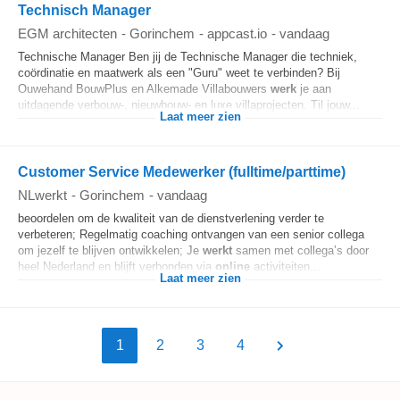
Technisch Manager
EGM architecten
-
Gorinchem
-
appcast.io
-
vandaag
Technische Manager Ben jij de Technische Manager die techniek,
coördinatie en maatwerk als een "Guru" weet te verbinden? Bij
Ouwehand BouwPlus en Alkemade Villabouwers
werk
je aan
uitdagende verbouw-, nieuwbouw- en luxe villaprojecten. Til jouw...
Laat meer zien
Customer Service Medewerker (fulltime/parttime)
NLwerkt
-
Gorinchem
-
vandaag
beoordelen om de kwaliteit van de dienstverlening verder te
verbeteren; Regelmatig coaching ontvangen van een senior collega
om jezelf te blijven ontwikkelen; Je
werkt
samen met collega’s door
heel Nederland en blijft verbonden via
online
activiteiten...
Laat meer zien
1
2
3
4