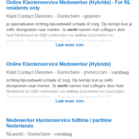
Online Klantenservice Medewerker (Hybride) - For NL
residents only
Klant Contact Diensten
-
Gorinchem
-
gisteren
je specialiseren richting bijvoorbeeld schade of zorg. Op termijn kun je
zelfs doorgroeien naar mentor. Je
werkt
samen met collega’s door
heel Nederland en blijft verbonden via
online
activiteiten en
teamuitjes. Daarnaast bieden wij jou: • Een bruto uurloon...
Laat meer zien
Online Klantenservice Medewerker (Hybride)
Klant Contact Diensten
-
Gorinchem
-
jmmst.com
-
vandaag
richting bijvoorbeeld schade of zorg. Op termijn kun je zelfs
doorgroeien naar mentor. Je
werkt
samen met collega's door heel
Nederland en blijft verbonden via
online
activiteiten en teamuitjes.
Daarnaast bieden wij jou: • Een bruto uurloon van €16,50...
Laat meer zien
Medewerker klantenservice fulltime / parttime
Nederlands
NLwerkt
-
Gorinchem
-
vandaag