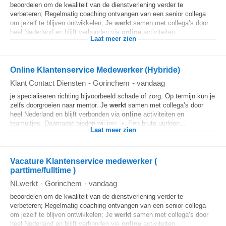
beoordelen om de kwaliteit van de dienstverlening verder te
verbeteren; Regelmatig coaching ontvangen van een senior collega
om jezelf te blijven ontwikkelen; Je
werkt
samen met collega’s door
heel Nederland en blijft verbonden via
online
activiteiten...
Laat meer zien
Online Klantenservice Medewerker (Hybride)
Klant Contact Diensten
-
Gorinchem
-
vandaag
je specialiseren richting bijvoorbeeld schade of zorg. Op termijn kun je
zelfs doorgroeien naar mentor. Je
werkt
samen met collega’s door
heel Nederland en blijft verbonden via
online
activiteiten en
teamuitjes. Daarnaast bieden wij jou: • Een bruto uurloon...
Laat meer zien
Vacature Klantenservice medewerker (
parttime/fulltime )
NLwerkt
-
Gorinchem
-
vandaag
beoordelen om de kwaliteit van de dienstverlening verder te
verbeteren; Regelmatig coaching ontvangen van een senior collega
om jezelf te blijven ontwikkelen; Je
werkt
samen met collega’s door
heel Nederland en blijft verbonden via
online
activiteiten...