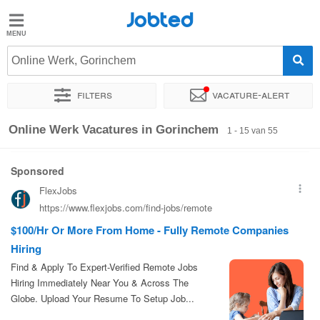
Jobted
Jobted
Vacatures
Online Werk, Gorinchem
Filters
Vacature-alert
Salarissen
Sorteer op
Exacte locatie
Bedrijf
Uitzendbureau
Soo
Online Werk Vacatures in Gorinchem
1 - 15 van 55