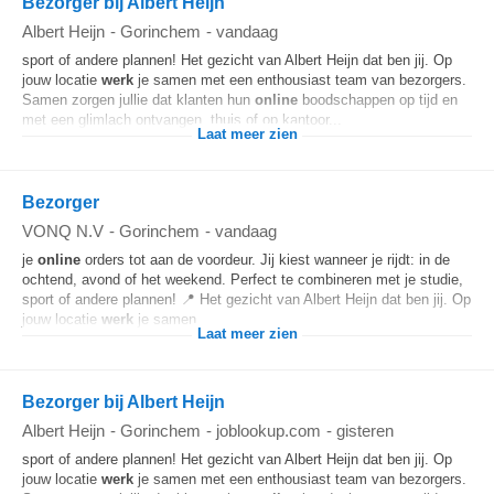
Bezorger bij Albert Heijn
Albert Heijn
-
Gorinchem
-
vandaag
sport of andere plannen! Het gezicht van Albert Heijn dat ben jij. Op
jouw locatie
werk
je samen met een enthousiast team van bezorgers.
Samen zorgen jullie dat klanten hun
online
boodschappen op tijd en
met een glimlach ontvangen, thuis of op kantoor...
Laat meer zien
Bezorger
VONQ N.V
-
Gorinchem
-
vandaag
je
online
orders tot aan de voordeur. Jij kiest wanneer je rijdt: in de
ochtend, avond of het weekend. Perfect te combineren met je studie,
sport of andere plannen! 📍 Het gezicht van Albert Heijn dat ben jij. Op
jouw locatie
werk
je samen...
Laat meer zien
Bezorger bij Albert Heijn
Albert Heijn
-
Gorinchem
-
joblookup.com
-
gisteren
sport of andere plannen! Het gezicht van Albert Heijn dat ben jij. Op
jouw locatie
werk
je samen met een enthousiast team van bezorgers.