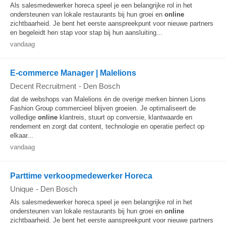
Als salesmedewerker horeca speel je een belangrijke rol in het
ondersteunen van lokale restaurants bij hun groei en
online
zichtbaarheid. Je bent het eerste aanspreekpunt voor nieuwe partners
en begeleidt hen stap voor stap bij hun aansluiting...
vandaag
E-commerce Manager | Malelions
Decent Recruitment
-
Den Bosch
dat de webshops van Malelions én de overige merken binnen Lions
Fashion Group commercieel blijven groeien. Je optimaliseert de
volledige
online
klantreis, stuurt op conversie, klantwaarde en
rendement en zorgt dat content, technologie en operatie perfect op
elkaar...
vandaag
Parttime verkoopmedewerker Horeca
Unique
-
Den Bosch
Als salesmedewerker horeca speel je een belangrijke rol in het
ondersteunen van lokale restaurants bij hun groei en
online
zichtbaarheid. Je bent het eerste aanspreekpunt voor nieuwe partners