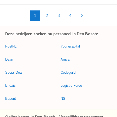
1
2
3
4
Deze bedrijven zoeken nu personeel in Den Bosch:
PostNL
Youngcapital
Daan
Arriva
Social Deal
Codeguild
Enexis
Logistic Force
Essent
NS
Online banen in Den Bosch – Vergelijkbare vacatures: