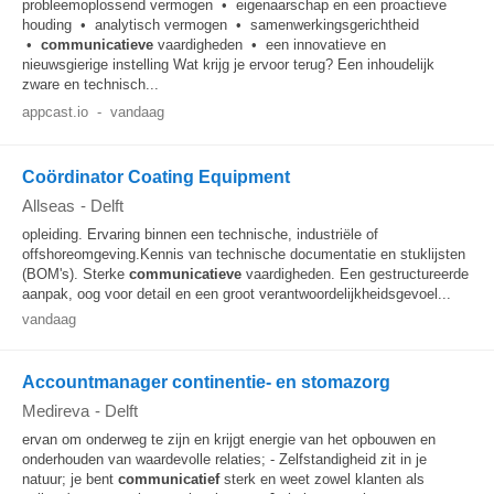
probleemoplossend vermogen • eigenaarschap en een proactieve
houding • analytisch vermogen • samenwerkingsgerichtheid
•
communicatieve
vaardigheden • een innovatieve en
nieuwsgierige instelling Wat krijg je ervoor terug? Een inhoudelijk
zware en technisch...
appcast.io
-
vandaag
Coördinator Coating Equipment
Allseas
-
Delft
opleiding. Ervaring binnen een technische, industriële of
offshoreomgeving.Kennis van technische documentatie en stuklijsten
(BOM's). Sterke
communicatieve
vaardigheden. Een gestructureerde
aanpak, oog voor detail en een groot verantwoordelijkheidsgevoel...
vandaag
Accountmanager continentie- en stomazorg
Medireva
-
Delft
ervan om onderweg te zijn en krijgt energie van het opbouwen en
onderhouden van waardevolle relaties; - Zelfstandigheid zit in je
natuur; je bent
communicatief
sterk en weet zowel klanten als