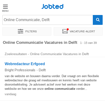
Jobted
Jobted
Vacatures
Online Communicatie, Delft
Filters
Vacature-alert
Salarissen
Sorteer op
Exacte locatie
Bedrijf
Uitzendbureau
Soo
Online Communicatie Vacatures in Delft
1 - 15 van 39
Zoekresultaten - Online Communicatie Vacatures in Delft
Webredacteur Erfgoed
Bright Professionals
-
Delft
van de website en bouwen daarna verder. Dat vraagt om een flexibele
webredacteur die graag wil meebouwen en kennis heeft van website
doorontwikkeling. Je adviseert actief over het werken met deze
wekbsite en hoe we we onze
online
communicatie
verder...
vandaag