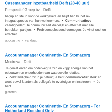
Casemanager inzetbaarheid Delft (28-40 uur)
Perspectief Groep bv
-
Delft
begrip en steun voor de werkgevers en helpt hen bij het re-
integratieproces van hun werknemers. •
Communicatieve
vaardigheden: Je communiceert duidelijk en effectief met alle
betrokken partijen. • Probleemoplossend vermogen: Je vindt snel en
effectief...
appcast.io
-
vandaag
Accountmanager Continentie- En Stomazorg
Medireva
-
Delft
Je geniet ervan om onderweg te zijn en krijgt energie van het
opbouwen en onderhouden van waardevolle relaties;
• Zelfstandigheid zit in je natuur; je bent
communicatief
sterk en
weet zowel klanten als collega's te overtuigen en inspireren; • Je
hebt...
gisteren
Accountmanager Continentie- En Stomazorg - For
Netherland Resident Only