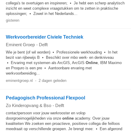
collega's te overtuigen en inspireren; • Je hebt een scherp analytisch
inzicht en weet complexe vraagstukken om te zetten in praktische
oplossingen; • Zowel in het Nederlands...
gisteren
Werkvoorbereider Civiele Techniek
Eminent Groep
-
Delft
Wie je bent (of wil worden) • Professionele werkhouding • In het
bezit van rijbewijs B • Beschikt over mbo werk- en denkniveau
• Ervaring met systemen als ArcGIS, ArcGIS
Online
, IBM Maximo
en Proquro is een pre • Aantoonbare ervaring met
werkvoorbereiding...
eminentgroep.nl
-
2 dagen geleden
Pedagogisch Professional Flexpool
Zo Kinderopvang & Bso
-
Delft
contactpersoon voor jouw werkrooster en volop
doorgroeimogelijkheden via onze
online
academy. Over jouw
kwaliteiten We zoeken een proactieve, positieve collega die feilloos
meedraait op verschillende groepen. Je brengt mee: • Een afgerond