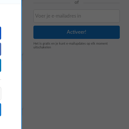
of
Het is gratis en je kunt e-mailupdates op elk moment
uitschakelen