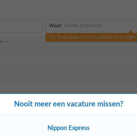
Waar
Tip: Voer plaats in om resultaten in de regi
en
Nooit meer een vacature missen?
 geleden
Bekijk nu
n administratief medewerker logistics. Het
p cijfers, goed administratief onderlegd en
Nippon Express