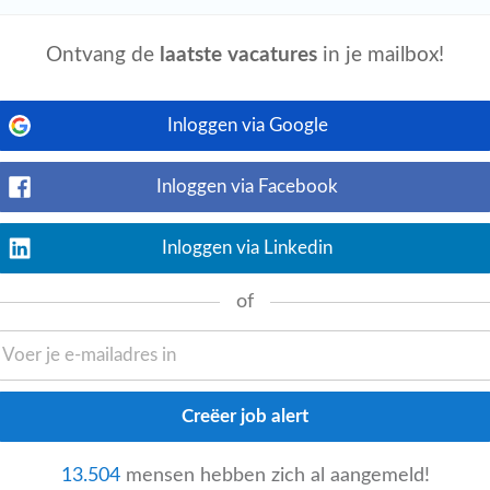
Ontvang de
laatste vacatures
in je mailbox!
 geleden
Bekijk nu
Inloggen via Google
 breath. where will you work
 packaging activities for various
Inloggen via Facebook
Inloggen via Linkedin
 geleden
of
Bekijk nu
inistrative employee logistics. It is a
umbers, well-versed in administration and
13.504
mensen hebben zich al aangemeld!