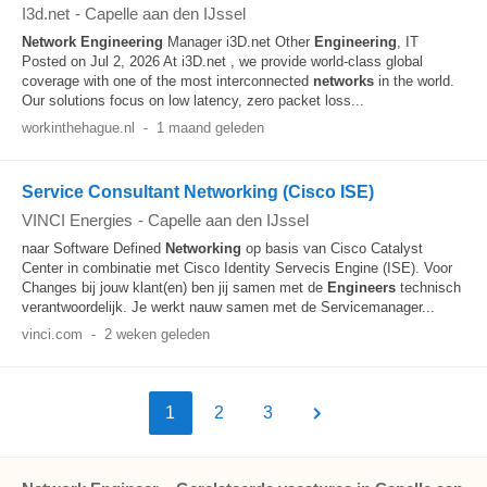
I3d.net
-
Capelle aan den IJssel
Network
Engineering
Manager i3D.net Other
Engineering
, IT
Posted on Jul 2, 2026 At i3D.net , we provide world-class global
coverage with one of the most interconnected
networks
in the world.
Our solutions focus on low latency, zero packet loss...
workinthehague.nl
-
1 maand geleden
Service Consultant Networking (Cisco ISE)
VINCI Energies
-
Capelle aan den IJssel
naar Software Defined
Networking
op basis van Cisco Catalyst
Center in combinatie met Cisco Identity Servecis Engine (ISE). Voor
Changes bij jouw klant(en) ben jij samen met de
Engineers
technisch
verantwoordelijk. Je werkt nauw samen met de Servicemanager...
vinci.com
-
2 weken geleden
1
2
3