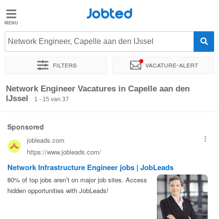
Jobted
Jobted
Vacatures
Network Engineer, Capelle aan den IJssel
Filters
Vacature-alert
Salarissen
Sorteer op
Exacte locatie
Soort dienstverband
Werkuren
Network Engineer Vacatures in Capelle aan den
IJssel
1 - 15 van 37