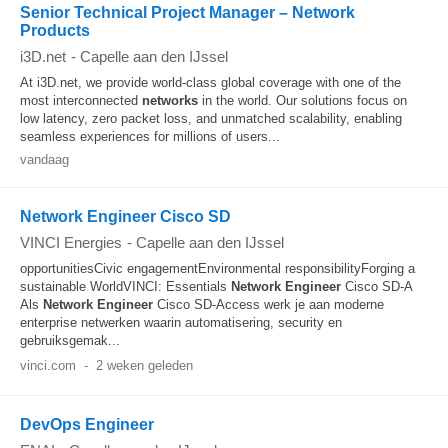
Senior Technical Project Manager – Network
Products
i3D.net
-
Capelle aan den IJssel
At i3D.net, we provide world-class global coverage with one of the
most interconnected
networks
in the world. Our solutions focus on
low latency, zero packet loss, and unmatched scalability, enabling
seamless experiences for millions of users...
vandaag
Network Engineer Cisco SD
VINCI Energies
-
Capelle aan den IJssel
opportunitiesCivic engagementEnvironmental responsibilityForging a
sustainable WorldVINCI: Essentials
Network
Engineer
Cisco SD-A
Als
Network
Engineer
Cisco SD-Access werk je aan moderne
enterprise netwerken waarin automatisering, security en
gebruiksgemak...
vinci.com
-
2 weken geleden
DevOps Engineer