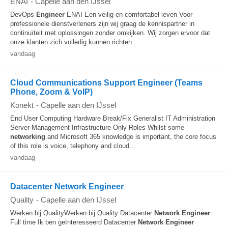
ENAI
-
Capelle aan den IJssel
DevOps
Engineer
ENAI Een veilig en comfortabel leven Voor
professionele dienstverleners zijn wij graag de kennispartner in
continuïteit met oplossingen zonder omkijken. Wij zorgen ervoor dat
onze klanten zich volledig kunnen richten...
vandaag
Cloud Communications Support Engineer (Teams
Phone, Zoom & VoIP)
Konekt
-
Capelle aan den IJssel
End User Computing Hardware Break/Fix Generalist IT Administration
Server Management Infrastructure-Only Roles Whilst some
networking
and Microsoft 365 knowledge is important, the core focus
of this role is voice, telephony and cloud...
vandaag
Datacenter Network Engineer
Quality
-
Capelle aan den IJssel
Werken bij QualityWerken bij Quality Datacenter
Network
Engineer
Full time Ik ben geïnteresseerd Datacenter
Network
Engineer