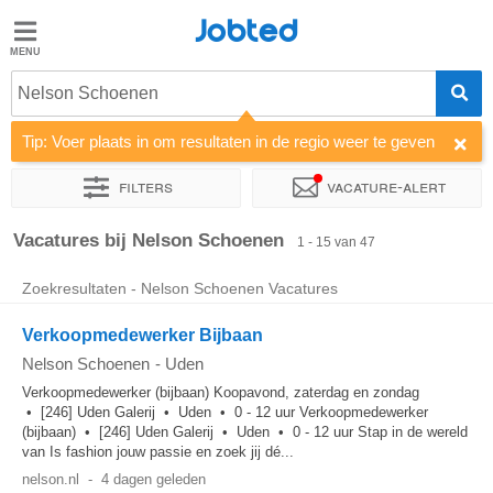
Jobted
Jobted
Vacatures
Nelson Schoenen
Tip: Voer plaats in om resultaten in de regio weer te geven
Salarissen
Filters
Vacature-alert
Sorteer op
Bedrijf
Soort dienstverband
Werkuren
Vacatures bij Nelson Schoenen
1 - 15 van 47
Zoekresultaten - Nelson Schoenen Vacatures
Verkoopmedewerker Bijbaan
Nelson Schoenen
-
Uden
Verkoopmedewerker (bijbaan) Koopavond, zaterdag en zondag
• [246] Uden Galerij • Uden • 0 - 12 uur Verkoopmedewerker
(bijbaan) • [246] Uden Galerij • Uden • 0 - 12 uur Stap in de wereld
van Is fashion jouw passie en zoek jij dé...
nelson.nl
-
4 dagen geleden