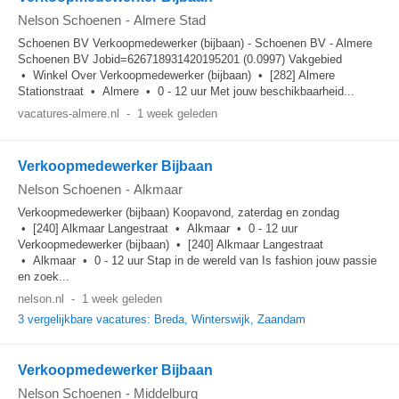
Nelson Schoenen
-
Almere Stad
Schoenen BV Verkoopmedewerker (bijbaan) - Schoenen BV - Almere
Schoenen BV Jobid=626718931420195201 (0.0997) Vakgebied
• Winkel Over Verkoopmedewerker (bijbaan) • [282] Almere
Stationstraat • Almere • 0 - 12 uur Met jouw beschikbaarheid...
vacatures-almere.nl
-
1 week geleden
Verkoopmedewerker Bijbaan
Nelson Schoenen
-
Alkmaar
Verkoopmedewerker (bijbaan) Koopavond, zaterdag en zondag
• [240] Alkmaar Langestraat • Alkmaar • 0 - 12 uur
Verkoopmedewerker (bijbaan) • [240] Alkmaar Langestraat
• Alkmaar • 0 - 12 uur Stap in de wereld van Is fashion jouw passie
en zoek...
nelson.nl
-
1 week geleden
3 vergelijkbare vacatures: Breda, Winterswijk, Zaandam
Verkoopmedewerker Bijbaan
Nelson Schoenen
-
Middelburg