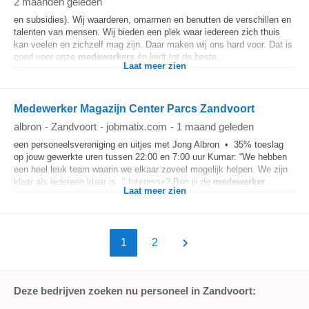
2 maanden geleden
en subsidies). Wij waarderen, omarmen en benutten de verschillen en
talenten van mensen. Wij bieden een plek waar iedereen zich thuis
kan voelen en zichzelf mag zijn. Daar maken wij ons hard voor. Dat is
goed voor onze
medewerkers
én leidt tot de beste...
Laat meer zien
Medewerker Magazijn Center Parcs Zandvoort
albron
-
Zandvoort
-
jobmatix.com
-
1 maand geleden
een personeelsvereniging en uitjes met Jong Albron • 35% toeslag
op jouw gewerkte uren tussen 22:00 en 7:00 uur Kumar: “We hebben
een heel leuk team waarin we elkaar zoveel mogelijk helpen. We zijn
klaar als iedereen klaar is. ‘’ Interesse? Ben jij de
medewerker
...
Laat meer zien
1
2
Deze bedrijven zoeken nu personeel in Zandvoort: