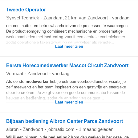
Tweede Operator
Synsel Techniek
-
Zaandam
, 21 km van Zandvoort
-
vandaag
om continuïteit en betrouwbaarheid van de processen te waarborgen.
De productieomgeving combineert mechanische en procesmatige
werkzaamheden met
bediening
vanuit een centrale controlekamer
zodat operationele taken zowel op de werkvloer als remote...
Laat meer zien
Eerste Horecamedewerker Mascot Circuit Zandvoort
Vermaat
-
Zandvoort
-
vandaag
Als eerste
medewerker
heb je ook een voorbeeldfunctie, waarbij je
zelf meewerkt en het team inspireert om een gastvrije en energieke
sfeer te creëren. Je zorgt voor een goede communicatie tussen de
keuken en
bediening
, zodat de ervaring van de gast...
Laat meer zien
Bijbaan bediening Albron Center Parcs Zandvoort
albron
-
Zandvoort
-
jobmatix.com
-
1 maand geleden
Wil jij een bijbaan in de
bediening
? Kom dan werken in het gezellige