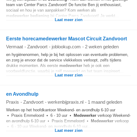
team van Center Parcs Zandvoort! De functie Ben jij enthousiast,
sociaal en hou je van aanpakken? Kom werken als
medewerker
bediening
bij Center Parcs Zandvoort! Je werkt...
Laat meer zien
Eerste horecamedewerker Mascot Circuit Zandvoort
Vermaat
-
Zandvoort
-
joblookup.com
-
2 weken geleden
en hygiënenormen, help je bij het oplossen van eventuele problemen,
en zorg je ervoor dat de service vlekkeloos verloopt, zelfs tijdens
drukke momenten. Als eerste
medewerker
heb je ook een
voorbeeldfunctie, waarbij je zelf meewerkt en het team inspireert...
Laat meer zien
en Avondhulp
Praxis
-
Zandvoort
-
werkenbijpraxis.nl
-
1 maand geleden
Werken op het hoofdkantoor Weekend- en avondhulp 6-10 uur
• Praxis Emmeloord • 6 - 10 uur •
Medewerker
verkoop Weekend-
en avondhulp 6-10 uur • Praxis Emmeloord •
Medewerker
verkoop
• 6 - 10 uur Weekend- en avondhulp 6-10 uur...
Laat meer zien