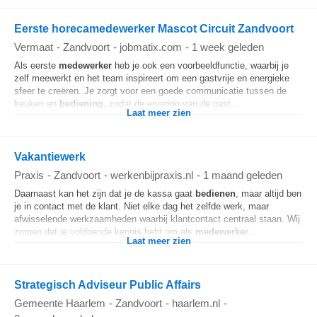
Eerste horecamedewerker Mascot Circuit Zandvoort
Vermaat
-
Zandvoort
-
jobmatix.com
-
1 week geleden
Als eerste
medewerker
heb je ook een voorbeeldfunctie, waarbij je
zelf meewerkt en het team inspireert om een gastvrije en energieke
sfeer te creëren. Je zorgt voor een goede communicatie tussen de
keuken en
bediening
, zodat de ervaring van de gast...
Laat meer zien
Vakantiewerk
Praxis
-
Zandvoort
-
werkenbijpraxis.nl
-
1 maand geleden
Daarnaast kan het zijn dat je de kassa gaat
bedienen
, maar altijd ben
je in contact met de klant. Niet elke dag het zelfde werk, maar
afwisselende werkzaamheden waarbij klantcontact centraal staan. Wij
zorgen dat je voldoende kennis hebt om als
medewerker
...
Laat meer zien
Strategisch Adviseur Public Affairs
Gemeente Haarlem
-
Zandvoort
-
haarlem.nl
-