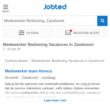
Jobted
Jobted
Vacatures
Medewerker Bediening, Zandvoort
Filters
Vacature-alert
Salarissen
Sorteer op
Exacte locatie
Bedrijf
Soort dienstverband
Medewerker Bediening Vacatures in Zandvoort
1 - 15 van 18
Zoekresultaten - Medewerker Bediening Vacatures in Zandvoort
Medewerker team Horeca
NLwerkt
-
Zandvoort
-
vandaag
help je bij het oplossen van eventuele problemen, en zorg je ervoor
dat de service vlekkeloos verloopt, zelfs tijdens drukke momenten.
Als eerste
medewerker
heb je ook een voorbeeldfunctie, waarbij je
zelf meewerkt en het team inspireert...
Laat meer zien