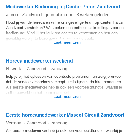
Medewerker Bediening bij Center Parcs Zandvoort
albron
-
Zandvoort
-
jobmatix.com
-
3 weken geleden
Houd jij van de horeca en wil je ons gezellige team op Center Parcs
Zandvoort versterken? Wij zoeken een enthousiaste collega voor de
bediening
. Vind jij het leuk om gasten te verwennen en hen een
geweldig verblijf te bezorgen? Dan zijn wij op zoek...
Laat meer zien
Horeca medewerker weekend
NLwerkt
-
Zandvoort
-
vandaag
help je bij het oplossen van eventuele problemen, en zorg je ervoor
dat de service vlekkeloos verloopt, zelfs tijdens drukke momenten.
Als eerste
medewerker
heb je ook een voorbeeldfunctie, waarbij je
zelf meewerkt en het team inspireert...
Laat meer zien
Eerste horecamedewerker Mascot Circuit Zandvoort
Vermaat
-
Zandvoort
-
vandaag
Als eerste
medewerker
heb je ook een voorbeeldfunctie, waarbij je