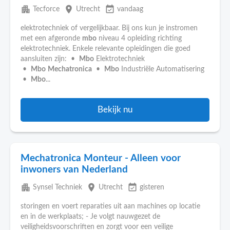
apartment
place
event_available
Tecforce
Utrecht
vandaag
elektrotechniek of vergelijkbaar. Bij ons kun je instromen
met een afgeronde
mbo
niveau 4 opleiding richting
elektrotechniek. Enkele relevante opleidingen die goed
aansluiten zijn: •
Mbo
Elektrotechniek
•
Mbo
Mechatronica
•
Mbo
Industriële Automatisering
•
Mbo
...
Bekijk nu
Mechatronica Monteur - Alleen voor
inwoners van Nederland
apartment
place
event_available
Synsel Techniek
Utrecht
gisteren
storingen en voert reparaties uit aan machines op locatie
en in de werkplaats; - Je volgt nauwgezet de
veiligheidsvoorschriften en zorgt voor een veilige