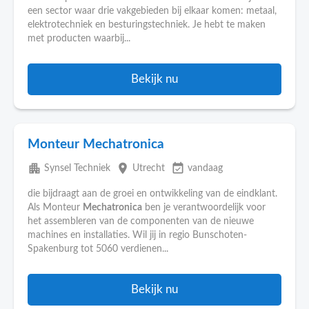
een sector waar drie vakgebieden bij elkaar komen: metaal,
elektrotechniek en besturingstechniek. Je hebt te maken
met producten waarbij...
Bekijk nu
Monteur Mechatronica
apartment
place
event_available
Synsel Techniek
Utrecht
vandaag
die bijdraagt aan de groei en ontwikkeling van de eindklant.
Als Monteur
Mechatronica
ben je verantwoordelijk voor
het assembleren van de componenten van de nieuwe
machines en installaties. Wil jij in regio Bunschoten-
Spakenburg tot 5060 verdienen...
Bekijk nu