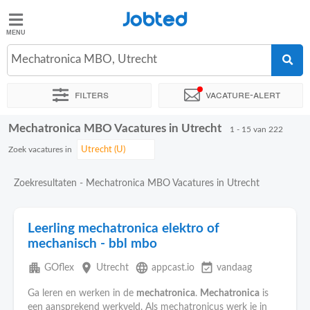
Jobted
Jobted
Vacatures
Mechatronica MBO, Utrecht
Filters
Vacature-alert
Salarissen
Mechatronica MBO Vacatures in Utrecht
Sorteer op
Exacte locatie
Bedrijf
Uitzendbureau
Soo
1 - 15 van 222
Zoek vacatures in
Zoekresultaten - Mechatronica MBO Vacatures in Utrecht
Leerling mechatronica elektro of
mechanisch - bbl mbo
apartment
place
language
event_available
GOflex
Utrecht
appcast.io
vandaag
Ga leren en werken in de
mechatronica
.
Mechatronica
is
een aansprekend werkveld. Als mechatronicus werk je in