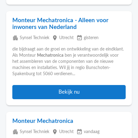
Monteur Mechatronica - Alleen voor
inwoners van Nederland
apartment
place
event_available
Synsel Techniek
Utrecht
gisteren
die bijdraagt aan de groei en ontwikkeling van de eindklant.
Als Monteur
Mechatronica
ben je verantwoordelijk voor
het assembleren van de componenten van de nieuwe
machines en installaties. Wil jij in regio Bunschoten-
Spakenburg tot 5060 verdienen...
Bekijk nu
Monteur Mechatronica
apartment
place
event_available
Synsel Techniek
Utrecht
vandaag