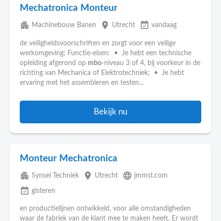
Mechatronica Monteur
apartment
place
event_available
Machinebouw Banen
Utrecht
vandaag
de veiligheidsvoorschriften en zorgt voor een veilige
werkomgeving; Functie-eisen: • Je hebt een technische
opleiding afgerond op
mbo
-niveau 3 of 4, bij voorkeur in de
richting van Mechanica of Elektrotechniek; • Je hebt
ervaring met het assembleren en testen...
Bekijk nu
Monteur Mechatronica
apartment
place
language
Synsel Techniek
Utrecht
jmmst.com
event_available
gisteren
en productielijnen ontwikkeld, voor alle omstandigheden
waar de fabriek van de klant mee te maken heeft. Er wordt