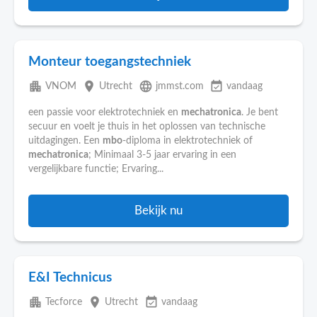
Monteur toegangstechniek
apartment
place
language
event_available
VNOM
Utrecht
jmmst.com
vandaag
een passie voor elektrotechniek en
mechatronica
. Je bent
secuur en voelt je thuis in het oplossen van technische
uitdagingen. Een
mbo
-diploma in elektrotechniek of
mechatronica
; Minimaal 3-5 jaar ervaring in een
vergelijkbare functie; Ervaring...
Bekijk nu
E&I Technicus
apartment
place
event_available
Tecforce
Utrecht
vandaag