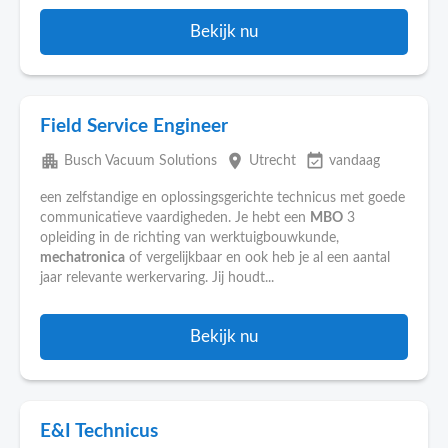
Bekijk nu
Field Service Engineer
apartment
place
event_available
Busch Vacuum Solutions
Utrecht
vandaag
een zelfstandige en oplossingsgerichte technicus met goede
communicatieve vaardigheden. Je hebt een
MBO
3
opleiding in de richting van werktuigbouwkunde,
mechatronica
of vergelijkbaar en ook heb je al een aantal
jaar relevante werkervaring. Jij houdt...
Bekijk nu
E&I Technicus