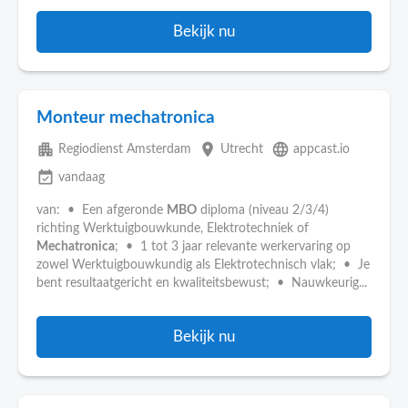
Bekijk nu
Monteur mechatronica
apartment
place
language
Regiodienst Amsterdam
Utrecht
appcast.io
event_available
vandaag
van: • Een afgeronde
MBO
diploma (niveau 2/3/4)
richting Werktuigbouwkunde, Elektrotechniek of
Mechatronica
; • 1 tot 3 jaar relevante werkervaring op
zowel Werktuigbouwkundig als Elektrotechnisch vlak; • Je
bent resultaatgericht en kwaliteitsbewust; • Nauwkeurig...
Bekijk nu