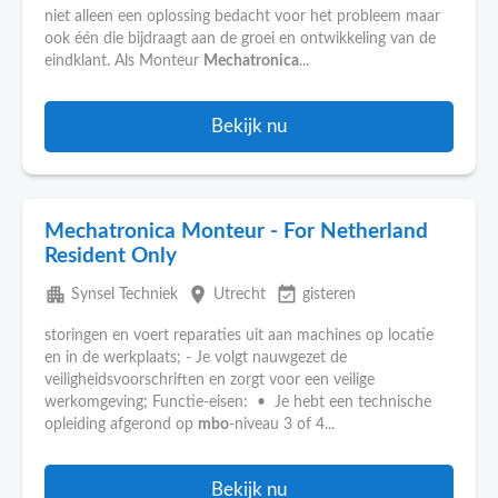
niet alleen een oplossing bedacht voor het probleem maar
ook één die bijdraagt aan de groei en ontwikkeling van de
eindklant. Als Monteur
Mechatronica
...
Bekijk nu
Mechatronica Monteur - For Netherland
Resident Only
apartment
place
event_available
Synsel Techniek
Utrecht
gisteren
storingen en voert reparaties uit aan machines op locatie
en in de werkplaats; - Je volgt nauwgezet de
veiligheidsvoorschriften en zorgt voor een veilige
werkomgeving; Functie-eisen: • Je hebt een technische
opleiding afgerond op
mbo
-niveau 3 of 4...
Bekijk nu