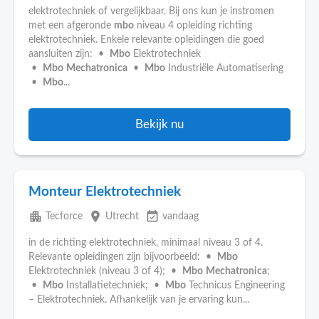
elektrotechniek of vergelijkbaar. Bij ons kun je instromen
met een afgeronde
mbo
niveau 4 opleiding richting
elektrotechniek. Enkele relevante opleidingen die goed
aansluiten zijn: •
Mbo
Elektrotechniek
•
Mbo
Mechatronica
•
Mbo
Industriële Automatisering
•
Mbo
...
Bekijk nu
Monteur Elektrotechniek
apartment
place
event_available
Tecforce
Utrecht
vandaag
in de richting elektrotechniek, minimaal niveau 3 of 4.
Relevante opleidingen zijn bijvoorbeeld: •
Mbo
Elektrotechniek (niveau 3 of 4); •
Mbo
Mechatronica
;
•
Mbo
Installatietechniek; •
Mbo
Technicus Engineering
– Elektrotechniek. Afhankelijk van je ervaring kun...