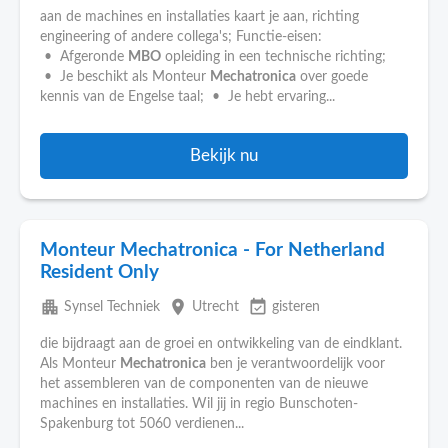
aan de machines en installaties kaart je aan, richting
engineering of andere collega's; Functie-eisen:
• Afgeronde
MBO
opleiding in een technische richting;
• Je beschikt als Monteur
Mechatronica
over goede
kennis van de Engelse taal; • Je hebt ervaring...
Bekijk nu
Monteur Mechatronica - For Netherland
Resident Only
apartment
place
event_available
Synsel Techniek
Utrecht
gisteren
die bijdraagt aan de groei en ontwikkeling van de eindklant.
Als Monteur
Mechatronica
ben je verantwoordelijk voor
het assembleren van de componenten van de nieuwe
machines en installaties. Wil jij in regio Bunschoten-
Spakenburg tot 5060 verdienen...