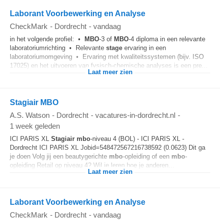
Laborant Voorbewerking en Analyse
CheckMark
-
Dordrecht
-
vandaag
in het volgende profiel: •
MBO
-3 of
MBO
-4 diploma in een relevante
laboratoriumrichting • Relevante
stage
ervaring in een
laboratoriumomgeving • Ervaring met kwaliteitssystemen (bijv. ISO
17025) en het uitvoeren van fysisch-chemische analyses is een pre...
Laat meer zien
Stagiair MBO
A.S. Watson
-
Dordrecht
-
vacatures-in-dordrecht.nl
-
1 week geleden
ICI PARIS XL
Stagiair
mbo
-niveau 4 (BOL) - ICI PARIS XL -
Dordrecht ICI PARIS XL Jobid=548472567216738592 (0.0623) Dit ga
je doen Volg jij een beautygerichte
mbo
-opleiding of een
mbo
-
opleiding Retail op niveau 4? Wil je leren hoe je anderen...
Laat meer zien
Laborant Voorbewerking en Analyse
CheckMark
-
Dordrecht
-
vandaag