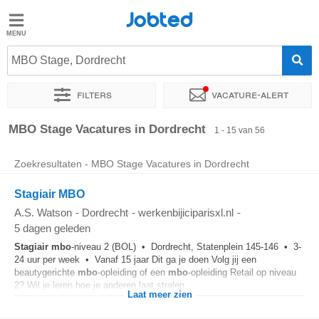
Jobted
Jobted
Vacatures
MBO Stage, Dordrecht
Filters
Vacature-alert
Salarissen
Sorteer op
Exacte locatie
Bedrijf
Uitzendbureau
Soo
MBO Stage Vacatures in Dordrecht
1 - 15 van 56
Zoekresultaten - MBO Stage Vacatures in Dordrecht
Stagiair MBO
A.S. Watson
-
Dordrecht
-
werkenbijiciparisxl.nl
-
5 dagen geleden
Stagiair
mbo
-niveau 2 (BOL) • Dordrecht, Statenplein 145-146 • 3-
24 uur per week • Vanaf 15 jaar Dit ga je doen Volg jij een
beautygerichte
mbo
-opleiding of een
mbo
-opleiding Retail op niveau
2? Wil je leren hoe je anderen laat stralen...
Laat meer zien