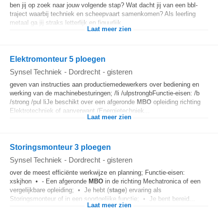
ben jij op zoek naar jouw volgende stap? Wat dacht jij van een bbl-
traject waarbij techniek en scheepvaart samenkomen? Als leerling
metaal ga jij straks letterlijk en figuurlijk...
Laat meer zien
Elektromonteur 5 ploegen
Synsel Techniek
-
Dordrecht
-
gisteren
geven van instructies aan productiemedewerkers over bediening en
werking van de machinebesturingen; /li /ulpstrongbFunctie-eisen: /b
/strong /pul liJe beschikt over een afgeronde
MBO
opleiding richting
Elektrotechniek of aanverwant (Energietechniek...
Laat meer zien
Storingsmonteur 3 ploegen
Synsel Techniek
-
Dordrecht
-
gisteren
over de meest efficiënte werkwijze en planning; Functie-eisen:
xskjhon • - Een afgeronde
MBO
in de richting Mechatronica of een
vergelijkbare opleiding; • Je hebt (
stage
) ervaring als
Storingsmonteur of in een soortgelijke functie; • Je bent bereid...
Laat meer zien