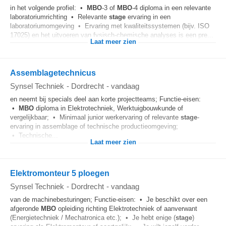
in het volgende profiel: •
MBO
-3 of
MBO
-4 diploma in een relevante
laboratoriumrichting • Relevante
stage
ervaring in een
laboratoriumomgeving • Ervaring met kwaliteitssystemen (bijv. ISO
17025) en het uitvoeren van fysisch-chemische analyses is een pre...
Laat meer zien
Assemblagetechnicus
Synsel Techniek
-
Dordrecht
-
vandaag
en neemt bij specials deel aan korte projectteams; Functie-eisen:
•
MBO
diploma in Elektrotechniek, Werktuigbouwkunde of
vergelijkbaar; • Minimaal junior werkervaring of relevante
stage
-
ervaring in assemblage of technische productieomgeving;
• Technische...
Laat meer zien
Elektromonteur 5 ploegen
Synsel Techniek
-
Dordrecht
-
vandaag
van de machinebesturingen; Functie-eisen: • Je beschikt over een
afgeronde
MBO
opleiding richting Elektrotechniek of aanverwant
(Energietechniek / Mechatronica etc.); • Je hebt enige (
stage
)