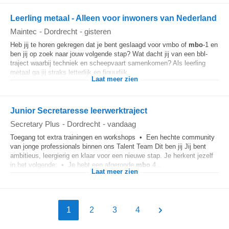
Leerling metaal - Alleen voor inwoners van Nederland
Maintec
-
Dordrecht
-
gisteren
Heb jij te horen gekregen dat je bent geslaagd voor vmbo of
mbo
-1 en
ben jij op zoek naar jouw volgende stap? Wat dacht jij van een bbl-
traject waarbij techniek en scheepvaart samenkomen? Als leerling
metaal ga jij straks letterlijk en figuurlijk...
Laat meer zien
Junior Secretaresse leerwerktraject
Secretary Plus
-
Dordrecht
-
vandaag
Toegang tot extra trainingen en workshops • Een hechte community
van jonge professionals binnen ons Talent Team Dit ben jij Jij bent
ambitieus, leergierig en klaar voor een nieuwe stap. Je herkent jezelf
in het volgende: • Je hebt een afgeronde
mbo
4...
Laat meer zien
1
2
3
4