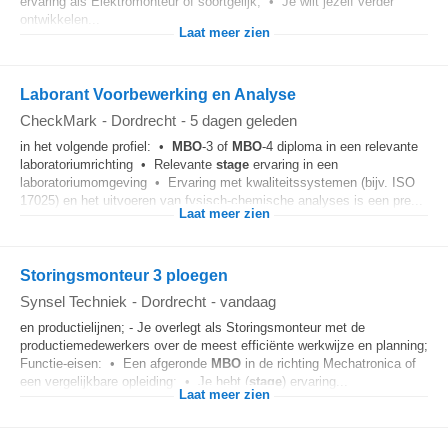
ervaring als Elektromonteur of soortgelijk; • Je wilt jezelf verder
ontwikkelen...
Laat meer zien
Laborant Voorbewerking en Analyse
CheckMark
-
Dordrecht
-
5 dagen geleden
in het volgende profiel: •
MBO
-3 of
MBO
-4 diploma in een relevante
laboratoriumrichting • Relevante
stage
ervaring in een
laboratoriumomgeving • Ervaring met kwaliteitssystemen (bijv. ISO
17025) en het uitvoeren van fysisch-chemische analyses is een pre...
Laat meer zien
Storingsmonteur 3 ploegen
Synsel Techniek
-
Dordrecht
-
vandaag
en productielijnen; - Je overlegt als Storingsmonteur met de
productiemedewerkers over de meest efficiënte werkwijze en planning;
Functie-eisen: • Een afgeronde
MBO
in de richting Mechatronica of
een vergelijkbare opleiding; • Je hebt (
stage
) ervaring...
Laat meer zien