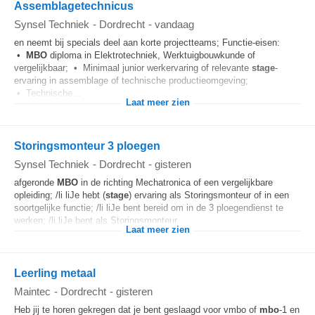
Assemblagetechnicus
Synsel Techniek
-
Dordrecht
-
vandaag
en neemt bij specials deel aan korte projectteams; Functie-eisen:
•
MBO
diploma in Elektrotechniek, Werktuigbouwkunde of
vergelijkbaar; • Minimaal junior werkervaring of relevante
stage
-
ervaring in assemblage of technische productieomgeving;
• Technische...
Laat meer zien
Storingsmonteur 3 ploegen
Synsel Techniek
-
Dordrecht
-
gisteren
afgeronde
MBO
in de richting Mechatronica of een vergelijkbare
opleiding; /li liJe hebt (
stage
) ervaring als Storingsmonteur of in een
soortgelijke functie; /li liJe bent bereid om in de 3 ploegendienst te
werken; /li liJe bent als Storingsmonteur...
Laat meer zien
Leerling metaal
Maintec
-
Dordrecht
-
gisteren
Heb jij te horen gekregen dat je bent geslaagd voor vmbo of
mbo
-1 en