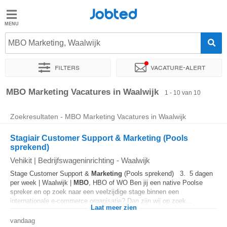
Jobted
Jobted
Vacatures
MBO Marketing, Waalwijk
Filters
Vacature-alert
Salarissen
Sorteer op
Exacte locatie
Bedrijf
Soort dienstverband
MBO Marketing Vacatures in Waalwijk
1 - 10 van 10
Zoekresultaten - MBO Marketing Vacatures in Waalwijk
Stagiair Customer Support & Marketing (Pools
sprekend)
Vehikit | Bedrijfswageninrichting
-
Waalwijk
Stage Customer Support &
Marketing
(Pools sprekend) 3. 5 dagen
per week | Waalwijk |
MBO
, HBO of WO Ben jij een native Poolse
spreker en op zoek naar een veelzijdige stage binnen een
internationale e-commerce organisatie? Dan zijn wij op zoek...
Laat meer zien
vandaag