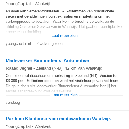
YoungCapital
-
Waalwijk
en doen van verbetervoorstellen. • Afstemmen van operationele
zaken met de afdelingen logistiek, sales en
marketing
om het
verkoopproces te bewaken. Waar kom je terecht? Je werkt op de
afdeling Customer Service van in Waalwijk. Het gaat om een tijdelijke
capaciteitsuitbreiding...
Laat meer zien
youngcapital.nl
-
2 weken geleden
Medewerker Binnendienst Automotive
Raaak Veghel
-
Zeeland (N-B)
, 42 km van Waalwijk
Combineer relatiebeheer en
marketing
in Zeeland (NB). Verdien tot
€3.300 p/m. Solliciteer direct en word het visitekaartje van het team!
Dit ga je doen Als Medewerker Binnendienst Automotive ben jij het
eerste aanspreekpunt voor de zakelijke...
Laat meer zien
vandaag
Parttime Klantenservice medewerker in Waalwijk
YoungCapital
-
Waalwijk