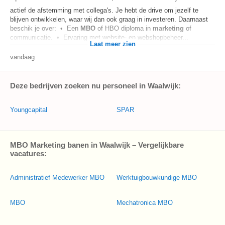
actief de afstemming met collega's. Je hebt de drive om jezelf te
blijven ontwikkelen, waar wij dan ook graag in investeren. Daarnaast
beschik je over: • Een
MBO
of HBO diploma in
marketing
of
communicatie. • Ervaring met website- en webshopbeheer...
Laat meer zien
vandaag
Deze bedrijven zoeken nu personeel in Waalwijk:
Youngcapital
SPAR
MBO Marketing banen in Waalwijk – Vergelijkbare
vacatures:
Administratief Medewerker MBO
Werktuigbouwkundige MBO
MBO
Mechatronica MBO