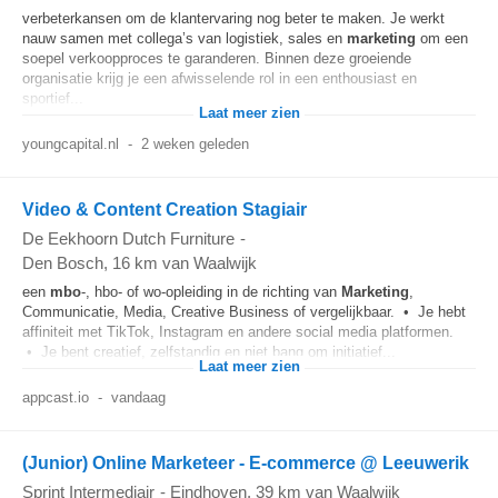
verbeterkansen om de klantervaring nog beter te maken. Je werkt
nauw samen met collega’s van logistiek, sales en
marketing
om een
soepel verkoopproces te garanderen. Binnen deze groeiende
organisatie krijg je een afwisselende rol in een enthousiast en
sportief...
Laat meer zien
youngcapital.nl
-
2 weken geleden
Video & Content Creation Stagiair
De Eekhoorn Dutch Furniture
-
Den Bosch
, 16 km van Waalwijk
een
mbo
-, hbo- of wo-opleiding in de richting van
Marketing
,
Communicatie, Media, Creative Business of vergelijkbaar. • Je hebt
affiniteit met TikTok, Instagram en andere social media platformen.
• Je bent creatief, zelfstandig en niet bang om initiatief...
Laat meer zien
appcast.io
-
vandaag
(Junior) Online Marketeer - E-commerce @ Leeuwerik
Sprint Intermediair
-
Eindhoven
, 39 km van Waalwijk