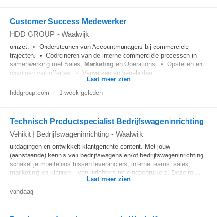
Customer Success Medewerker
HDD GROUP
-
Waalwijk
omzet. • Ondersteunen van Accountmanagers bij commerciële
trajecten. • Coördineren van de interne commerciële processen in
samenwerking met Sales,
Marketing
en Operations. • Opstellen en
opvolgen van offertes. • Verwerken en begeleiden...
Laat meer zien
hddgroup.com
-
1 week geleden
Technisch Productspecialist Bedrijfswageninrichting
Vehikit | Bedrijfswageninrichting
-
Waalwijk
uitdagingen en ontwikkelt klantgerichte content. Met jouw
(aanstaande) kennis van bedrijfswagens en/of bedrijfswageninrichting
schakel je moeiteloos tussen leveranciers, interne teams, sales,
marketing
en klanten – van inrichters tot eindgebruikers. Deze rol...
Laat meer zien
vandaag