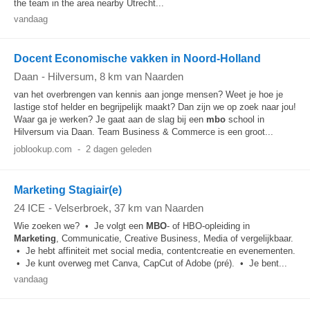
the team in the area nearby Utrecht...
vandaag
Docent Economische vakken in Noord-Holland
Daan
-
Hilversum
, 8 km van Naarden
van het overbrengen van kennis aan jonge mensen? Weet je hoe je
lastige stof helder en begrijpelijk maakt? Dan zijn we op zoek naar jou!
Waar ga je werken? Je gaat aan de slag bij een
mbo
school in
Hilversum via Daan. Team Business & Commerce is een groot...
joblookup.com
-
2 dagen geleden
Marketing Stagiair(e)
24 ICE
-
Velserbroek
, 37 km van Naarden
Wie zoeken we? • Je volgt een
MBO
- of HBO-opleiding in
Marketing
, Communicatie, Creative Business, Media of vergelijkbaar.
• Je hebt affiniteit met social media, contentcreatie en evenementen.
• Je kunt overweg met Canva, CapCut of Adobe (pré). • Je bent...
vandaag