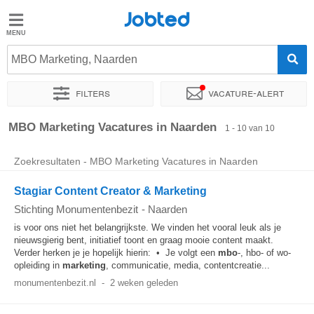
Jobted
Jobted
Vacatures
MBO Marketing, Naarden
Filters
Vacature-alert
Salarissen
Sorteer op
Exacte locatie
Soort dienstverband
Werkuren
MBO Marketing Vacatures in Naarden
1 - 10 van 10
Zoekresultaten - MBO Marketing Vacatures in Naarden
Stagiar Content Creator & Marketing
Stichting Monumentenbezit
-
Naarden
is voor ons niet het belangrijkste. We vinden het vooral leuk als je
nieuwsgierig bent, initiatief toont en graag mooie content maakt.
Verder herken je je hopelijk hierin: • Je volgt een
mbo
-, hbo- of wo-
opleiding in
marketing
, communicatie, media, contentcreatie...
monumentenbezit.nl
-
2 weken geleden