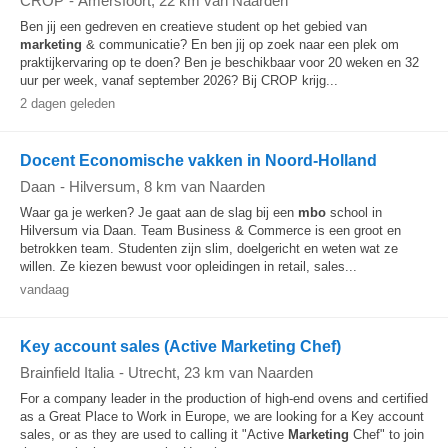
CROP
-
Amersfoort
, 22 km van Naarden
Ben jij een gedreven en creatieve student op het gebied van
marketing
& communicatie? En ben jij op zoek naar een plek om
praktijkervaring op te doen? Ben je beschikbaar voor 20 weken en 32
uur per week, vanaf september 2026? Bij CROP krijg...
2 dagen geleden
Docent Economische vakken in Noord-Holland
Daan
-
Hilversum
, 8 km van Naarden
Waar ga je werken? Je gaat aan de slag bij een
mbo
school in
Hilversum via Daan. Team Business & Commerce is een groot en
betrokken team. Studenten zijn slim, doelgericht en weten wat ze
willen. Ze kiezen bewust voor opleidingen in retail, sales...
vandaag
Key account sales (Active Marketing Chef)
Brainfield Italia
-
Utrecht
, 23 km van Naarden
For a company leader in the production of high-end ovens and certified
as a Great Place to Work in Europe, we are looking for a Key account
sales, or as they are used to calling it "Active
Marketing
Chef" to join