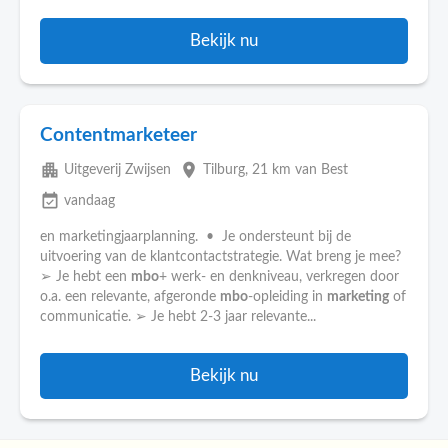
Bekijk nu
Contentmarketeer
apartment
place
Uitgeverij Zwijsen
Tilburg
, 21 km van Best
event_available
vandaag
en marketingjaarplanning. • Je ondersteunt bij de
uitvoering van de klantcontactstrategie. Wat breng je mee?
➢ Je hebt een
mbo
+ werk- en denkniveau, verkregen door
o.a. een relevante, afgeronde
mbo
-opleiding in
marketing
of
communicatie. ➢ Je hebt 2-3 jaar relevante...
Bekijk nu