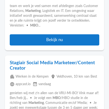
team en werk je veel samen met afdelingen zoals Customer
Relations,
Marketing
, Logistiek en IT. Een omgeving waar
initiatief wordt gewaardeerd, samenwerking centraal staat
en je alle ruimte krijgt om jezelf verder te ontwikkelen.
Vereisten: •
MBO
...
Bekijk nu
Stagiair Social Media Marketeer/Content
Creator
apartment
place
Werken in de Kempen
Veldhoven
, 10 km van Best
language
event_available
appcast.io
vandaag
genieten wij met z’n allen van de VRIJ-MI-BO! Vink maar af!
Ben/heb jij... • Je volgt een
MBO
/HBO studie in de
richting van
Marketing
, Communicatie en/of Media; • Je
zoekt een meewerkstage tussen de 3 en 5 dagen per week;