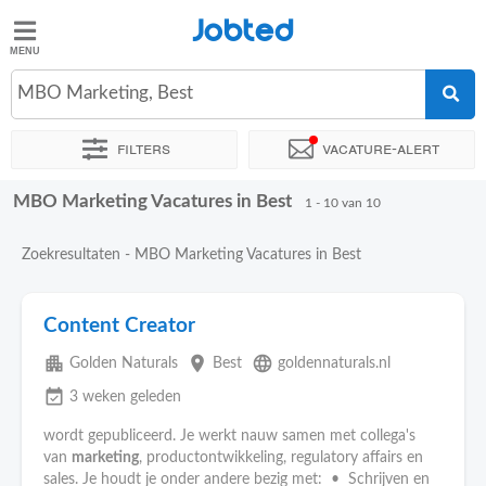
Jobted
Jobted
Vacatures
MBO Marketing, Best
Filters
Vacature-alert
Salarissen
MBO Marketing Vacatures in Best
Sorteer op
Exacte locatie
Soort dienstverband
Werkuren
1 - 10 van 10
Zoekresultaten - MBO Marketing Vacatures in Best
Content Creator
apartment
place
language
Golden Naturals
Best
goldennaturals.nl
event_available
3 weken geleden
wordt gepubliceerd. Je werkt nauw samen met collega's
van
marketing
, productontwikkeling, regulatory affairs en
sales. Je houdt je onder andere bezig met: • Schrijven en