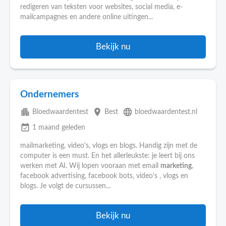
redigeren van teksten voor websites, social media, e-
mailcampagnes en andere online uitingen...
Bekijk nu
Ondernemers
apartment
place
language
Bloedwaardentest
Best
bloedwaardentest.nl
event_available
1 maand geleden
mailmarketing, video's, vlogs en blogs. Handig zijn met de
computer is een must. En het allerleukste: je leert bij ons
werken met AI. Wij lopen vooraan met email
marketing
,
facebook advertising, facebook bots, video's , vlogs en
blogs. Je volgt de cursussen...
Bekijk nu