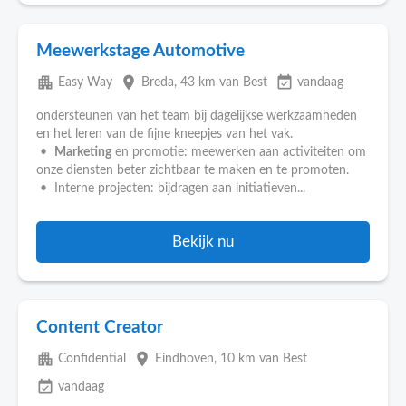
Meewerkstage Automotive
apartment
place
event_available
Easy Way
Breda
, 43 km van Best
vandaag
ondersteunen van het team bij dagelijkse werkzaamheden
en het leren van de fijne kneepjes van het vak.
•
Marketing
en promotie: meewerken aan activiteiten om
onze diensten beter zichtbaar te maken en te promoten.
• Interne projecten: bijdragen aan initiatieven...
Bekijk nu
Content Creator
apartment
place
Confidential
Eindhoven
, 10 km van Best
event_available
vandaag