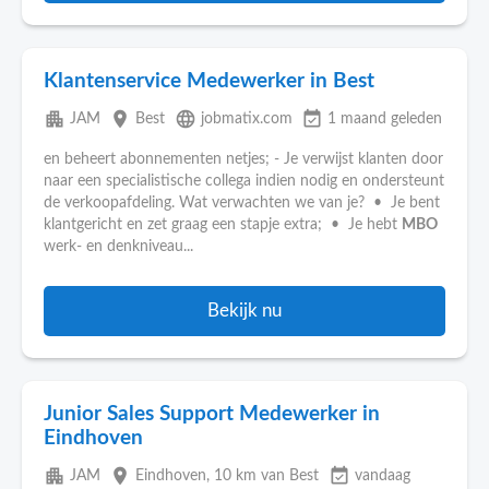
Klantenservice Medewerker in Best
apartment
place
language
event_available
JAM
Best
jobmatix.com
1 maand geleden
en beheert abonnementen netjes; - Je verwijst klanten door
naar een specialistische collega indien nodig en ondersteunt
de verkoopafdeling. Wat verwachten we van je? • Je bent
klantgericht en zet graag een stapje extra; • Je hebt
MBO
werk- en denkniveau...
Bekijk nu
Junior Sales Support Medewerker in
Eindhoven
apartment
place
event_available
JAM
Eindhoven
, 10 km van Best
vandaag