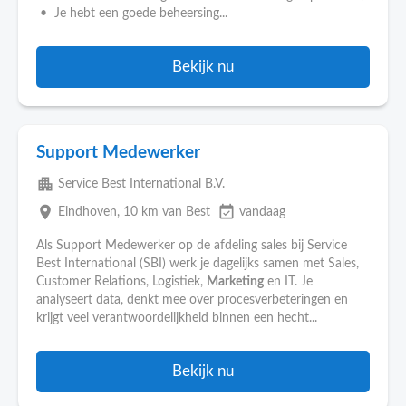
• Je hebt een goede beheersing...
Bekijk nu
Support Medewerker
apartment
Service Best International B.V.
place
event_available
Eindhoven
, 10 km van Best
vandaag
Als Support Medewerker op de afdeling sales bij Service
Best International (SBI) werk je dagelijks samen met Sales,
Customer Relations, Logistiek,
Marketing
en IT. Je
analyseert data, denkt mee over procesverbeteringen en
krijgt veel verantwoordelijkheid binnen een hecht...
Bekijk nu