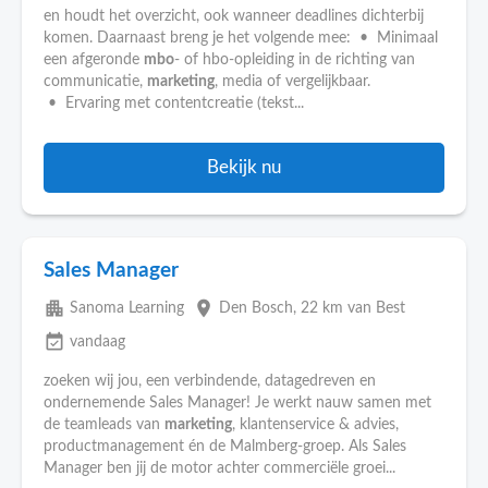
en houdt het overzicht, ook wanneer deadlines dichterbij
komen. Daarnaast breng je het volgende mee: • Minimaal
een afgeronde
mbo
- of hbo-opleiding in de richting van
communicatie,
marketing
, media of vergelijkbaar.
• Ervaring met contentcreatie (tekst...
Bekijk nu
Sales Manager
apartment
place
Sanoma Learning
Den Bosch
, 22 km van Best
event_available
vandaag
zoeken wij jou, een verbindende, datagedreven en
ondernemende Sales Manager! Je werkt nauw samen met
de teamleads van
marketing
, klantenservice & advies,
productmanagement én de Malmberg-groep. Als Sales
Manager ben jij de motor achter commerciële groei...