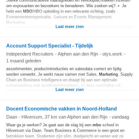
Sterke communicatieve vaardigheden en verkooptechnieken inzetten
om exposanten en bezoekers te benaderen. Wie zoeken wij? • Je
hebt een
MBO
/HBO opleiding in een relevante richting, zoals
Evenementenorganisatie, -Leisure en Events Management,
Marketing
...
Laat meer zien
Account Support Specialist - Tijdelijk
Independent Recruiters
-
Alphen aan den Rijn
-
otys.work
-
1 maand geleden
assortimenten, productintroducties en salesdata correct en tijdig
worden verwerkt. Je werkt nauw samen met Sales,
Marketing
, Supply
Chain en Business Intelligence en draagt bij aan een optimale
samenwerking met groothandelspartners. In deze veelzijdige rol...
Laat meer zien
Docent Economische vakken in Noord-Holland
Daan
-
Hilversum
, 37 km van Alphen aan den Rijn
-
vandaag
Waar ga je werken? Je gaat aan de slag bij een
mbo
school in
Hilversum via Daan. Team Business & Commerce is een groot en
betrokken team. Studenten zijn slim, doelgericht en weten wat ze