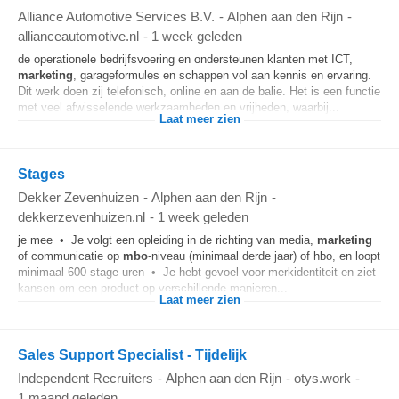
Alliance Automotive Services B.V.
-
Alphen aan den Rijn
-
allianceautomotive.nl
-
1 week geleden
de operationele bedrijfsvoering en ondersteunen klanten met ICT,
marketing
, garageformules en schappen vol aan kennis en ervaring.
Dit werk doen zij telefonisch, online en aan de balie. Het is een functie
met veel afwisselende werkzaamheden en vrijheden, waarbij...
Laat meer zien
Stages
Dekker Zevenhuizen
-
Alphen aan den Rijn
-
dekkerzevenhuizen.nl
-
1 week geleden
je mee • Je volgt een opleiding in de richting van media,
marketing
of communicatie op
mbo
-niveau (minimaal derde jaar) of hbo, en loopt
minimaal 600 stage-uren • Je hebt gevoel voor merkidentiteit en ziet
kansen om een product op verschillende manieren...
Laat meer zien
Sales Support Specialist - Tijdelijk
Independent Recruiters
-
Alphen aan den Rijn
-
otys.work
-
1 maand geleden