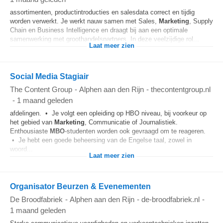
assortimenten, productintroducties en salesdata correct en tijdig
worden verwerkt. Je werkt nauw samen met Sales,
Marketing
, Supply
Chain en Business Intelligence en draagt bij aan een optimale
samenwerking met groothandelspartners. In deze veelzijdige rol...
Laat meer zien
Social Media Stagiair
The Content Group
-
Alphen aan den Rijn
-
thecontentgroup.nl
-
1 maand geleden
afdelingen. • Je volgt een opleiding op HBO niveau, bij voorkeur op
het gebied van
Marketing
, Communicatie of Journalistiek.
Enthousiaste
MBO
-studenten worden ook gevraagd om te reageren.
• Je hebt een goede beheersing van de Engelse taal, zowel in
woord...
Laat meer zien
Organisator Beurzen & Evenementen
De Broodfabriek
-
Alphen aan den Rijn
-
de-broodfabriek.nl
-
1 maand geleden