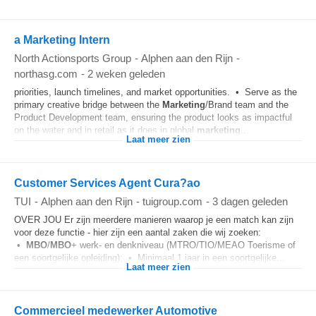
a Marketing Intern
North Actionsports Group
-
Alphen aan den Rijn
-
northasg.com
-
2 weken geleden
priorities, launch timelines, and market opportunities. • Serve as the
primary creative bridge between the
Marketing
/Brand team and the
Product Development team, ensuring the product looks as impactful
on the water and in retail as it does in global
marketing
...
Laat meer zien
Customer Services Agent Cura?ao
TUI
-
Alphen aan den Rijn
-
tuigroup.com
-
3 dagen geleden
OVER JOU Er zijn meerdere manieren waarop je een match kan zijn
voor deze functie - hier zijn een aantal zaken die wij zoeken:
•
MBO
/
MBO
+ werk- en denkniveau (MTRO/TIO/MEAO Toerisme of
een soortgelijke opleiding); • Minimaal 1 jaar in een soortgelijke...
Laat meer zien
Commercieel medewerker Automotive