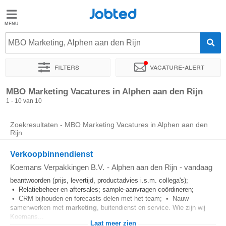
Jobted
Jobted
Vacatures
MBO Marketing, Alphen aan den Rijn
Filters
Vacature-alert
Salarissen
Sorteer op
Exacte locatie
Bedrijf
Uitzendbureau
Soo
MBO Marketing Vacatures in Alphen aan den Rijn
1 - 10 van 10
Zoekresultaten - MBO Marketing Vacatures in Alphen aan den
Rijn
Verkoopbinnendienst
Koemans Verpakkingen B.V.
-
Alphen aan den Rijn
-
vandaag
beantwoorden (prijs, levertijd, productadvies i.s.m. collega's);
• Relatiebeheer en aftersales; sample-aanvragen coördineren;
• CRM bijhouden en forecasts delen met het team; • Nauw
samenwerken met
marketing
, buitendienst en service. Wie zijn wij
Koemans...
Laat meer zien