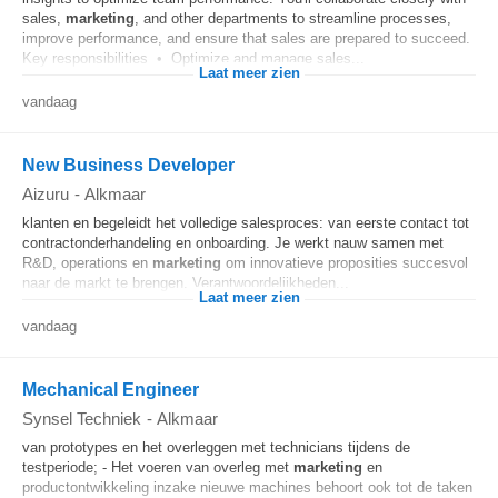
sales,
marketing
, and other departments to streamline processes,
improve performance, and ensure that sales are prepared to succeed.
Key responsibilities • Optimize and manage sales...
Laat meer zien
vandaag
New Business Developer
Aizuru
-
Alkmaar
klanten en begeleidt het volledige salesproces: van eerste contact tot
contractonderhandeling en onboarding. Je werkt nauw samen met
R&D, operations en
marketing
om innovatieve proposities succesvol
naar de markt te brengen. Verantwoordelijkheden...
Laat meer zien
vandaag
Mechanical Engineer
Synsel Techniek
-
Alkmaar
van prototypes en het overleggen met technicians tijdens de
testperiode; - Het voeren van overleg met
marketing
en
productontwikkeling inzake nieuwe machines behoort ook tot de taken