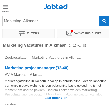
Jobted
Jobted
Vacatures
Marketing, Alkmaar
Filters
Vacature-alert
Salarissen
Sorteer op
Exacte locatie
Bedrijf
Soort dienstverband
Marketing Vacatures in Alkmaar
1 - 15 van 83
Zoekresultaten - Marketing Vacatures in Alkmaar
Marketing projectmanager (32-40)
AVIA Marees
-
Alkmaar
marketingafdeling in Kolhorn is volop in ontwikkeling. Met de lancering
van onze nieuwe website is een belangrijke basis gelegd, nu is het
moment om door te pakken. Daarom zoeken we een
Marketing
Projectmanager die overzicht houdt en marketingprojecten van idee...
Laat meer zien
vandaag