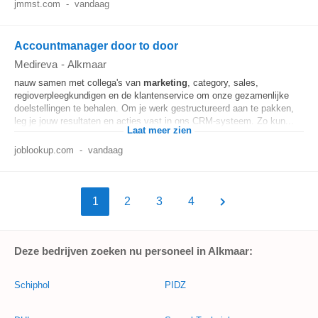
jmmst.com
-
vandaag
Accountmanager door to door
Medireva
-
Alkmaar
nauw samen met collega's van
marketing
, category, sales,
regioverpleegkundigen en de klantenservice om onze gezamenlijke
doelstellingen te behalen. Om je werk gestructureerd aan te pakken,
leg je jouw resultaten en acties vast in ons CRM-systeem. Zo kun...
Laat meer zien
joblookup.com
-
vandaag
1
2
3
4
Deze bedrijven zoeken nu personeel in Alkmaar:
Schiphol
PIDZ