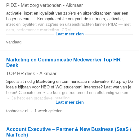
PIDZ - Met zorg verbonden
-
Alkmaar
activatie, inzet en loyaliteit van zzp'ers en uitzendkrachten naar een
hoger niveau tilt. Kernopdracht Je vergroot de instroom, activatie,
inzet en loyaliteit van zzp'ers en uitzendkrachten binnen PIDZ — met
data, performance
marketing
, CRM...
Laat meer zien
vandaag
Marketing en Communicatie Medewerker Top HR
Desk
TOP HR desk
-
Alkmaar
Specialist nodig
Marketing
en communicatie medewerker (8 u.p.w) De
ideale bijbaan voor HBO of WO studenten! Interesse? Laat wat van je
horen! Capaciteiten • Je kunt gestructureerd en zelfstandig werken.
• Je hebt een proactieve instelling...
Laat meer zien
tophrdesk.nl
-
1 week geleden
Account Executive – Partner & New Business (SaaS /
MarTech)