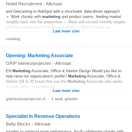
Nobel Recruitment
-
Alkmaar
and forecasting in HubSpot with a structured, data-driven approach
• Work closely with
marketing
and product teams, feeding market
insights back into the proposition • Meet and exceed monthly targets
and take ownership of closing new deals • Report clearly on...
Laat meer zien
vandaag
Opening: Marketing Associate
GRIP interieurprojecten
-
Alkmaar
EN
Marketing
Associate, Office & Interior Design Would you like to
help raise our organization's profile?
Marketing
Associate, Office &
Interior (24 to 32 hours) Are you the
Marketing
Associate who wants
to work within an established...
Laat meer zien
gripinterieurprojecten.nl
-
1 week geleden
Specialist in Revenue Operations
Betty Blocks
-
Alkmaar
insights to optimize team performance. You'll collaborate closely with