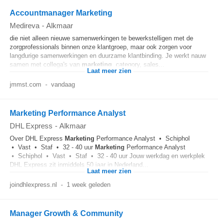
Accountmanager Marketing
Medireva
-
Alkmaar
die niet alleen nieuwe samenwerkingen te bewerkstelligen met de
zorgprofessionals binnen onze klantgroep, maar ook zorgen voor
langdurige samenwerkingen en duurzame klantbinding. Je werkt nauw
samen met collega's van
marketing
, category, sales...
Laat meer zien
jmmst.com
-
vandaag
Marketing Performance Analyst
DHL Express
-
Alkmaar
Over DHL Express
Marketing
Performance Analyst • Schiphol
• Vast • Staf • 32 - 40 uur
Marketing
Performance Analyst
• Schiphol • Vast • Staf • 32 - 40 uur Jouw werkdag en werkplek
DHL Express zit inmiddels 50 jaar in Nederland...
Laat meer zien
joindhlexpress.nl
-
1 week geleden
Manager Growth & Community