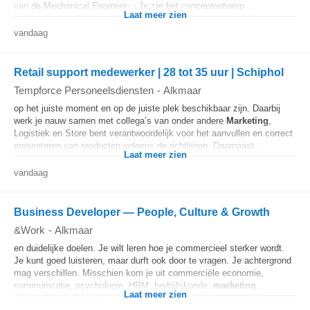
van de Mechanical Engineer; - Je zet het conceptontwerp...
Laat meer zien
vandaag
Retail support medewerker | 28 tot 35 uur | Schiphol
Tempforce Personeelsdiensten
-
Alkmaar
op het juiste moment en op de juiste plek beschikbaar zijn. Daarbij
werk je nauw samen met collega’s van onder andere
Marketing
,
Logistiek en Store bent verantwoordelijk voor het aanvullen en correct
presenteren van producten volgens de richtlijnen. Daarnaast...
Laat meer zien
vandaag
Business Developer — People, Culture & Growth
&Work
-
Alkmaar
en duidelijke doelen. Je wilt leren hoe je commercieel sterker wordt.
Je kunt goed luisteren, maar durft ook door te vragen. Je achtergrond
mag verschillen. Misschien kom je uit commerciële economie,
communicatie, psychologie, HRM, bedrijfskunde,
marketing
...
Laat meer zien