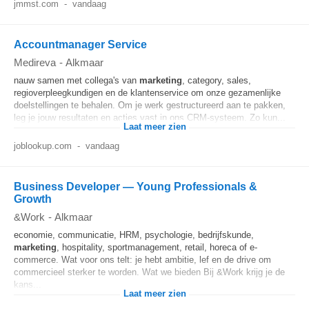
jmmst.com
-
vandaag
Accountmanager Service
Medireva
-
Alkmaar
nauw samen met collega's van
marketing
, category, sales,
regioverpleegkundigen en de klantenservice om onze gezamenlijke
doelstellingen te behalen. Om je werk gestructureerd aan te pakken,
leg je jouw resultaten en acties vast in ons CRM-systeem. Zo kun...
Laat meer zien
joblookup.com
-
vandaag
Business Developer — Young Professionals &
Growth
&Work
-
Alkmaar
economie, communicatie, HRM, psychologie, bedrijfskunde,
marketing
, hospitality, sportmanagement, retail, horeca of e-
commerce. Wat voor ons telt: je hebt ambitie, lef en de drive om
commercieel sterker te worden. Wat we bieden Bij &Work krijg je de
kans...
Laat meer zien