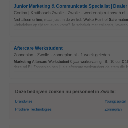
Junior Marketing & Communicatie Specialist | Deale
Cortina | Kruitbosch Zwolle
-
Zwolle
-
werkenbijkruitbosch.nl
-
Niet alleen online, maar juist in de winkel. Welke Point of
Sale
-mater
winkelvloer op tijd tot leven komt? Je schakelt met collega's, levera
Aftercare Werkstudent
Zonneplan
-
Zwolle
-
zonneplan.nl
-
1 week geleden
Marketing
Aftercare Werkstudent 0 jaar werkervaring 8. 10 uur € 1
deze rol Bij Zonneplan ben jij als aftercare werkstudent de stem die k
Deze bedrijven zoeken nu personeel in Zwolle:
Brandwise
Youngcapital
Prodrive Technologies
Zonneplan