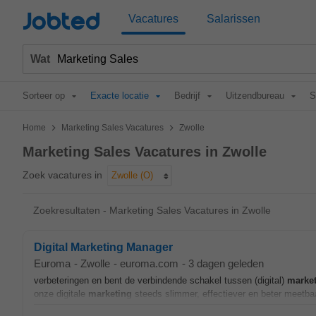
Jobted
Vacatures
Salarissen
Wat
Sorteer op
Exacte locatie
Bedrijf
Uitzendbureau
S
>
>
Home
Marketing Sales Vacatures
Zwolle
Marketing Sales Vacatures in Zwolle
Zoek vacatures in
Zwolle (O)
Zoekresultaten - Marketing Sales Vacatures in Zwolle
Digital Marketing Manager
Euroma
-
Zwolle
-
euroma.com
-
3 dagen geleden
verbeteringen en bent de verbindende schakel tussen (digital)
marke
onze digitale
marketing
steeds slimmer, effectiever en beter meetbaar