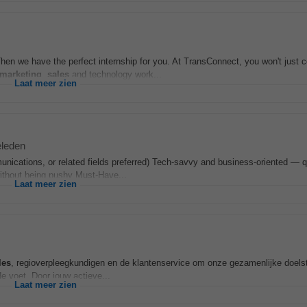
Then we have the perfect internship for you. At TransConnect, you won't just 
marketing
,
sales
and technology work...
Laat meer zien
eleden
unications, or related fields preferred) Tech-savvy and business-oriented — q
thout being pushy Must-Have...
Laat meer zien
les
, regioverpleegkundigen en de klantenservice om onze gezamenlijke doelst
e voet. Door jouw actieve...
Laat meer zien