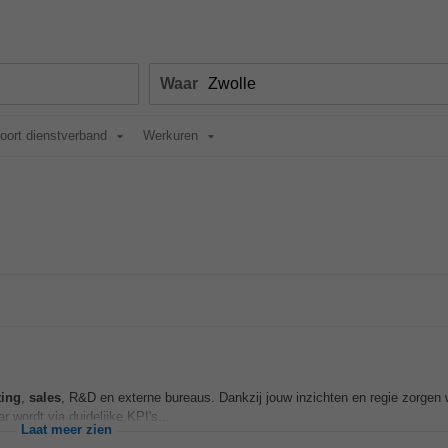
Waar
oort dienstverband
Werkuren
ting
,
sales
, R&D en externe bureaus. Dankzij jouw inzichten en regie zorgen 
 wordt via duidelijke KPI's...
Laat meer zien