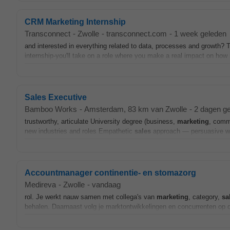
CRM Marketing Internship
Transconnect
-
Zwolle
-
transconnect.com
-
1 week geleden
and interested in everything related to data, processes and growth? 
internship-you'll take on a role where you make a real impact on how
Sales Executive
Bamboo Works
-
Amsterdam
, 83 km van Zwolle
-
2 dagen g
trustworthy, articulate University degree (business,
marketing
, comm
new industries and roles Empathetic
sales
approach — persuasive wi
Accountmanager continentie- en stomazorg
Medireva
-
Zwolle
-
vandaag
rol. Je werkt nauw samen met collega's van
marketing
, category,
sa
behalen. Daarnaast volg je marktontwikkelingen en concurrenten op d