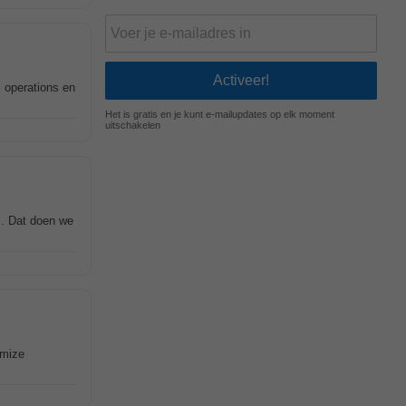
, operations en
Het is gratis en je kunt e-mailupdates op elk moment
uitschakelen
s. Dat doen we
imize