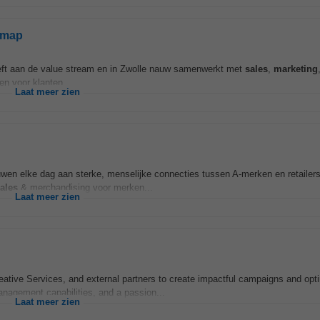
dmap
eeft aan de value stream en in Zwolle nauw samenwerkt met
sales
,
marketing
en voor klanten...
Laat meer zien
uwen elke dag aan sterke, menselijke connecties tussen A‑merken en retailer
ales
& merchandising voor merken...
Laat meer zien
reative Services, and external partners to create impactful campaigns and opt
anagement capabilities, and a passion...
Laat meer zien