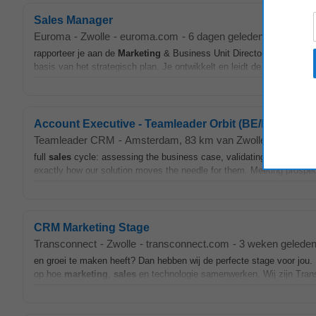
Sales Manager
Euroma
-
Zwolle
-
euroma.com
-
6 dagen geleden
rapporteer je aan de
Marketing
& Business Unit Director. Wat ga je 
basis van het strategisch plan. Je ontwikkelt en leidt de commerciële 
Account Executive - Teamleader Orbit (BE/NL)
Teamleader CRM
-
Amsterdam
, 83 km van Zwolle
-
2 dagen
full
sales
cycle: assessing the business case, validating technical fi
exactly how our solution moves the needle for them. Meeting prospe
CRM Marketing Stage
Transconnect
-
Zwolle
-
transconnect.com
-
3 weken gelede
en groei te maken heeft? Dan hebben wij de perfecte stage voor jou. 
op hoe
marketing
,
sales
en technologie samenwerken. Wij zijn Tran