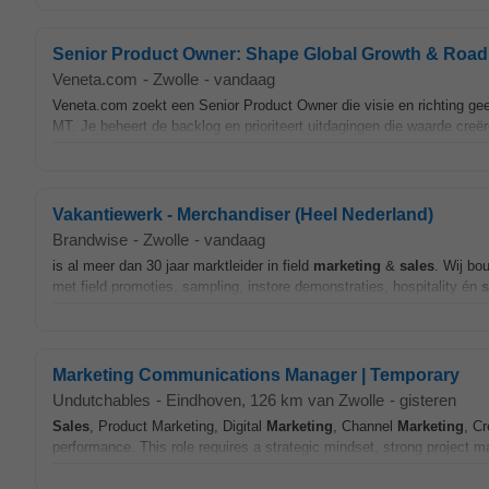
Senior Product Owner: Shape Global Growth & Roa
Veneta.com
-
Zwolle
-
vandaag
Veneta.com zoekt een Senior Product Owner die visie en richting g
MT. Je beheert de backlog en prioriteert uitdagingen die waarde creër
Vakantiewerk - Merchandiser (Heel Nederland)
Brandwise
-
Zwolle
-
vandaag
is al meer dan 30 jaar marktleider in field
marketing
&
sales
. Wij bo
met field promoties, sampling, instore demonstraties, hospitality én
s
Marketing Communications Manager | Temporary
Undutchables
-
Eindhoven
, 126 km van Zwolle
-
gisteren
Sales
, Product Marketing, Digital
Marketing
, Channel
Marketing
, C
performance. This role requires a strategic mindset, strong project m