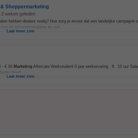
r & Shoppermarketing
2 weken geleden
ialen hebben dealers nodig? Hoe zorg je ervoor dat een landelijke campagne 
nciers en accountmanagers en ziet...
Laat meer zien
6 - € 16
Marketing
Aftercare Werkstudent 0 jaar werkervaring 8. 10 uur Sala
lanten hoort...
Laat meer zien