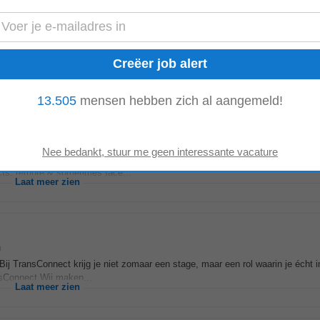
doen? • Als Sales Manager ontwikkel- en implementeer je het commerciële ja
activiteiten binnen...
Laat meer zien
13.505
mensen hebben zich al aangemeld!
 geleden
t, and co‐building onboarding plans; presenting, diagnosing customer needs, 
cts: remote & sometimes face...
Laat meer zien
n
Bij TransConnect krijg je niet zomaar een stage, maar een rol waarin je écht
sConnect Wij maken...
Laat meer zien