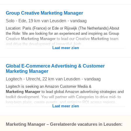
Group Creative Marketing Manager
Solo
-
Ede
, 19 km van Leusden
-
vandaag
Location: Paris (France) or Ede or Rijswijk (The Netherlands) About
the Role: We are looking for an experienced and inspiring as Group
Creative
Marketing
Manager
to lead our Creative
Marketing
team
and drive the development of impactful, high...
Laat meer zien
Global E‐Commerce Advertising & Customer
Marketing Manager
Logitech
-
Utrecht
, 22 km van Leusden
-
vandaag
Logitech is seeking an Amazon Customer Media &
Marketing
Manager
to lead global Amazon advertising strategies and
toolkit development. You will partner with Categories to drive mid- to
long-term plans, create events, and optimize ROI across regions...
Laat meer zien
Marketing Manager – Gerelateerde vacatures in Leusden: