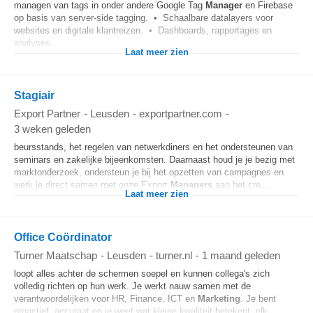
managen van tags in onder andere Google Tag
Manager
en Firebase
op basis van server-side tagging. • Schaalbare datalayers voor
websites en digitale klantreizen. • Dashboards, rapportages en
analyses...
Laat meer zien
Stagiair
Export Partner
-
Leusden
-
exportpartner.com
-
3 weken geleden
beursstands, het regelen van netwerkdiners en het ondersteunen van
seminars en zakelijke bijeenkomsten. Daarnaast houd je je bezig met
marktonderzoek, ondersteun je bij het opzetten van campagnes en
werk je direct samen met onze Export
Managers
aan het cre...
Laat meer zien
Office Coördinator
Turner Maatschap
-
Leusden
-
turner.nl
-
1 maand geleden
loopt alles achter de schermen soepel en kunnen collega's zich
volledig richten op hun werk. Je werkt nauw samen met de
verantwoordelijken voor HR, Finance, ICT en
Marketing
. Je bent
proactief, accuraat en je weet wat kleine kwaliteit betekent: elk...