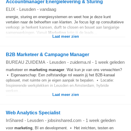
Accountmanager Energielevering & Sturing
ELIX
-
Leusden
-
vandaag
energie, sturing en energiesystemen en weet hoe je deze kunt
vertalen naar de behoeften van klanten. Je focus ligt op consultatieve
verkoop: je herkent kansen, durft te closen en bouwt aan langjarige
samenwerkingen. Vanuit
Marketing
krijg jij de leads...
Laat meer zien
B2B Marketeer & Campagne Manager
BUREAU ZUIDEMA
-
Leusden
-
zuidema.nl
-
1 week geleden
marketeer en
marketing
manager
. Wat kun je van ons verwachten?
• Eigenaarschap: Een zelfstandige rol waarin jij het B2B-kanaal
opbouwt, met ruimte om je eigen aanpak te bepalen. • Locatie:
Inspirerende werkplekken in Leusden en Amsterdam, hybride
werken...
Laat meer zien
Web Analytics Specialist
InShared
-
Leusden
-
jobsinshared.com
-
1 week geleden
voor
marketing
, BI en development. • Het inrichten, testen en