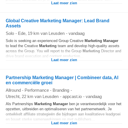
Laat meer zien
Global Creative Marketing Manager: Lead Brand
Assets
Solo
-
Ede
, 19 km van Leusden
-
vandaag
Solo is seeking an experienced Group Creative
Marketing
Manager
to lead the Creative
Marketing
team and develop high-quality assets
across the Group. You will report to the Group
Marketing
Director and
drive brand execution and content production...
Laat meer zien
Partnership Marketing Manager | Combineer data, AI
en commerciële groei
Allround - Performance - Branding
-
Utrecht
, 22 km van Leusden
-
appcast.io
-
vandaag
Als Partnerships
Marketing
Manager
ben je verantwoordelijk voor het
opzetten, uitbreiden en optimaliseren van het partnernetwerk. Je
ontwikkelt affiliate strategieën die bijdragen aan kwalitatieve leadgroei
en bouwt sterke samenwerkingen op met publishers...
Laat meer zien