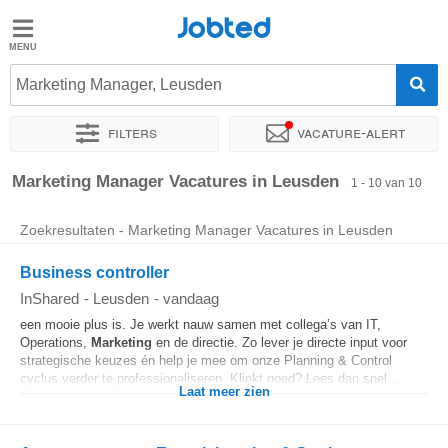
Jobted
Jobted
Vacatures
Marketing Manager, Leusden
Filters
Vacature-alert
Salarissen
Sorteer op
Exacte locatie
Soort dienstverband
Werkuren
Marketing Manager Vacatures in Leusden
1 - 10 van 10
Zoekresultaten - Marketing Manager Vacatures in Leusden
Business controller
InShared
-
Leusden
-
vandaag
een mooie plus is. Je werkt nauw samen met collega’s van IT,
Operations,
Marketing
en de directie. Zo lever je directe input voor
strategische keuzes én help je mee om onze Planning & Control
cyclus verder te professionaliseren. Klinkt goed? Lees dan snel...
Laat meer zien