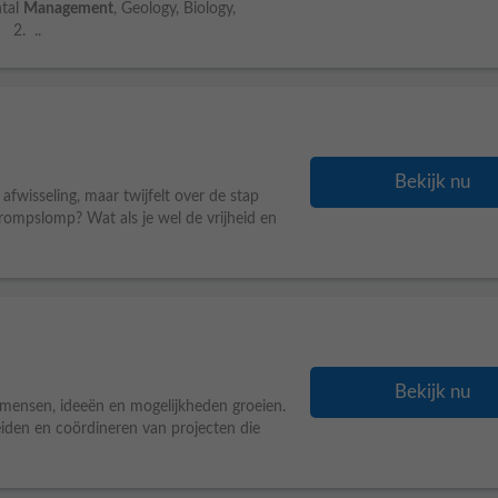
ntal
Management
, Geology, Biology,
. 2. ..
Bekijk nu
afwisseling, maar twijfelt over de stap
rompslomp? Wat als je wel de vrijheid en
Bekijk nu
e mensen, ideeën en mogelijkheden groeien.
 leiden en coördineren van projecten die