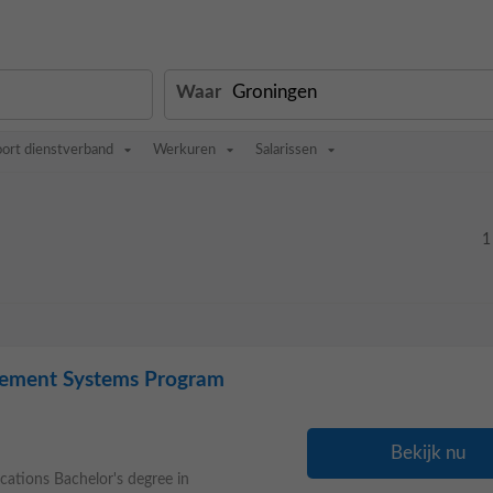
Waar
oort dienstverband
Werkuren
Salarissen
1
ement Systems Program
Bekijk nu
ations Bachelor's degree in