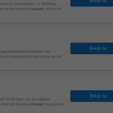
Bekijk nu
nneer je moet loslaten. • Bezetting,
 met de performance
manager
. Je bent fit
Bekijk nu
organisatiesbreed begeleiden van
De rol combineert de aansturing van het
Bekijk nu
iteer na het lezen van de volgende
je doen Als Business
Manager
bouw je aan