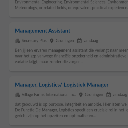
Environmental Engineering, Environmental Sciences, Environme
Meteorology, or related fields, or equivalent practical experience
Management Assistant
apartment
place
event_available
Secretary Plus
Groningen
vandaag
Ben jij een ervaren
management
assistant die verlangt naar meer 
naar het zzp vanwege financiële onzekerheid en administratieve 
variatie krijgt, maar zonder die zorgen...
Manager, Logistics/ Logistiek Manager
apartment
place
event_available
Village Farms International Inc.
Groningen
vandaag
dat gebouwd is op purpose, integriteit en ambitie. Hier laten w
De Functie De
Manager
, Logistics speelt een cruciale rol in het
gericht zijn op het opzetten en optimaliseren...