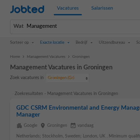
Jobted
Vacatures
Salarissen
Wat
Sorteer op
Exacte locatie
Bedrijf
Uitzendbureau
S
>
>
Home
Management Vacatures
Groningen
Management Vacatures in Groningen
Zoek vacatures in
Groningen (Gr)
Zoekresultaten - Management Vacatures in Groningen
GDC CSRM Environmental and Energy Manag
Manager
apartment
place
event_available
Google
Groningen
vandaag
Netherlands; Stockholm, Sweden; London, UK . Minimum qualific