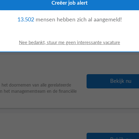
13.502
mensen hebben zich al aangemeld!
Bekijk nu
ob als je... • Minimaal 2 jaar ervaring in
ernemend ingesteld. • Een warm netwerk
Bekijk nu
na het doornemen van alle gerelateerde
van het managementteam en de financiële