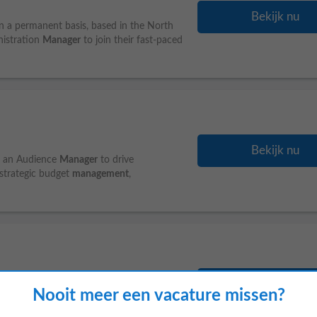
Bekijk nu
on a permanent basis, based in the North
nistration
Manager
to join their fast-paced
Bekijk nu
ng an Audience
Manager
to drive
strategic budget
management
,
Bekijk nu
Nooit meer een vacature missen?
Our client is a leading specialist in the
 across Europe. Due to continued growth and