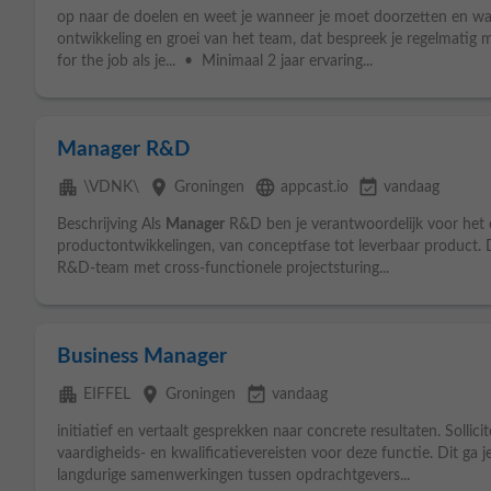
op naar de doelen en weet je wanneer je moet doorzetten en wa
ontwikkeling en groei van het team, dat bespreek je regelmatig
for the job als je... • Minimaal 2 jaar ervaring...
Manager R&D
apartment
place
language
event_available
\VDNK\
Groningen
appcast.io
vandaag
Beschrijving Als
Manager
R&D ben je verantwoordelijk voor het 
productontwikkelingen, van conceptfase tot leverbaar product. 
R&D-team met cross-functionele projectsturing...
Business Manager
apartment
place
event_available
EIFFEL
Groningen
vandaag
initiatief en vertaalt gesprekken naar concrete resultaten. Sollic
vaardigheids- en kwalificatievereisten voor deze functie. Dit ga 
langdurige samenwerkingen tussen opdrachtgevers...