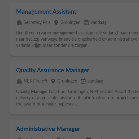
Management Assistant
apartment
place
event_available
Secretary Plus
Groningen
vandaag
Ben jij een ervaren
management
assistant die verlangt naar meer 
naar het zzp vanwege financiële onzekerheid en administratieve 
variatie krijgt, maar zonder die zorgen...
Quality Assurance Manager
apartment
place
event_available
NES Fircroft
Groningen
vandaag
Quality
Manager
Location: Groningen, Netherlands About the Role 
delivery of large-scale mission-critical infrastructure projects
the award of a major hyperscale...
Administrative Manager