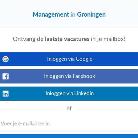
Management
in
Groningen
Ontvang de
laatste vacatures
in je mailbox!
Bekijk nu
na het doornemen van alle gerelateerde
van het managementteam en de financiële
Inloggen via Google
Inloggen via Facebook
Inloggen via Linkedin
Bekijk nu
will work with highly experienced,
of
al dynamic and a shared sense of