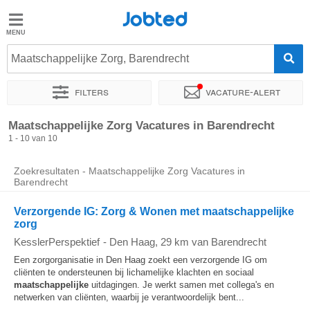
Jobted
Jobted
Vacatures
Maatschappelijke Zorg, Barendrecht
Filters
Vacature-alert
Salarissen
Sorteer op
Exacte locatie
Maatschappelijke Zorg Vacatures in Barendrecht
1 - 10 van 10
Zoekresultaten - Maatschappelijke Zorg Vacatures in
Barendrecht
Verzorgende IG: Zorg & Wonen met maatschappelijke
zorg
KesslerPerspektief
-
Den Haag
, 29 km van Barendrecht
Een zorgorganisatie in Den Haag zoekt een verzorgende IG om
cliënten te ondersteunen bij lichamelijke klachten en sociaal
maatschappelijke
uitdagingen. Je werkt samen met collega's en
netwerken van cliënten, waarbij je verantwoordelijk bent...