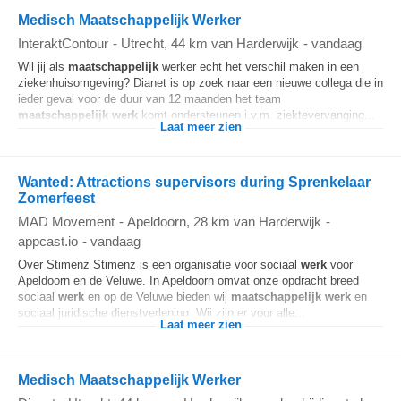
Medisch Maatschappelijk Werker
InteraktContour
-
Utrecht
, 44 km van Harderwijk
-
vandaag
Wil jij als
maatschappelijk
werker echt het verschil maken in een
ziekenhuisomgeving? Dianet is op zoek naar een nieuwe collega die in
ieder geval voor de duur van 12 maanden het team
maatschappelijk
werk
komt ondersteunen i.v.m. ziektevervanging...
Laat meer zien
Wanted: Attractions supervisors during Sprenkelaar
Zomerfeest
MAD Movement
-
Apeldoorn
, 28 km van Harderwijk
-
appcast.io
-
vandaag
Over Stimenz Stimenz is een organisatie voor sociaal
werk
voor
Apeldoorn en de Veluwe. In Apeldoorn omvat onze opdracht breed
sociaal
werk
en op de Veluwe bieden wij
maatschappelijk
werk
en
sociaal juridische dienstverlening. Wij zijn er voor alle...
Laat meer zien
Medisch Maatschappelijk Werker