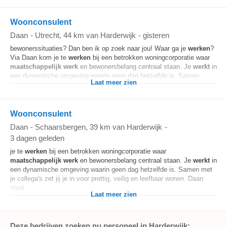
Woonconsulent
Daan
-
Utrecht
, 44 km van Harderwijk
-
gisteren
bewonerssituaties? Dan ben ik op zoek naar jou! Waar ga je
werken
?
Via Daan kom je te
werken
bij een betrokken woningcorporatie waar
maatschappelijk
werk
en bewonersbelang centraal staan. Je
werkt
in
een dynamische omgeving waarin geen dag hetzelfde is. Samen...
Laat meer zien
Woonconsulent
Daan
-
Schaarsbergen
, 39 km van Harderwijk
-
3 dagen geleden
je te
werken
bij een betrokken woningcorporatie waar
maatschappelijk
werk
en bewonersbelang centraal staan. Je
werkt
in
een dynamische omgeving waarin geen dag hetzelfde is. Samen met
je collega's zet jij je in voor prettig, veilig en leefbaar wonen. Daan
staat...
Laat meer zien
Deze bedrijven zoeken nu personeel in Harderwijk: