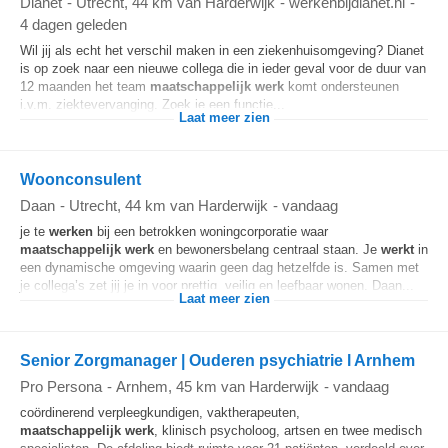
Dianet
-
Utrecht
, 44 km van Harderwijk
-
werkenbijdianet.nl
-
4 dagen geleden
Wil jij als echt het verschil maken in een ziekenhuisomgeving? Dianet
is op zoek naar een nieuwe collega die in ieder geval voor de duur van
12 maanden het team
maatschappelijk
werk
komt ondersteunen
i.v.m. ziektevervanging. Zoek je een functie...
Laat meer zien
Woonconsulent
Daan
-
Utrecht
, 44 km van Harderwijk
-
vandaag
je te
werken
bij een betrokken woningcorporatie waar
maatschappelijk
werk
en bewonersbelang centraal staan. Je
werkt
in
een dynamische omgeving waarin geen dag hetzelfde is. Samen met
je collega’s zet jij je in voor prettig, veilig en leefbaar wonen. Daan...
Laat meer zien
Senior Zorgmanager | Ouderen psychiatrie l Arnhem
Pro Persona
-
Arnhem
, 45 km van Harderwijk
-
vandaag
coördinerend verpleegkundigen, vaktherapeuten,
maatschappelijk
werk
, klinisch psycholoog, artsen en twee medisch