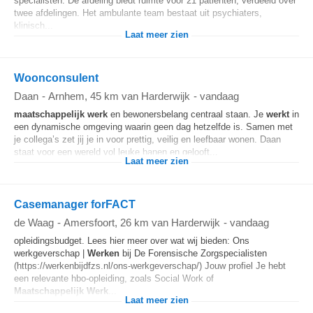
specialisten. De afdeling biedt ruimte voor 21 patiënten, verdeeld over
twee afdelingen. Het ambulante team bestaat uit psychiaters,
klinisch...
Laat meer zien
Woonconsulent
Daan
-
Arnhem
, 45 km van Harderwijk
-
vandaag
maatschappelijk
werk
en bewonersbelang centraal staan. Je
werkt
in
een dynamische omgeving waarin geen dag hetzelfde is. Samen met
je collega’s zet jij je in voor prettig, veilig en leefbaar wonen. Daan
staat voor een wereld vol leuke banen en gelooft...
Laat meer zien
Casemanager forFACT
de Waag
-
Amersfoort
, 26 km van Harderwijk
-
vandaag
opleidingsbudget. Lees hier meer over wat wij bieden: Ons
werkgeverschap |
Werken
bij De Forensische Zorgspecialisten
(https://werkenbijdfzs.nl/ons-werkgeverschap/) Jouw profiel Je hebt
een relevante hbo-opleiding, zoals Social Work of
Maatschappelijk
Werk
...
Laat meer zien