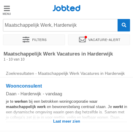
Jobted
Jobted
Vacatures
Maatschappelijk Werk, Harderwijk
Filters
Vacature-alert
Salarissen
Sorteer op
Exacte locatie
Bedrijf
Maatschappelijk Werk Vacatures in Harderwijk
1 - 10 van 10
Zoekresultaten - Maatschappelijk Werk Vacatures in Harderwijk
Woonconsulent
Daan
-
Harderwijk
-
vandaag
je te
werken
bij een betrokken woningcorporatie waar
maatschappelijk
werk
en bewonersbelang centraal staan. Je
werkt
in
een dynamische omgeving waarin geen dag hetzelfde is. Samen met
je collega’s zet jij je in voor prettig, veilig en leefbaar wonen. Daan...
Laat meer zien