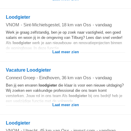
Loodgieter
VNOM
-
Sint-Michielsgestel
, 18 km van Oss
-
vandaag
Werk je graag zelfstandig, ben je op zoek naar vastigheid, een goed
salaris en woon jij in de omgeving van Tilburg? Lees dan snel verder!
Als
loodgieter
werk je aan nieuwbouw- en renovatieprojecten binnen
de woningbouw. In deze functie...
Laat meer zien
Vacature Loodgieter
Connext Groep
-
Eindhoven
, 36 km van Oss
-
vandaag
Ben jij een ervaren
loodgieter
die klaar is voor een nieuwe uitdaging?
Wij zoeken een vakkundige professional die ons team komt
versterken. Jouw rol in ons team Als
loodgieter
bij ons bedrijf heb je
een veelzijdige functie met de volgende...
Laat meer zien
Loodgieter
VNOM
-
Utrecht
, 45 km van Oss
-
jmmst.com
-
vandaag