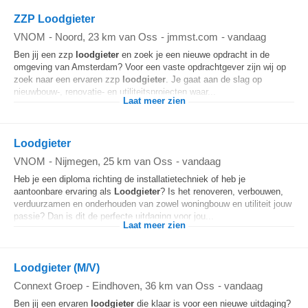
ZZP Loodgieter
VNOM
-
Noord
, 23 km van Oss
-
jmmst.com
-
vandaag
Ben jij een zzp
loodgieter
en zoek je een nieuwe opdracht in de
omgeving van Amsterdam? Voor een vaste opdrachtgever zijn wij op
zoek naar een ervaren zzp
loodgieter
. Je gaat aan de slag op
nieuwbouw-, renovatie- en utiliteitsprojecten waar...
Laat meer zien
Loodgieter
VNOM
-
Nijmegen
, 25 km van Oss
-
vandaag
Heb je een diploma richting de installatietechniek of heb je
aantoonbare ervaring als
Loodgieter
? Is het renoveren, verbouwen,
verduurzamen en onderhouden van zowel woningbouw en utiliteit jouw
passie? Dan is dit de perfecte uitdaging voor jou...
Laat meer zien
Loodgieter (M/V)
Connext Groep
-
Eindhoven
, 36 km van Oss
-
vandaag
Ben jij een ervaren
loodgieter
die klaar is voor een nieuwe uitdaging?