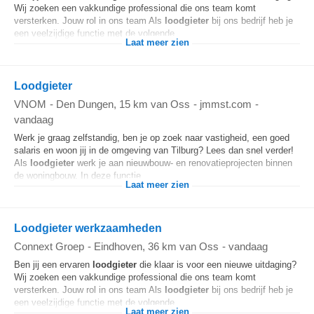
Wij zoeken een vakkundige professional die ons team komt
versterken. Jouw rol in ons team Als
loodgieter
bij ons bedrijf heb je
een veelzijdige functie met de volgende...
Laat meer zien
Loodgieter
VNOM
-
Den Dungen
, 15 km van Oss
-
jmmst.com
-
vandaag
Werk je graag zelfstandig, ben je op zoek naar vastigheid, een goed
salaris en woon jij in de omgeving van Tilburg? Lees dan snel verder!
Als
loodgieter
werk je aan nieuwbouw- en renovatieprojecten binnen
de woningbouw. In deze functie...
Laat meer zien
Loodgieter werkzaamheden
Connext Groep
-
Eindhoven
, 36 km van Oss
-
vandaag
Ben jij een ervaren
loodgieter
die klaar is voor een nieuwe uitdaging?
Wij zoeken een vakkundige professional die ons team komt
versterken. Jouw rol in ons team Als
loodgieter
bij ons bedrijf heb je
een veelzijdige functie met de volgende...
Laat meer zien