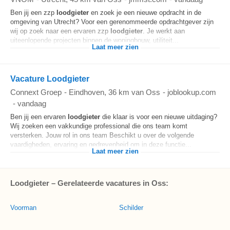
Ben jij een zzp
loodgieter
en zoek je een nieuwe opdracht in de
omgeving van Utrecht? Voor een gerenommeerde opdrachtgever zijn
wij op zoek naar een ervaren zzp
loodgieter
. Je werkt aan
uiteenlopende projecten binnen de woningbouw, utiliteit...
Laat meer zien
Vacature Loodgieter
Connext Groep
-
Eindhoven
, 36 km van Oss
-
joblookup.com
-
vandaag
Ben jij een ervaren
loodgieter
die klaar is voor een nieuwe uitdaging?
Wij zoeken een vakkundige professional die ons team komt
versterken. Jouw rol in ons team Beschikt u over de volgende
vaardigheden, ervaring en gedrevenheid om in deze functie...
Laat meer zien
Loodgieter – Gerelateerde vacatures in Oss:
Voorman
Schilder