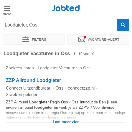
Jobted
Jobted
Vacatures
Loodgieter, Oss
Filters
Vacature-alert
Salarissen
Sorteer op
Exacte locatie
Soort dienstverband
Werkuren
Loodgieter Vacatures in Oss
1 - 10 van 10
Zoekresultaten - Loodgieter Vacatures in Oss
ZZP Allround Loodgieter
Connect Uitzendbureau
-
Oss
-
connectzzp.nl
-
2 weken geleden
ZZP Allround
Loodgieter
Regio Oss - Oss Introductie Ben jij een
ervaren allround
loodgieter
en werk je als ZZP'er? Voor diverse
nieuwbouwprojecten in de regio Oss zijn wij op zoek naar zelfstandige
vakmensen die kwaliteit leveren en graag...
Laat meer zien