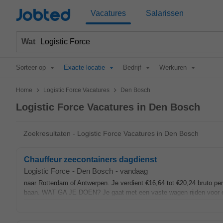
Jobted
Vacatures
Salarissen
Wat
Sorteer op
Exacte locatie
Bedrijf
Werkuren
>
>
Home
Logistic Force Vacatures
Den Bosch
Logistic Force Vacatures in Den Bosch
Zoekresultaten - Logistic Force Vacatures in Den Bosch
Chauffeur zeecontainers dagdienst
Logistic Force
-
Den Bosch
-
vandaag
naar Rotterdam of Antwerpen. Je verdient €16,64 tot €20,24 bruto pe
baan. WAT GA JE DOEN? Je gaat met een vaste wagen rijden voor een