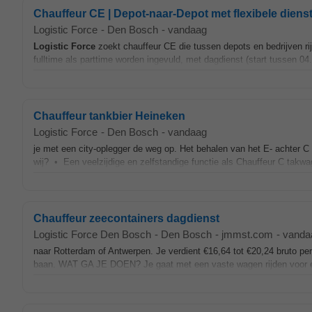
Chauffeur CE | Depot-naar-Depot met flexibele diens
Logistic Force
-
Den Bosch
-
vandaag
Logistic
Force
zoekt chauffeur CE die tussen depots en bedrijven rij
fulltime als parttime worden ingevuld, met dagdienst (start tussen 04.
Chauffeur tankbier Heineken
Logistic Force
-
Den Bosch
-
vandaag
je met een city-oplegger de weg op. Het behalen van het E- achter C
wij? • Een veelzijdige en zelfstandige functie als Chauffeur C takwa
Chauffeur zeecontainers dagdienst
Logistic Force Den Bosch
-
Den Bosch
-
jmmst.com
-
vanda
naar Rotterdam of Antwerpen. Je verdient €16,64 tot €20,24 bruto pe
baan. WAT GA JE DOEN? Je gaat met een vaste wagen rijden voor een