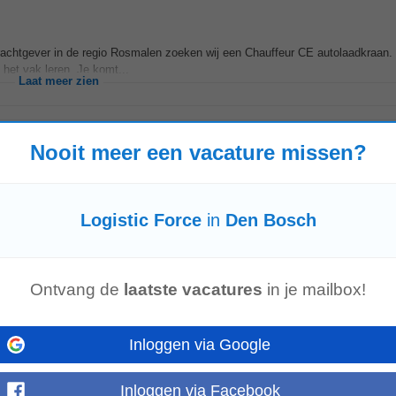
rachtgever in de regio Rosmalen zoeken wij een Chauffeur CE autolaadkraan. J
het vak leren. Je komt...
Laat meer zien
Nooit meer een vacature missen?
ag
drachtgever aan de slag. Een mooie stap richting jouw betere baan waar wij tro
 mail met Bas van Rooij...
Laat meer zien
Logistic Force
in
Den Bosch
Ontvang de
laatste vacatures
in je mailbox!
pdrachtgever aan de slag. Een win-win voor iedereen. En een win-win waar we tr
dan snel. Dan gaan we...
Laat meer zien
Inloggen via Google
Inloggen via Facebook