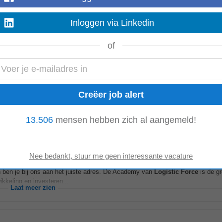
ag
Inloggen via Linkedin
ożyciela przedsiębiorstwa. W firmie panuje przyjazna atmosfera, komunikacja 
co wspólnie osiągnęli i do czego...
Laat meer zien
of
n Code 95)? Dan ben je bij ons aan het juiste adres. De academie van
Logistic
ouw ontwikkeling...
Laat meer zien
13.506
mensen hebben zich al aangemeld!
n ben je bij ons aan het juiste adres. De Academy van
Logistic
Force
is de gr
kkeling en investeren...
Laat meer zien