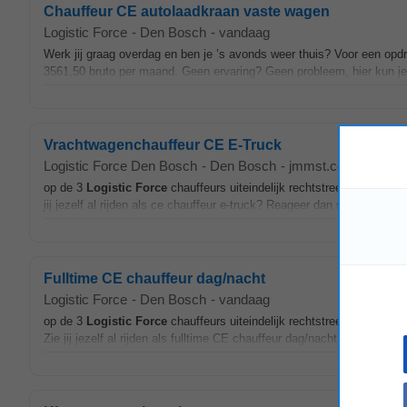
Chauffeur CE autolaadkraan vaste wagen
Logistic Force
-
Den Bosch
-
vandaag
Werk jij graag overdag en ben je ’s avonds weer thuis? Voor een opd
3561,50 bruto per maand. Geen ervaring? Geen probleem, hier kun je 
Vrachtwagenchauffeur CE E-Truck
Logistic Force Den Bosch
-
Den Bosch
-
jmmst.com
-
vanda
op de 3
Logistic
Force
chauffeurs uiteindelijk rechtstreeks bij de op
jij jezelf al rijden als ce chauffeur e-truck? Reageer dan snel. Bel of
Fulltime CE chauffeur dag/nacht
Logistic Force
-
Den Bosch
-
vandaag
op de 3
Logistic
Force
chauffeurs uiteindelijk rechtstreeks bij de o
Zie jij jezelf al rijden als fulltime CE chauffeur dag/nacht? Reageer 