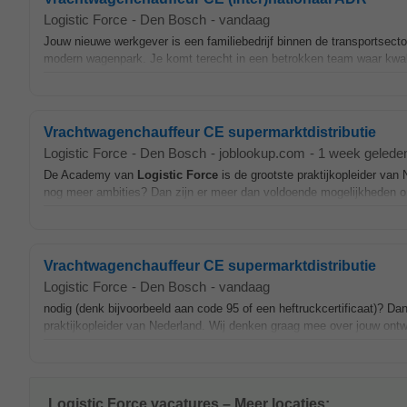
Logistic Force
-
Den Bosch
-
vandaag
Jouw nieuwe werkgever is een familiebedrijf binnen de transportsector
modern wagenpark. Je komt terecht in een betrokken team waar kwaliteit
Vrachtwagenchauffeur CE supermarktdistributie
Logistic Force
-
Den Bosch
-
joblookup.com
-
1 week gelede
De Academy van
Logistic
Force
is de grootste praktijkopleider van
nog meer ambities? Dan zijn er meer dan voldoende mogelijkheden om 
Vrachtwagenchauffeur CE supermarktdistributie
Logistic Force
-
Den Bosch
-
vandaag
nodig (denk bijvoorbeeld aan code 95 of een heftruckcertificaat)? Da
praktijkopleider van Nederland. Wij denken graag mee over jouw ontwi
Logistic Force vacatures – Meer locaties: