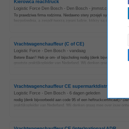
Kierowca reachtruck
Logistic Force Den Bosch
-
Den Bosch
-
jmmst.com
-
vanda
To prawdziwa firma rodzinna. Niedawno stery przejęli syn i córka zał
bezpośrednia, a zespół tworzą zgrani ludzie, którzy są dumni z tego, 
Vrachtwagenchauffeur (C of CE)
Logistic Force
-
Den Bosch
-
vandaag
Betere Baan’! Heb je om- of bijscholing nodig (denk bijvoorbeeld aa
grootste praktijkopleider van Nederland. Wij denken graag mee over j
Vrachtwagenchauffeur CE supermarktdistributie
Logistic Force
-
Den Bosch
-
6 dagen geleden
nodig (denk bijvoorbeeld aan code 95 of een heftruckcertificaat)? Da
praktijkopleider van Nederland. Wij denken graag mee over jouw ontwi
Vrachtwagenchauffeur CE (inter)nationaal ADR