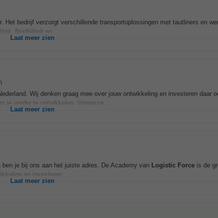
. Het bedrijf verzorgt verschillende transportoplossingen met tautliners en w
, flexibiliteit en...
Laat meer zien
n
 Nederland. Wij denken graag mee over jouw ontwikkeling en investeren daar o
je verder te ontwikkelen. Interesse...
Laat meer zien
n ben je bij ons aan het juiste adres. De Academy van
Logistic
Force
is de gr
kkeling en investeren...
Laat meer zien