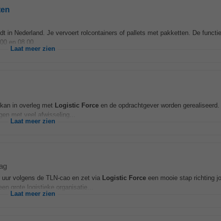
ten
dt in Nederland. Je vervoert rolcontainers of pallets met pakketten. De functi
00 en 08.00...
Laat meer zien
 kan in overleg met
Logistic
Force
en de opdrachtgever worden gerealiseerd.
gen met veel afwisseling...
Laat meer zien
ag
r uur volgens de TLN-cao en zet via
Logistic
Force
een mooie stap richting j
 grote logistieke organisatie...
Laat meer zien