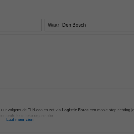
Waar
r uur volgens de TLN-cao en zet via
Logistic
Force
een mooie stap richting j
 grote logistieke organisatie...
Laat meer zien