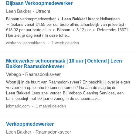
Bijbaan Verkoopmedewerker
Leen Bakker
-
Utrecht
Bijbaan verkoopmedewerker •
Leen
Bakker
Utrecht Hollantlaan
• Salaris vanaf €4,55 per uur bruto all-in, afhankelijk van je leeftijd -
€18,02 per uur bruto all-in • Bijbaan • 3-12 uur • Referentie: 13671
Hoe ziet je dag eruit? In deze toffe...
werkenbijleenbakker.nl
-
1 week geleden
Medewerker schoonmaak | 10 uur | Ochtend | Leen
Bakker Raamsdonksveer
Vebego
-
Raamsdonksveer
Woon jij in de buurt van Raamsdonksveer? En beschik jij over je eigen
vervoer om op locatie te kunnen komen? Ga aan de slag bij de
Leen
Bakker
! Lees snel verder. Bij Vebego Cleaning Services, een
familiebedrijf met 80 jaar ervaring in de schoonmaak...
jobmatix.com
-
1 maand geleden
Verkoopmedewerker
Leen Bakker
-
Raamsdonksveer