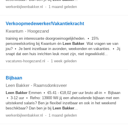
werkenbijleenbakker.nl
-
1 maand geleden
Verkoopmedewerker/Vakantiekracht
Kwantum
-
Hoogezand
training en interessante doorgroeimogelijkheden. • 15%
personeelskorting bij Kwantum én
Leen
Bakker
. Wat vragen we van
jou? • Je bent inzetbaar in avonden, weekenden en vakanties. • Jij
snapt dat een huis inrichten leuk moet zijn, niet ingewikkeld...
vacatures-hoogezand.nl
-
1 week geleden
Bijbaan
Leen Bakker
-
Raamsdonksveer
Leen
Bakker
Emmen • €5.41 - €18,02 per uur bruto all-in • Bijbaan
• 3-12 uur • Refno: 13900 Wil jij een afwisselende bijbaan met een
uitstekend salaris? Ben je flexibel inzetbaar en ook in het weekend
beschikbaar? Dan ben je bij
Leen
Bakker
...
werkenbijleenbakker.nl
-
1 maand geleden