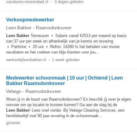
vacatures-roosendaal.nl
-
3 dagen geleden
Verkoopmedewerker
Leen Bakker
-
Raamsdonksveer
Leen
Bakker
Terneuzen • Salaris vanaf €2513 per maand op basis
van 37 uur per week en afhankelijk van je kennis en ervaring
• Parttime • 20 uur • Refno: 14280 Is het behalen van mooie
resultaten en het creëren van blije klanten voor jou...
werkenbijleenbakker.nl
-
1 week geleden
Medewerker schoonmaak | 10 uur | Ochtend | Leen
Bakker Raamsdonksveer
Vebego
-
Raamsdonksveer
Woon jij in de buurt van Raamsdonksveer? En beschik jij over je eigen
vervoer om op locatie te kunnen komen? Ga aan de slag bij de
Leen
Bakker
! Lees snel verder. Bij Vebego Cleaning Services, een
familiebedrijf met 80 jaar ervaring in de schoonmaak...
gisteren