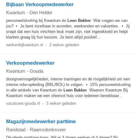
Bijbaan Verkoopmedewerker
Kwantum
-
Den Helder
personeelskorting bij Kwantum én
Leen
Bakker
. Wat vragen we van
jou? • Je bent inzetbaar in avonden, weekenden en vakanties. • Jij
snapt dat een huis inrichten leuk moet zijn, niet ingewikkeld en helpt
klanten graag bij hun keuzes. Je bent altijd positief...
werkenbijkwantum.nl
-
2 weken geleden
Verkoopmedewerker
Kwantum
-
Gouda
doorgroeimogelijkheden, interne trainingen en de mogelijkheid om een
interne mbo-opleiding (BBL/BOL) te volgen. • 15% personeelskorting
in alle winkels van Kwantum én
Leen
Bakker
. Waarom Kwantum Bij
Kwantum maken we een sfeervol huis voor iedereen bereikbaar...
vacatures-gouda.nl
-
3 weken geleden
Magazijnmedewerker parttime
Randstad
-
Raamsdonksveer
Dé ideale parttime baan. Wil je 3 dagen werken of 4 dagen? Bij