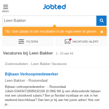
Jobted
Jobted
Vacatures
Leen Bakker
Tip: Voer plaats in om resultaten in de regio weer te geven
Salarissen
Filters
Vacature-alert
Sorteer op
Bedrijf
Uitzendbureau
Soort dienstverband
Vacatures bij Leen Bakker
1 - 15 van 43
Zoekresultaten - Leen Bakker Vacatures
Bijbaan Verkoopmedewerker
Leen Bakker
-
Roosendaal
Bijbaan verkoopmedewerker - - Roosendaal
Jobid=534434718589192166 (0.099) Wil jij een afwisselende bijbaan
met een uitstekend salaris? Ben je flexibel inzetbaar en ook in het
weekend beschikbaar? Dan ben je bij aan het juiste adres! Hoe ziet
je...