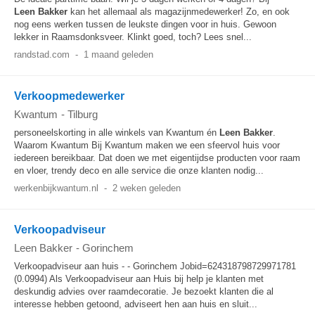
Leen
Bakker
kan het allemaal als magazijnmedewerker! Zo, en ook
nog eens werken tussen de leukste dingen voor in huis. Gewoon
lekker in Raamsdonksveer. Klinkt goed, toch? Lees snel...
randstad.com
-
1 maand geleden
Verkoopmedewerker
Kwantum
-
Tilburg
personeelskorting in alle winkels van Kwantum én
Leen
Bakker
.
Waarom Kwantum Bij Kwantum maken we een sfeervol huis voor
iedereen bereikbaar. Dat doen we met eigentijdse producten voor raam
en vloer, trendy deco en alle service die onze klanten nodig...
werkenbijkwantum.nl
-
2 weken geleden
Verkoopadviseur
Leen Bakker
-
Gorinchem
Verkoopadviseur aan huis - - Gorinchem Jobid=624318798729971781
(0.0994) Als Verkoopadviseur aan Huis bij help je klanten met
deskundig advies over raamdecoratie. Je bezoekt klanten die al
interesse hebben getoond, adviseert hen aan huis en sluit...