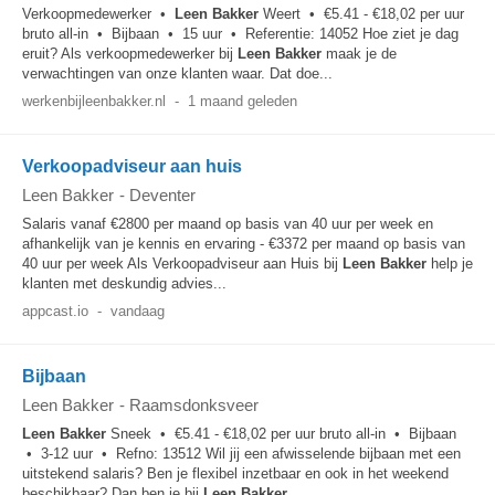
Verkoopmedewerker •
Leen
Bakker
Weert • €5.41 - €18,02 per uur
bruto all-in • Bijbaan • 15 uur • Referentie: 14052 Hoe ziet je dag
eruit? Als verkoopmedewerker bij
Leen
Bakker
maak je de
verwachtingen van onze klanten waar. Dat doe...
werkenbijleenbakker.nl
-
1 maand geleden
Verkoopadviseur aan huis
Leen Bakker
-
Deventer
Salaris vanaf €2800 per maand op basis van 40 uur per week en
afhankelijk van je kennis en ervaring - €3372 per maand op basis van
40 uur per week Als Verkoopadviseur aan Huis bij
Leen
Bakker
help je
klanten met deskundig advies...
appcast.io
-
vandaag
Bijbaan
Leen Bakker
-
Raamsdonksveer
Leen
Bakker
Sneek • €5.41 - €18,02 per uur bruto all-in • Bijbaan
• 3-12 uur • Refno: 13512 Wil jij een afwisselende bijbaan met een
uitstekend salaris? Ben je flexibel inzetbaar en ook in het weekend
beschikbaar? Dan ben je bij
Leen
Bakker
...