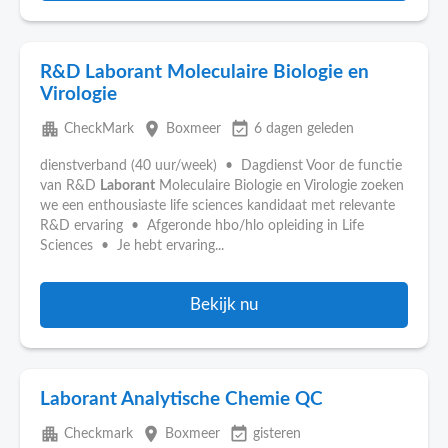
R&D Laborant Moleculaire Biologie en
Virologie
apartment
place
event_available
CheckMark
Boxmeer
6 dagen geleden
dienstverband (40 uur/week) • Dagdienst Voor de functie
van R&D
Laborant
Moleculaire Biologie en Virologie zoeken
we een enthousiaste life sciences kandidaat met relevante
R&D ervaring • Afgeronde hbo/hlo opleiding in Life
Sciences • Je hebt ervaring...
Bekijk nu
Laborant Analytische Chemie QC
apartment
place
event_available
Checkmark
Boxmeer
gisteren