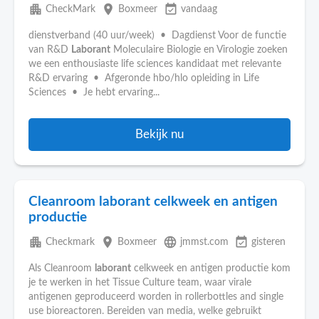
apartment
place
event_available
CheckMark
Boxmeer
vandaag
dienstverband (40 uur/week) • Dagdienst Voor de functie
van R&D
Laborant
Moleculaire Biologie en Virologie zoeken
we een enthousiaste life sciences kandidaat met relevante
R&D ervaring • Afgeronde hbo/hlo opleiding in Life
Sciences • Je hebt ervaring...
Bekijk nu
Cleanroom laborant celkweek en antigen
productie
apartment
place
language
event_available
Checkmark
Boxmeer
jmmst.com
gisteren
Als Cleanroom
laborant
celkweek en antigen productie kom
je te werken in het Tissue Culture team, waar virale
antigenen geproduceerd worden in rollerbottles and single
use bioreactoren. Bereiden van media, welke gebruikt