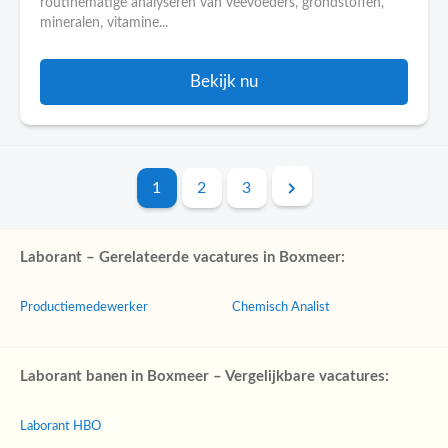
routinematige analyseren van veevoeders, grondstoffen,
mineralen, vitamine...
Bekijk nu
1
2
3
Laborant – Gerelateerde vacatures in Boxmeer:
Productiemedewerker
Chemisch Analist
Laborant banen in Boxmeer – Vergelijkbare vacatures:
Laborant HBO