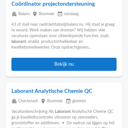
Coördinator projectondersteuning
apartment
place
event_available
Balans
Boxmeer
vandaag
43 of mail naar nadir.lamtalssi@balans.nu. Hij staat je graag
te woord. Werk maken van dromen? Wij hebben vele
vacatures openstaan voor uiteenlopende functies, zoals
laborant
, analist, productontwikkelaar en
kwaliteitsmedewerker. Onze opdrachtgevers...
Bekijk nu
Laborant Analytische Chemie QC
apartment
place
event_available
Checkmark
Boxmeer
gisteren
Vacaturebeschrijving Als
Laborant
Analytische Chemie QC
ga je kwaliteitscontroles uitvoeren op veevoeders,
grondstoffen en additieven. • De nadruk zal liggen op het