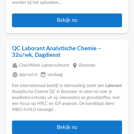
worden bij het opkweken...
Bekijk nu
QC Laborant Analytische Chemie –
32u/wk, Dagdienst
apartment
place
CheckMark Labrecruitment
Boxmeer
language
event_available
appcast.io
vandaag
Een internationaal bedrijf in diervoeding zoekt een
Laborant
Analytische Chemie QC in Boxmeer. In deze rol voer je
kwaliteitscontroles uit op veevoeders en grondstoffen, met
een focus op HPLC en ICP analyses. De kandidaat dient
MBO-4/HLO bevoegd...
Bekijk nu