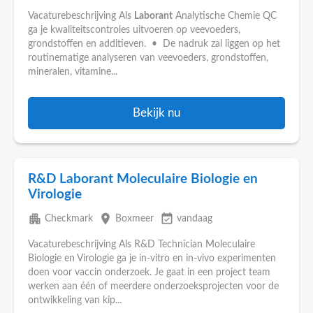
Vacaturebeschrijving Als
Laborant
Analytische Chemie QC
ga je kwaliteitscontroles uitvoeren op veevoeders,
grondstoffen en additieven. • De nadruk zal liggen op het
routinematige analyseren van veevoeders, grondstoffen,
mineralen, vitamine...
Bekijk nu
R&D Laborant Moleculaire Biologie en
Virologie
apartment
place
event_available
Checkmark
Boxmeer
vandaag
Vacaturebeschrijving Als R&D Technician Moleculaire
Biologie en Virologie ga je in-vitro en in-vivo experimenten
doen voor vaccin onderzoek. Je gaat in een project team
werken aan één of meerdere onderzoeksprojecten voor de
ontwikkeling van kip...