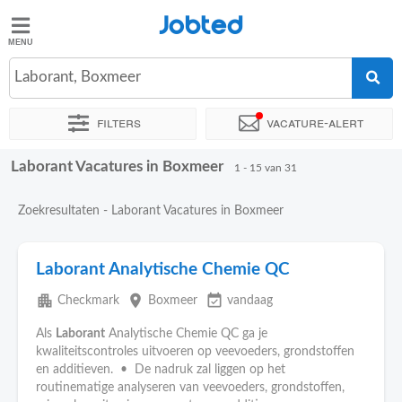
Jobted
Jobted
Vacatures
Laborant, Boxmeer
Filters
Vacature-alert
Salarissen
Laborant Vacatures in Boxmeer
Sorteer op
Exacte locatie
Soort dienstverband
Werkuren
1 - 15 van 31
Zoekresultaten - Laborant Vacatures in Boxmeer
Laborant Analytische Chemie QC
apartment
place
event_available
Checkmark
Boxmeer
vandaag
Als
Laborant
Analytische Chemie QC ga je
kwaliteitscontroles uitvoeren op veevoeders, grondstoffen
en additieven. • De nadruk zal liggen op het
routinematige analyseren van veevoeders, grondstoffen,