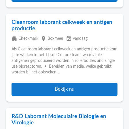
Cleanroom laborant celkweek en antigen
productie
apartment
place
event_available
Checkmark
Boxmeer
vandaag
Als Cleanroom
laborant
celkweek en antigen productie kom
je te werken in het Tissue Culture team, waar virale
antigenen geproduceerd worden in rollerbottles and single
use bioreactoren. • Bereiden van media, welke gebruikt
worden bij het opkweken...
Bekijk nu
R&D Laborant Moleculaire Biologie en
Virologie