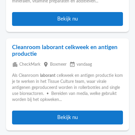
mineralen, vitamine preparaten en additieven...
Bekijk nu
Cleanroom laborant celkweek en antigen
productie
apartment
place
event_available
CheckMark
Boxmeer
vandaag
Als Cleanroom
laborant
celkweek en antigen productie kom
je te werken in het Tissue Culture team, waar virale
antigenen geproduceerd worden in rollerbottles and single
use bioreactoren. • Bereiden van media, welke gebruikt
worden bij het opkweken...
Bekijk nu