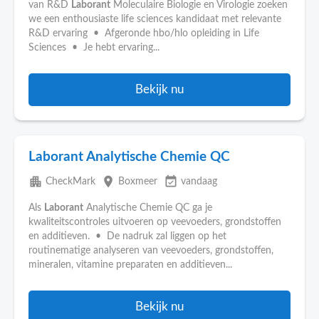
van R&D
Laborant
Moleculaire Biologie en Virologie zoeken
we een enthousiaste life sciences kandidaat met relevante
R&D ervaring • Afgeronde hbo/hlo opleiding in Life
Sciences • Je hebt ervaring...
Bekijk nu
Laborant Analytische Chemie QC
apartment
place
event_available
CheckMark
Boxmeer
vandaag
Als
Laborant
Analytische Chemie QC ga je
kwaliteitscontroles uitvoeren op veevoeders, grondstoffen
en additieven. • De nadruk zal liggen op het
routinematige analyseren van veevoeders, grondstoffen,
mineralen, vitamine preparaten en additieven...
Bekijk nu