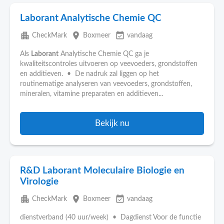
Laborant Analytische Chemie QC
apartment
place
event_available
CheckMark
Boxmeer
vandaag
Als
Laborant
Analytische Chemie QC ga je
kwaliteitscontroles uitvoeren op veevoeders, grondstoffen
en additieven. • De nadruk zal liggen op het
routinematige analyseren van veevoeders, grondstoffen,
mineralen, vitamine preparaten en additieven...
Bekijk nu
R&D Laborant Moleculaire Biologie en
Virologie
apartment
place
event_available
CheckMark
Boxmeer
vandaag
dienstverband (40 uur/week) • Dagdienst Voor de functie