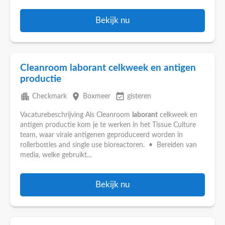
Bekijk nu
Cleanroom laborant celkweek en antigen
productie
apartment
place
event_available
Checkmark
Boxmeer
gisteren
Vacaturebeschrijving Als Cleanroom
laborant
celkweek en
antigen productie kom je te werken in het Tissue Culture
team, waar virale antigenen geproduceerd worden in
rollerbottles and single use bioreactoren. • Bereiden van
media, welke gebruikt...
Bekijk nu