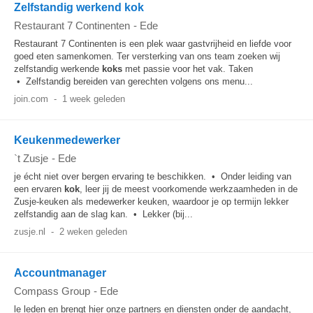
Zelfstandig werkend kok
Restaurant 7 Continenten
-
Ede
Restaurant 7 Continenten is een plek waar gastvrijheid en liefde voor
goed eten samenkomen. Ter versterking van ons team zoeken wij
zelfstandig werkende
koks
met passie voor het vak. Taken
• Zelfstandig bereiden van gerechten volgens ons menu...
join.com
-
1 week geleden
Keukenmedewerker
`t Zusje
-
Ede
je écht niet over bergen ervaring te beschikken. • Onder leiding van
een ervaren
kok
, leer jij de meest voorkomende werkzaamheden in de
Zusje-keuken als medewerker keuken, waardoor je op termijn lekker
zelfstandig aan de slag kan. • Lekker (bij...
zusje.nl
-
2 weken geleden
Accountmanager
Compass Group
-
Ede
le leden en brengt hier onze partners en diensten onder de aandacht,