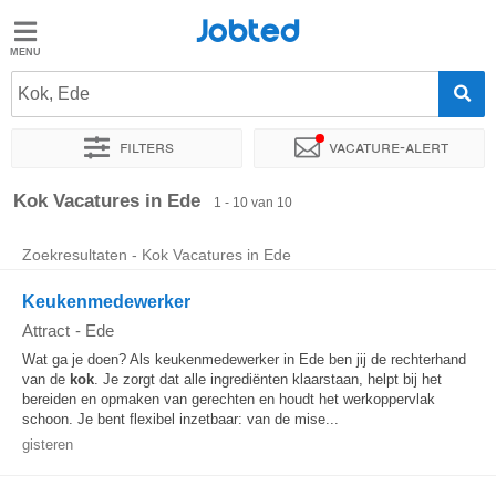
Jobted
Jobted
Vacatures
Kok, Ede
Filters
Vacature-alert
Salarissen
Sorteer op
Exacte locatie
Bedrijf
Soort dienstverband
Kok Vacatures in Ede
1 - 10 van 10
Zoekresultaten - Kok Vacatures in Ede
Keukenmedewerker
Attract
-
Ede
Wat ga je doen? Als keukenmedewerker in Ede ben jij de rechterhand
van de
kok
. Je zorgt dat alle ingrediënten klaarstaan, helpt bij het
bereiden en opmaken van gerechten en houdt het werkoppervlak
schoon. Je bent flexibel inzetbaar: van de mise...
gisteren