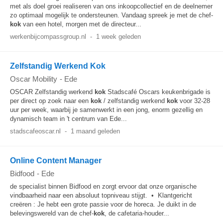
met als doel groei realiseren van ons inkoopcollectief en de deelnemer
zo optimaal mogelijk te ondersteunen. Vandaag spreek je met de chef-
kok
van een hotel, morgen met de directeur...
werkenbijcompassgroup.nl
-
1 week geleden
Zelfstandig Werkend Kok
Oscar Mobility
-
Ede
OSCAR Zelfstandig werkend
kok
Stadscafé Oscars keukenbrigade is
per direct op zoek naar een
kok
/ zelfstandig werkend
kok
voor 32-28
uur per week, waarbij je samenwerkt in een jong, enorm gezellig en
dynamisch team in 't centrum van Ede...
stadscafeoscar.nl
-
1 maand geleden
Online Content Manager
Bidfood
-
Ede
de specialist binnen Bidfood en zorgt ervoor dat onze organische
vindbaarheid naar een absoluut topniveau stijgt. • Klantgericht
creëren : Je hebt een grote passie voor de horeca. Je duikt in de
belevingswereld van de chef-
kok
, de cafetaria-houder...