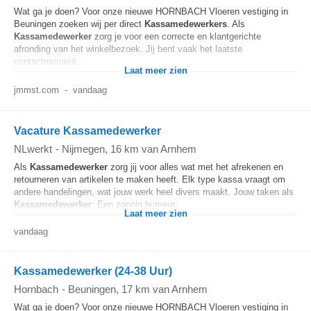
Wat ga je doen? Voor onze nieuwe HORNBACH Vloeren vestiging in
Beuningen zoeken wij per direct
Kassamedewerkers
. Als
Kassamedewerker
zorg je voor een correcte en klantgerichte
afronding van het winkelbezoek. Jij bent vaak het laatste
contactmoment...
Laat meer zien
jmmst.com
-
vandaag
Vacature Kassamedewerker
NLwerkt
-
Nijmegen
, 16 km van Arnhem
Als
Kassamedewerker
zorg jij voor alles wat met het afrekenen en
retourneren van artikelen te maken heeft. Elk type kassa vraagt om
andere handelingen, wat jouw werk heel divers maakt. Jouw taken als
Kassamedewerker
: Een zonnig humeur...
Laat meer zien
vandaag
Kassamedewerker (24-38 Uur)
Hornbach
-
Beuningen
, 17 km van Arnhem
Wat ga je doen? Voor onze nieuwe HORNBACH Vloeren vestiging in