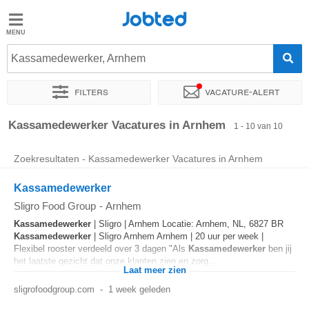
Jobted
Jobted
Vacatures
Kassamedewerker, Arnhem
Filters
Vacature-alert
Salarissen
Sorteer op
Exacte locatie
Bedrijf
Soort dienstverband
Kassamedewerker Vacatures in Arnhem
1 - 10 van 10
Zoekresultaten - Kassamedewerker Vacatures in Arnhem
Kassamedewerker
Sligro Food Group
-
Arnhem
Kassamedewerker
| Sligro | Arnhem Locatie: Arnhem, NL, 6827 BR
Kassamedewerker
| Sligro Arnhem Arnhem | 20 uur per week |
Flexibel rooster verdeeld over 3 dagen "Als
Kassamedewerker
ben jij
het laatste gezicht dat onze klanten zien en zorg...
Laat meer zien
sligrofoodgroup.com
-
1 week geleden