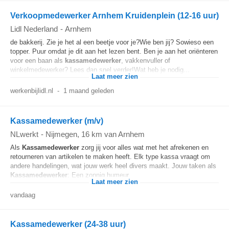
Verkoopmedewerker Arnhem Kruidenplein (12-16 uur)
Lidl Nederland
-
Arnhem
de bakkerij. Zie je het al een beetje voor je?Wie ben jij? Sowieso een
topper. Puur omdat je dit aan het lezen bent. Ben je aan het oriënteren
voor een baan als
kassamedewerker
, vakkenvuller of
winkelmedewerker? Lees dan snel verder!Wat heb je nodig...
Laat meer zien
werkenbijlidl.nl
-
1 maand geleden
Kassamedewerker (m/v)
NLwerkt
-
Nijmegen
, 16 km van Arnhem
Als
Kassamedewerker
zorg jij voor alles wat met het afrekenen en
retourneren van artikelen te maken heeft. Elk type kassa vraagt om
andere handelingen, wat jouw werk heel divers maakt. Jouw taken als
Kassamedewerker
: Een zonnig humeur...
Laat meer zien
vandaag
Kassamedewerker (24-38 uur)