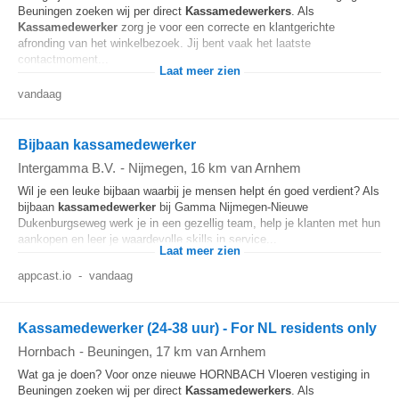
Beuningen zoeken wij per direct
Kassamedewerkers
. Als
Kassamedewerker
zorg je voor een correcte en klantgerichte
afronding van het winkelbezoek. Jij bent vaak het laatste
contactmoment...
Laat meer zien
vandaag
Bijbaan kassamedewerker
Intergamma B.V.
-
Nijmegen
, 16 km van Arnhem
Wil je een leuke bijbaan waarbij je mensen helpt én goed verdient? Als
bijbaan
kassamedewerker
bij Gamma Nijmegen-Nieuwe
Dukenburgseweg werk je in een gezellig team, help je klanten met hun
aankopen en leer je waardevolle skills in service...
Laat meer zien
appcast.io
-
vandaag
Kassamedewerker (24-38 uur) - For NL residents only
Hornbach
-
Beuningen
, 17 km van Arnhem
Wat ga je doen? Voor onze nieuwe HORNBACH Vloeren vestiging in
Beuningen zoeken wij per direct
Kassamedewerkers
. Als