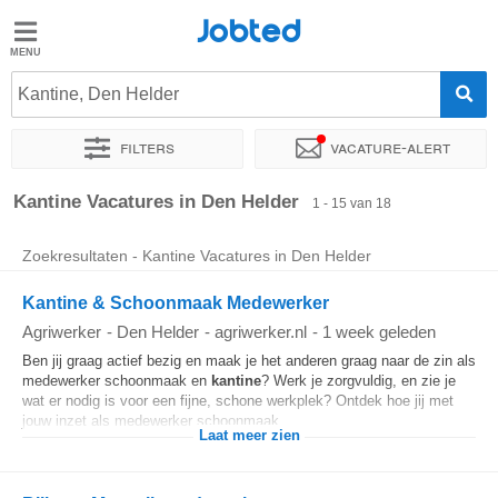
Jobted
Jobted
Vacatures
Kantine, Den Helder
Filters
Vacature-alert
Salarissen
Sorteer op
Exacte locatie
Bedrijf
Uitzendbureau
Soo
Kantine Vacatures in Den Helder
1 - 15 van 18
Zoekresultaten - Kantine Vacatures in Den Helder
Kantine & Schoonmaak Medewerker
Agriwerker
-
Den Helder
-
agriwerker.nl
-
1 week geleden
Ben jij graag actief bezig en maak je het anderen graag naar de zin als
medewerker schoonmaak en
kantine
? Werk je zorgvuldig, en zie je
wat er nodig is voor een fijne, schone werkplek? Ontdek hoe jij met
jouw inzet als medewerker schoonmaak...
Laat meer zien