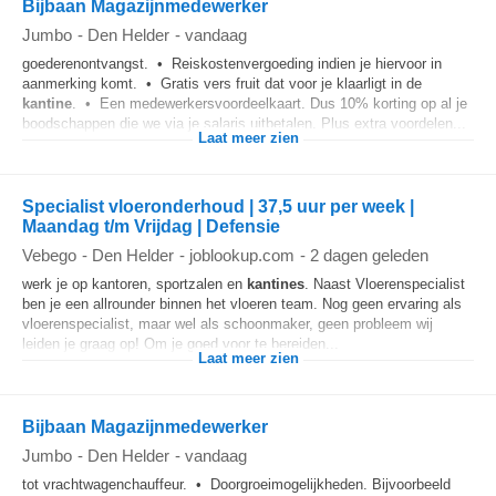
Bijbaan Magazijnmedewerker
Jumbo
-
Den Helder
-
vandaag
goederenontvangst. • Reiskostenvergoeding indien je hiervoor in
aanmerking komt. • Gratis vers fruit dat voor je klaarligt in de
kantine
. • Een medewerkersvoordeelkaart. Dus 10% korting op al je
boodschappen die we via je salaris uitbetalen. Plus extra voordelen...
Laat meer zien
Specialist vloeronderhoud | 37,5 uur per week |
Maandag t/m Vrijdag | Defensie
Vebego
-
Den Helder
-
joblookup.com
-
2 dagen geleden
werk je op kantoren, sportzalen en
kantines
. Naast Vloerenspecialist
ben je een allrounder binnen het vloeren team. Nog geen ervaring als
vloerenspecialist, maar wel als schoonmaker, geen probleem wij
leiden je graag op! Om je goed voor te bereiden...
Laat meer zien
Bijbaan Magazijnmedewerker
Jumbo
-
Den Helder
-
vandaag
tot vrachtwagenchauffeur. • Doorgroeimogelijkheden. Bijvoorbeeld