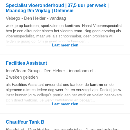
Specialist vloeronderhoud | 37,5 uur per week |
Maandag t/m Vrijdag | Defensie
Vebego
-
Den Helder
-
vandaag
werk je op kantoren, sportzalen en
kantines
. Naast Vloerenspecialist
ben je een allrounder binnen het vloeren team. Nog geen ervaring als
vloerenspecialist, maar wel als schoonmaker, geen probleem wij
leiden je graag op! Om je goed voor te bereiden...
Laat meer zien
Facilities Assistant
InnoVfoam Group
-
Den Helder
-
innovfoam.nl
-
2 weken geleden
als Facilities Assistant ervoor dat ons kantoor, de
kantine
en de
algemene ruimtes iedere dag weer fris en verzorgd zijn. Dankzij jouw
inzet kunnen jouw collega's prettig aan het werk en voelen bezoekers
zich direct welkom. Je werkt zelfstandig en bepaalt...
Laat meer zien
Chauffeur Tank B
Randstad
-
Den Helder
-
easyapply.jobs
-
1 maand geleden