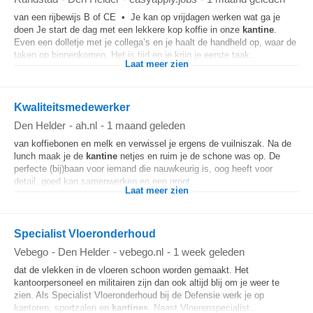
van een rijbewijs B of CE • Je kan op vrijdagen werken wat ga je
doen Je start de dag met een lekkere kop koffie in onze
kantine
.
Even een dolletje met je collega’s en je haalt de handheld op, waar de
taken op binnenkomen. Het is tijd en je krijg je eerste taak...
Laat meer zien
Kwaliteitsmedewerker
Den Helder
-
ah.nl
-
1 maand geleden
van koffiebonen en melk en verwissel je ergens de vuilniszak. Na de
lunch maak je de
kantine
netjes en ruim je de schone was op. De
perfecte (bij)baan voor iemand die nauwkeurig is, oog heeft voor
detail, goed kan samenwerken en een groot...
Laat meer zien
Specialist Vloeronderhoud
Vebego
-
Den Helder
-
vebego.nl
-
1 week geleden
dat de vlekken in de vloeren schoon worden gemaakt. Het
kantoorpersoneel en militairen zijn dan ook altijd blij om je weer te
zien. Als Specialist Vloeronderhoud bij de Defensie werk je op
kantoren, sportzalen en
kantines
. Naast Vloerenspecialist...