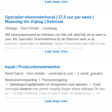
Laat meer zien
Specialist vloeronderhoud | 37,5 uur per week |
Maandag t/m Vrijdag | Defensie
Vebego
-
Den Helder
-
vandaag
Het kantoorpersoneel en militairen zijn dan ook altijd blij om je weer te
zien. Als Specialist Vloeronderhoud bij de Defensie werk je op
kantoren, sportzalen en
kantines
. Naast Vloerenspecialist ben je een
allrounder binnen het vloeren team. Nog geen ervaring...
Laat meer zien
Inpak / Productiemedewerker
WerkTalent
-
Den Helder
-
werktalent.com
-
1 week geleden
Reiskostenvergoeding • Pensioenregeling
• Opleidingsmogelijkheden en doorgroeien naar operator • Goed
verzorgde
kantine
met warme maaltijd (tegen kleine bijdrage) Dit ben
je • Je hebt minimaal vmbo of mbo 2 werk- en denkniveau • Je
werkt netjes en let goed op details...
Laat meer zien