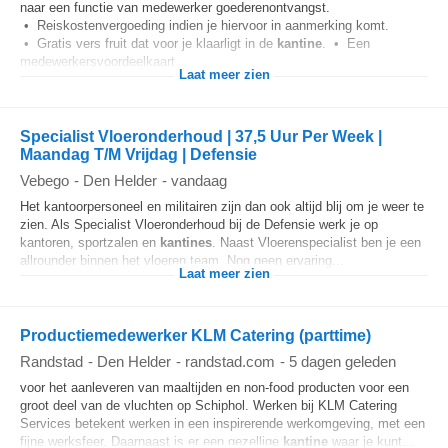
naar een functie van medewerker goederenontvangst.
• Reiskostenvergoeding indien je hiervoor in aanmerking komt.
• Gratis vers fruit dat voor je klaarligt in de
kantine
. • Een
medewerkersvoordeelkaart...
Laat meer zien
Specialist Vloeronderhoud | 37,5 Uur Per Week |
Maandag T/M Vrijdag | Defensie
Vebego
-
Den Helder
-
vandaag
Het kantoorpersoneel en militairen zijn dan ook altijd blij om je weer te
zien. Als Specialist Vloeronderhoud bij de Defensie werk je op
kantoren, sportzalen en
kantines
. Naast Vloerenspecialist ben je een
allrounder binnen het vloeren team. Nog geen ervaring...
Laat meer zien
Productiemedewerker KLM Catering (parttime)
Randstad
-
Den Helder
-
randstad.com
-
5 dagen geleden
voor het aanleveren van maaltijden en non-food producten voor een
groot deel van de vluchten op Schiphol. Werken bij KLM Catering
Services betekent werken in een inspirerende werkomgeving, met een
fijne werksfeer. Daarnaast is er een gezellige
kantine
waar je kunt...