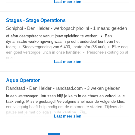
Laat meer zien
Stages - Stage Operations
Schiphol
-
Den Helder
-
werkopschiphol.nl
-
1 maand geleden
of afstudeeropdracht vanuit jouw opleiding te werken; • Een
dynamische werkomgeving waarin je echt onderdeel bent van het
team; • Stagevergoeding van € 400,- bruto p/m (38 uur); • Elke dag
een goed verzorgde lunch in onze
kantine
; • Personeelskorting op al
onze...
Laat meer zien
Aqua Operator
Randstad
-
Den Helder
-
randstad.com
-
3 weken geleden
in een waterwagen. Intussen blijf je kalm in de chaos en voltooi je je
taak veilig. Missie geslaagd! Vervolgens snel naar de volgende klus:
een vliegtuig heeft hulp nodig om de motoren te starten. Tijdens de
pauze eet je met collega's in de
kantine
. Zin...
Laat meer zien