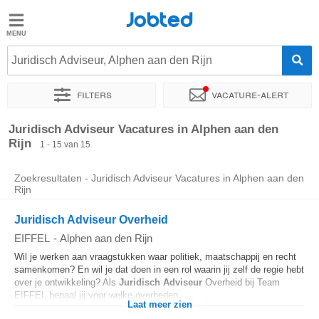
Jobted
Jobted
Vacatures
Juridisch Adviseur, Alphen aan den Rijn
Filters
Vacature-alert
Salarissen
Sorteer op
Exacte locatie
Bedrijf
Soort dienstverband
Juridisch Adviseur Vacatures in Alphen aan den
Rijn
1 - 15 van 15
Zoekresultaten - Juridisch Adviseur Vacatures in Alphen aan den
Rijn
Juridisch Adviseur Overheid
EIFFEL
-
Alphen aan den Rijn
Wil je werken aan vraagstukken waar politiek, maatschappij en recht
samenkomen? En wil je dat doen in een rol waarin jij zelf de regie hebt
over je ontwikkeling? Als
Juridisch
Adviseur
Overheid bij Team
EIFFEL bepaal jij voor welke overheden...
Laat meer zien