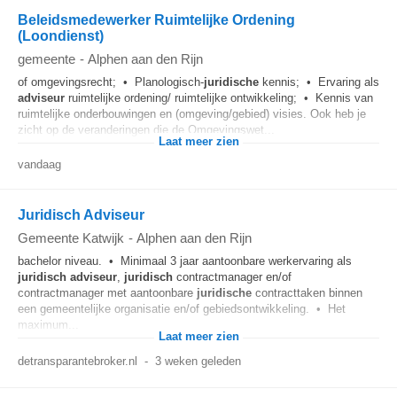
Beleidsmedewerker Ruimtelijke Ordening
(Loondienst)
gemeente
-
Alphen aan den Rijn
of omgevingsrecht; • Planologisch-
juridische
kennis; • Ervaring als
adviseur
ruimtelijke ordening/ ruimtelijke ontwikkeling; • Kennis van
ruimtelijke onderbouwingen en (omgeving/gebied) visies. Ook heb je
zicht op de veranderingen die de Omgevingswet...
Laat meer zien
vandaag
Juridisch Adviseur
Gemeente Katwijk
-
Alphen aan den Rijn
bachelor niveau. • Minimaal 3 jaar aantoonbare werkervaring als
juridisch
adviseur
,
juridisch
contractmanager en/of
contractmanager met aantoonbare
juridische
contracttaken binnen
een gemeentelijke organisatie en/of gebiedsontwikkeling. • Het
maximum...
Laat meer zien
detransparantebroker.nl
-
3 weken geleden