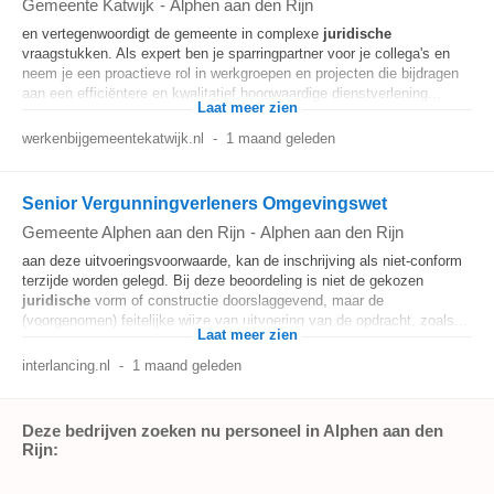
Gemeente Katwijk
-
Alphen aan den Rijn
en vertegenwoordigt de gemeente in complexe
juridische
vraagstukken. Als expert ben je sparringpartner voor je collega's en
neem je een proactieve rol in werkgroepen en projecten die bijdragen
aan een efficiëntere en kwalitatief hoogwaardige dienstverlening...
Laat meer zien
werkenbijgemeentekatwijk.nl
-
1 maand geleden
Senior Vergunningverleners Omgevingswet
Gemeente Alphen aan den Rijn
-
Alphen aan den Rijn
aan deze uitvoeringsvoorwaarde, kan de inschrijving als niet‑conform
terzijde worden gelegd. Bij deze beoordeling is niet de gekozen
juridische
vorm of constructie doorslaggevend, maar de
(voorgenomen) feitelijke wijze van uitvoering van de opdracht, zoals...
Laat meer zien
interlancing.nl
-
1 maand geleden
Deze bedrijven zoeken nu personeel in Alphen aan den
Rijn: