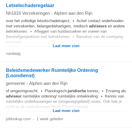
Letselschaderegelaar
Nh1816 Verzekeringen
-
Alphen aan den Rijn
over het volledige letselschadetraject; • Actief contact onderhouden
met verzekerden, belangenbehartigers, medisch
adviseurs
en andere
betrokkenen; • Afleggen van huisbezoeken en voeren van
(herstel)gesprekken met betrokkenen; • Bewaken van de voortgang,
termijnen...
Laat meer zien
vandaag
Beleidsmedewerker Ruimtelijke Ordening
(Loondienst)
gemeente
-
Alphen aan den Rijn
of omgevingsrecht; • Planologisch-
juridische
kennis; • Ervaring als
adviseur
ruimtelijke ordening/ ruimtelijke ontwikkeling; • Kennis van
ruimtelijke onderbouwingen en (omgeving/gebied) visies. Ook heb je
zicht op de veranderingen die de Omgevingswet...
Laat meer zien
joblookup.com
-
1 week geleden