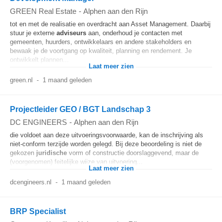
GREEN Real Estate
-
Alphen aan den Rijn
tot en met de realisatie en overdracht aan Asset Management. Daarbij
stuur je externe
adviseurs
aan, onderhoud je contacten met
gemeenten, huurders, ontwikkelaars en andere stakeholders en
bewaak je de voortgang op kwaliteit, planning en rendement. Je
ontwikkelt plannen...
Laat meer zien
green.nl
-
1 maand geleden
Projectleider GEO / BGT Landschap 3
DC ENGINEERS
-
Alphen aan den Rijn
die voldoet aan deze uitvoeringsvoorwaarde, kan de inschrijving als
niet‐conform terzijde worden gelegd. Bij deze beoordeling is niet de
gekozen
juridische
vorm of constructie doorslaggevend, maar de
(voorgenomen) feitelijke wijze van uitvoering...
Laat meer zien
dcengineers.nl
-
1 maand geleden
BRP Specialist