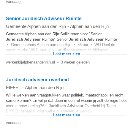
vandaag
Senior Juridisch Adviseur Ruimte
Gemeente Alphen aan den Rijn
-
Alphen aan den Rijn
Gemeente Alphen aan den Rijn Solliciteren voor "Senior
Juridisch
Adviseur
Ruimte" Senior
Juridisch
Adviseur
Ruimte
• Gemeentehuis Alphen aan den Rijn • 36 uur • WO Deel de
vacature via: Wil jij met jouw
juridische
expertise bijdragen...
Laat meer zien
werkenbijalphenaandenrijn.nl
-
3 weken geleden
Juridisch adviseur overheid
EIFFEL
-
Alphen aan den Rijn
Wil je werken aan vraagstukken waar politiek, maatschappij en recht
samenkomen? En wil je dat doen in een rol waarin jij zelf de regie hebt
over je ontwikkeling?Als
Juridisch
Adviseur
Overheid bij Team
EIFFEL bepaal jij voor welke overheden je werkt...
Laat meer zien
vandaag