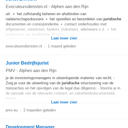
Executeursdiensten.nl
-
Alphen aan den Rijn
uit: • het zelfstandig beheren en afwikkelen van
nalatenschapsdossiers • het opstellen en beoordelen van
juridische
documenten en correspondentie • contact onderhouden met
erfgenamen, notarissen, banken, makelaars,
adviseurs
e.d. • het
analyseren van
juridische
, financi...
Laat meer zien
executeursdiensten.nl
-
1 maand geleden
Junior Bedrijfsjurist
PMV
-
Alphen aan den Rijn
je de investeringsmanagers in uiteenlopende materies van recht; -
Zorg je voor de uitwerking van de
juridische
structurering van de
transacties en het opvolgen van de legal due diligence; - Voorzie je in
de opmaak van de relevante contract- en zekerheidsdocumentatie
tijdens...
Laat meer zien
pmv.eu
-
2 maanden geleden
Development Manager