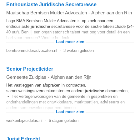
Enthousiaste Juridische Secretaresse
Maatschap Berntsen Mulder Advocaten
-
Alphen aan den Rijn
Logo BMA Berntsen Mulder Advocaten is op zoek naar een
enthousiaste
juridische
secretaresse voor de sectie letselschade (24-
40 uur). Ben jij een organisatorisch talent met oog voor detail én een
hart voor mensen? Vind je het leuk...
Laat meer zien
berntsenmulderadvocaten.nl
-
3 weken geleden
Senior Projectleider
Gemeente Zuidplas
-
Alphen aan den Rijn
Het vastleggen van afspraken in contracten,
samenwerkingsovereenkomsten en andere
juridische
documenten;
• Het vertegenwoordigen van de gemeente in gesprekken en
onderhandelingen met ontwikkelaars, marktpartijen,
adviseurs
en
andere samenwerkingspartners binnen...
Laat meer zien
werkenbijzuidplas.nl
-
6 dagen geleden
Jurist Erfrecht