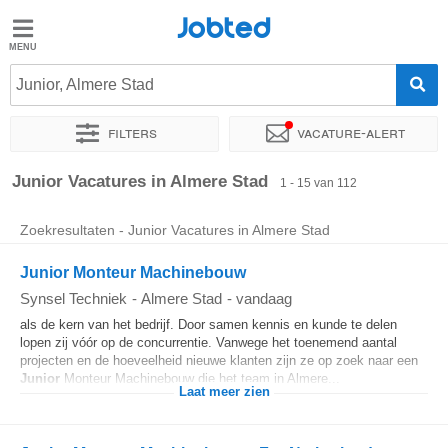
Jobted
Jobted
Vacatures
Junior, Almere Stad
Filters
Vacature-alert
Salarissen
Sorteer op
Exacte locatie
Bedrijf
Uitzendbureau
Soo
Junior Vacatures in Almere Stad
1 - 15 van 112
Zoekresultaten - Junior Vacatures in Almere Stad
Junior Monteur Machinebouw
Synsel Techniek
-
Almere Stad
-
vandaag
als de kern van het bedrijf. Door samen kennis en kunde te delen
lopen zij vóór op de concurrentie. Vanwege het toenemend aantal
projecten en de hoeveelheid nieuwe klanten zijn ze op zoek naar een
Junior
Monteur Machinebouw die het team in Almere...
Laat meer zien