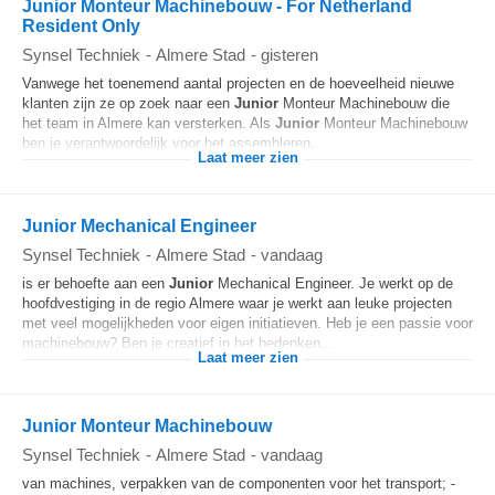
Junior Monteur Machinebouw - For Netherland
Resident Only
Synsel Techniek
-
Almere Stad
-
gisteren
Vanwege het toenemend aantal projecten en de hoeveelheid nieuwe
klanten zijn ze op zoek naar een
Junior
Monteur Machinebouw die
het team in Almere kan versterken. Als
Junior
Monteur Machinebouw
ben je verantwoordelijk voor het assembleren...
Laat meer zien
Junior Mechanical Engineer
Synsel Techniek
-
Almere Stad
-
vandaag
is er behoefte aan een
Junior
Mechanical Engineer. Je werkt op de
hoofdvestiging in de regio Almere waar je werkt aan leuke projecten
met veel mogelijkheden voor eigen initiatieven. Heb je een passie voor
machinebouw? Ben je creatief in het bedenken...
Laat meer zien
Junior Monteur Machinebouw
Synsel Techniek
-
Almere Stad
-
vandaag
van machines, verpakken van de componenten voor het transport; -