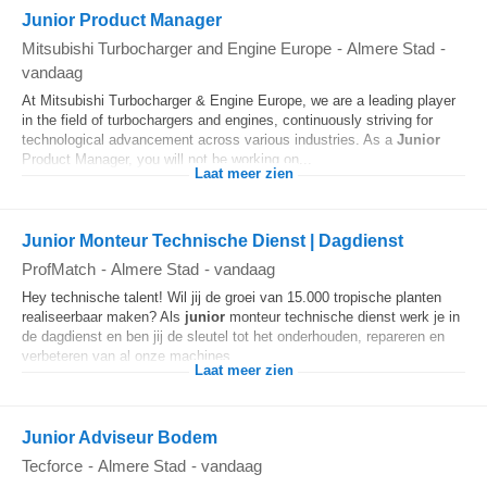
Junior Product Manager
Mitsubishi Turbocharger and Engine Europe
-
Almere Stad
-
vandaag
At Mitsubishi Turbocharger & Engine Europe, we are a leading player
in the field of turbochargers and engines, continuously striving for
technological advancement across various industries. As a
Junior
Product Manager, you will not be working on...
Laat meer zien
Junior Monteur Technische Dienst | Dagdienst
ProfMatch
-
Almere Stad
-
vandaag
Hey technische talent! Wil jij de groei van 15.000 tropische planten
realiseerbaar maken? Als
junior
monteur technische dienst werk je in
de dagdienst en ben jij de sleutel tot het onderhouden, repareren en
verbeteren van al onze machines...
Laat meer zien
Junior Adviseur Bodem
Tecforce
-
Almere Stad
-
vandaag