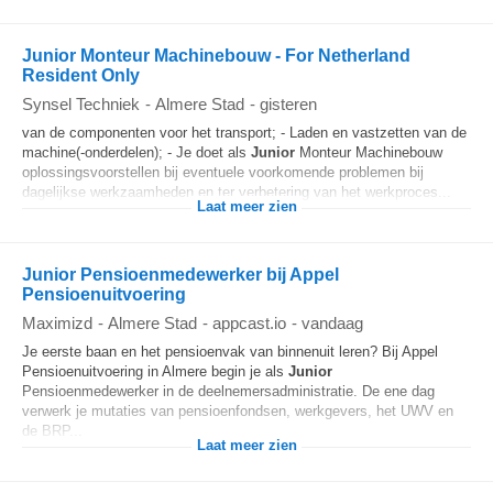
Junior Monteur Machinebouw - For Netherland
Resident Only
Synsel Techniek
-
Almere Stad
-
gisteren
van de componenten voor het transport; - Laden en vastzetten van de
machine(-onderdelen); - Je doet als
Junior
Monteur Machinebouw
oplossingsvoorstellen bij eventuele voorkomende problemen bij
dagelijkse werkzaamheden en ter verbetering van het werkproces...
Laat meer zien
Junior Pensioenmedewerker bij Appel
Pensioenuitvoering
Maximizd
-
Almere Stad
-
appcast.io
-
vandaag
Je eerste baan en het pensioenvak van binnenuit leren? Bij Appel
Pensioenuitvoering in Almere begin je als
Junior
Pensioenmedewerker in de deelnemersadministratie. De ene dag
verwerk je mutaties van pensioenfondsen, werkgevers, het UWV en
de BRP...
Laat meer zien