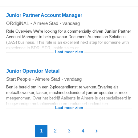
Junior Partner Account Manager
ORdigiNAL
-
Almere Stad
-
vandaag
Role Overview We're looking for a commercially driven
Junior
Partner
Account Manager to help grow our Document Automation Solutions
(DAS) business. This role is an excellent next step for someone with
experience in BDR, SDR, inside sales or...
Laat meer zien
Junior Operator Metaal
Start People
-
Almere Stad
-
vandaag
Ben je bereid om in een 2-ploegendienst te werken.Ervaring als
metaalbewerker, lasser, machinebediende of
junior
operator is mooi
meegenomen. Over het bedrijf Aalberts in Almere is gespecialiseerd in
hoogwaardige metaalbewerking en produceert onderdelen...
Laat meer zien
1
2
3
4