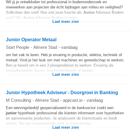
Wil jij je ontwikkelen tot professional in bodemonderzoek en
meewerken aan projecten die écht bijdragen aan milieu en veiligheid?
Solliciteer dan snel! Hoe ziet jouw functie als
Junior
Adviseur Bodem
eruit? Als
Junior
Adviseur Bodem in regio...
Laat meer zien
Junior Operator Metaal
Start People
-
Almere Stad
-
vandaag
om het vak te leren. Heb je ervaring in productie, elektra, techniek of
metaal; Vind je het leuk om met machines en gereedschap te werken;
Ben je bereid om in een 2-ploegendienst te werken. Ervaring als
metaalbewerker, lasser, machinebediende of
junior
...
Laat meer zien
Junior Hypotheek Adviseur - Doorgroei in Banking
M Consulting
-
Almere Stad
-
appcast.io
-
vandaag
Een wervingsbedrijf gespecialiseerd in de banksector zoekt een
junior
hypotheek professional die klanten informeert over hypotheken
en aanverwante producten. Je analyseert de klantsituatie en biedt
advies. Na een inwerkperiode werk je projectmatig...
Laat meer zien