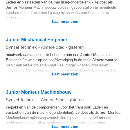
Laden en vastzetten van de machine(-onderdelen); - Je doet als
Junior
Monteur Machinebouw oplossingsvoorstellen bij eventuele
voorkomende problemen bij dagelijkse werkzaamheden en ter
verbetering...
Laat meer zien
Junior Mechanical Engineer
Synsel Techniek
-
Almere Stad
-
gisteren
maatwerk aanvragen is er behoefte aan een
Junior
Mechanical
Engineer. Je werkt op de hoofdvestiging in de regio Almere waar je
werkt aan leuke projecten met veel mogelijkheden voor eigen
initiatieven. Heb je een passie voor machinebouw? Ben je creatief...
Laat meer zien
Junior Monteur Machinebouw
Synsel Techniek
-
Almere Stad
-
gisteren
verpakken van de componenten voor het transport; Laden en
vastzetten van de machine(-onderdelen); Je doet als
Junior
Monteur
Machinebouw oplossingsvoorstellen bij eventuele voorkomende
problemen bij dagelijkse werkzaamheden en ter verbetering...
Laat meer zien