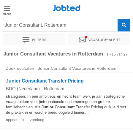
Jobted
Jobted
Vacatures
Junior Consultant, Rotterdam
Filters
Vacature-alert
Salarissen
Sorteer op
Exacte locatie
Bedrijf
Uitzendbureau
Soo
Junior Consultant Vacatures in Rotterdam
1 - 15 van 27
Zoekresultaten - Junior Consultant Vacatures in Rotterdam
Junior Consultant Transfer Pricing
BDO (Nederland)
-
Rotterdam
strategieën. In een ambitieus en hecht team werk je aan strategische
vraagstukken voor (inter)nationale ondernemingen en grotere
familiebedrijven. Als
Junior
Consultant
Transfer Pricing duik je direct
de praktijk in en word je breed opgeleid binnen...
appcast.io
-
vandaag