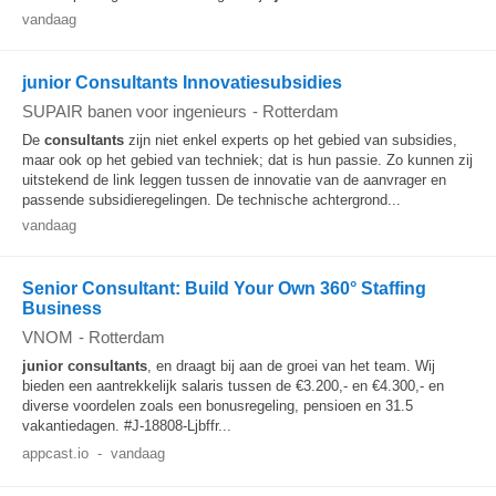
vandaag
junior Consultants Innovatiesubsidies
SUPAIR banen voor ingenieurs
-
Rotterdam
De
consultants
zijn niet enkel experts op het gebied van subsidies,
maar ook op het gebied van techniek; dat is hun passie. Zo kunnen zij
uitstekend de link leggen tussen de innovatie van de aanvrager en
passende subsidieregelingen. De technische achtergrond...
vandaag
Senior Consultant: Build Your Own 360° Staffing
Business
VNOM
-
Rotterdam
junior
consultants
, en draagt bij aan de groei van het team. Wij
bieden een aantrekkelijk salaris tussen de €3.200,- en €4.300,- en
diverse voordelen zoals een bonusregeling, pensioen en 31.5
vakantiedagen. #J-18808-Ljbffr...
appcast.io
-
vandaag