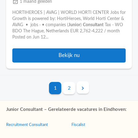
event_available
1 maand geleden
HORTIHEROES | AVAG | WORLD HORTI CENTER Jobs for
Growth is powered by: HortiHeroes, World Horti Center &
AVAG • jobs · • companies (
Junior
)
Consultant
Tax - WO
BDO The Hague, Netherlands EUR 2,762-4,222 / month
Posted on Jun 12...
Bekijk nu
1
2
Junior Consultant – Gerelateerde vacatures in Eindhoven:
Recruitment Consultant
Fiscalist