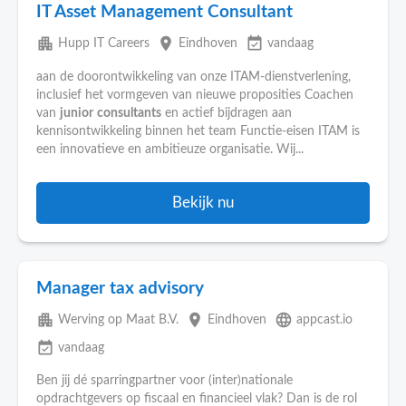
IT Asset Management Consultant
apartment
place
event_available
Hupp IT Careers
Eindhoven
vandaag
aan de doorontwikkeling van onze ITAM-dienstverlening,
inclusief het vormgeven van nieuwe proposities Coachen
van
junior
consultants
en actief bijdragen aan
kennisontwikkeling binnen het team Functie-eisen ITAM is
een innovatieve en ambitieuze organisatie. Wij...
Bekijk nu
Manager tax advisory
apartment
place
language
Werving op Maat B.V.
Eindhoven
appcast.io
event_available
vandaag
Ben jij dé sparringpartner voor (inter)nationale
opdrachtgevers op fiscaal en financieel vlak? Dan is de rol