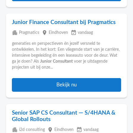
Junior Finance Consultant bij Pragmatics
apartment
place
event_available
Pragmatics
Eindhoven
vandaag
generaties en perspectieven én jezelf versneld te
ontwikkelen. In het kort: Een vliegende start van je carrière,
intensieve begeleiding én een leaseauto voor de deur. Wat
ga je doen? Als
Junior
Consultant
voer je uitdagende
projecten uit bij onze...
Bekijk nu
Senior SAP CS Consultant — S/4HANA &
Global Rollouts
apartment
place
event_available
i2d consulting
Eindhoven
vandaag