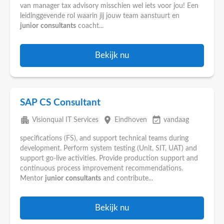
van manager tax advisory misschien wel iets voor jou! Een
leidinggevende rol waarin jij jouw team aanstuurt en
junior
consultants
coacht...
Bekijk nu
SAP CS Consultant
apartment
place
event_available
Visionqual IT Services
Eindhoven
vandaag
specifications (FS), and support technical teams during
development. Perform system testing (Unit, SIT, UAT) and
support go-live activities. Provide production support and
continuous process improvement recommendations.
Mentor
junior
consultants
and contribute...
Bekijk nu