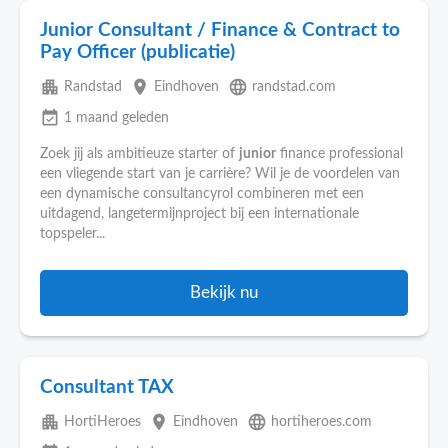
Junior Consultant / Finance & Contract to
Pay Officer (publicatie)
apartment
place
language
Randstad
Eindhoven
randstad.com
event_available
1 maand geleden
Zoek jij als ambitieuze starter of
junior
finance professional
een vliegende start van je carrière? Wil je de voordelen van
een dynamische consultancyrol combineren met een
uitdagend, langetermijnproject bij een internationale
topspeler...
Bekijk nu
Consultant TAX
apartment
place
language
HortiHeroes
Eindhoven
hortiheroes.com