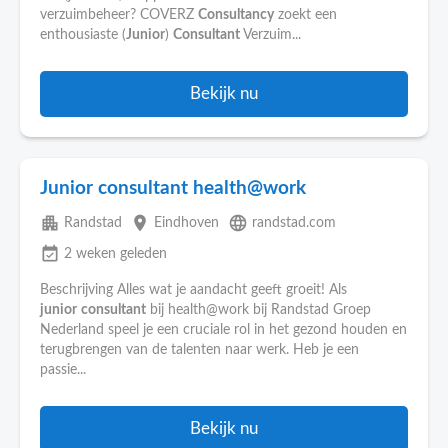
verzuimbeheer? COVERZ
Consultancy
zoekt een
enthousiaste (
Junior
)
Consultant
Verzuim...
Bekijk nu
Junior consultant health@work
apartment
place
language
Randstad
Eindhoven
randstad.com
event_available
2 weken geleden
Beschrijving Alles wat je aandacht geeft groeit! Als
junior
consultant
bij health@work bij Randstad Groep
Nederland speel je een cruciale rol in het gezond houden en
terugbrengen van de talenten naar werk. Heb je een
passie...
Bekijk nu