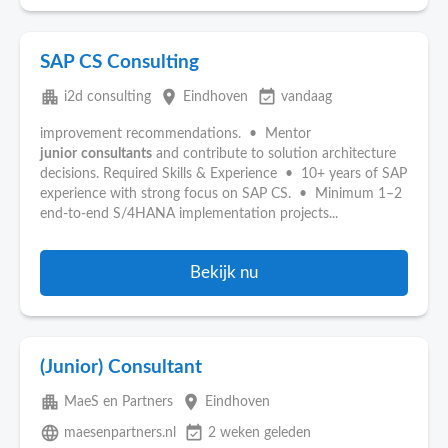
SAP CS Consulting
apartment
place
event_available
i2d consulting
Eindhoven
vandaag
improvement recommendations. • Mentor
junior
consultants
and contribute to solution architecture
decisions. Required Skills & Experience • 10+ years of SAP
experience with strong focus on SAP CS. • Minimum 1–2
end-to-end S/4HANA implementation projects...
Bekijk nu
(Junior) Consultant
apartment
place
MaeS en Partners
Eindhoven
language
event_available
maesenpartners.nl
2 weken geleden