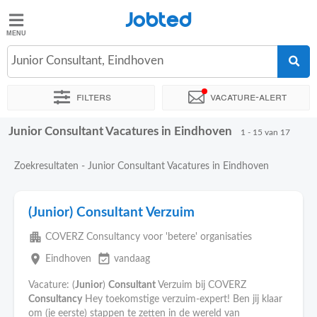
Jobted
Jobted
Vacatures
Junior Consultant, Eindhoven
Filters
Vacature-alert
Salarissen
Junior Consultant Vacatures in Eindhoven
Sorteer op
Exacte locatie
Uitzendbureau
Soort dienstverb
1 - 15 van 17
Zoekresultaten - Junior Consultant Vacatures in Eindhoven
(Junior) Consultant Verzuim
apartment
COVERZ Consultancy voor 'betere' organisaties
place
event_available
Eindhoven
vandaag
Vacature: (
Junior
)
Consultant
Verzuim bij COVERZ
Consultancy
Hey toekomstige verzuim-expert! Ben jij klaar
om (je eerste) stappen te zetten in de wereld van