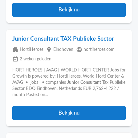
Bekijk nu
Junior Consultant TAX Publieke Sector
apartment
place
language
HortiHeroes
Eindhoven
hortiheroes.com
event_available
2 weken geleden
HORTIHEROES | AVAG | WORLD HORTI CENTER Jobs for
Growth is powered by: HortiHeroes, World Horti Center &
AVAG • jobs · • companies
Junior
Consultant
Tax Publieke
Sector BDO Eindhoven, Netherlands EUR 2,762-4,222 /
month Posted on...
Bekijk nu