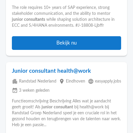
The role requires 10+ years of SAP experience, strong
stakeholder communication, and the ability to mentor
junior
consultants
while shaping solution architecture in
ECC and S/4HANA environments. #J-18808-Ljbffr
Bekijk nu
Junior consultant health@work
apartment
place
language
Randstad Nederland
Eindhoven
easyapply.jobs
event_available
3 weken geleden
Functieomschrijving Beschrijving Alles wat je aandacht
geeft groeit! Als
junior
consultant
bij health@work bij
Randstad Groep Nederland speel je een cruciale rol in het
gezond houden en terugbrengen van de talenten naar werk.
Heb je een passie...