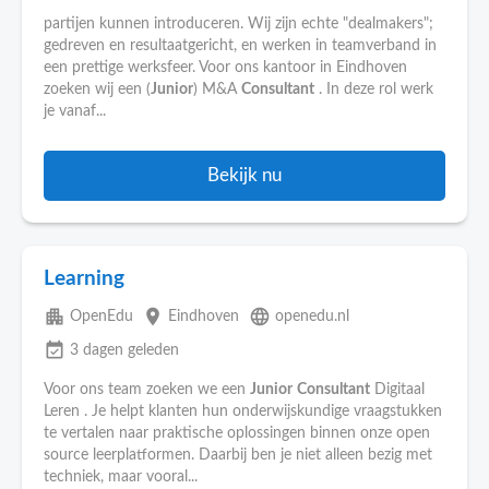
partijen kunnen introduceren. Wij zijn echte "dealmakers";
gedreven en resultaatgericht, en werken in teamverband in
een prettige werksfeer. Voor ons kantoor in Eindhoven
zoeken wij een (
Junior
) M&A
Consultant
. In deze rol werk
je vanaf...
Bekijk nu
Learning
apartment
place
language
OpenEdu
Eindhoven
openedu.nl
event_available
3 dagen geleden
Voor ons team zoeken we een
Junior
Consultant
Digitaal
Leren . Je helpt klanten hun onderwijskundige vraagstukken
te vertalen naar praktische oplossingen binnen onze open
source leerplatformen. Daarbij ben je niet alleen bezig met
techniek, maar vooral...