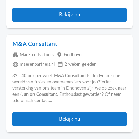
Bekijk nu
M&A Consultant
apartment
place
MaeS en Partners
Eindhoven
language
event_available
maesenpartners.nl
2 weken geleden
32 - 40 uur per week M&A
Consultant
Is de dynamische
wereld van fusies en overnames iets voor jou?TerTer
versterking van ons team in Eindhoven zijn we op zoek naar
een (
Junior
)
Consultant
. Enthousiast geworden? Of neem
telefonisch contact...
Bekijk nu