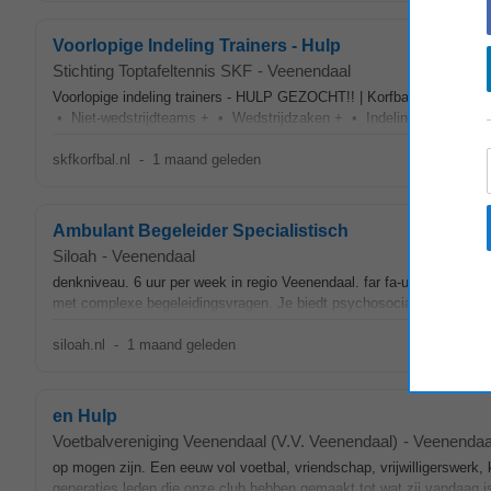
Voorlopige Indeling Trainers - Hulp
Stichting Toptafeltennis SKF
-
Veenendaal
Voorlopige indeling trainers - HULP GEZOCHT!! | Korfbalvereniging
• Niet-wedstrijdteams + • Wedstrijdzaken + • Indelingen + • Train
skfkorfbal.nl
-
1 maand geleden
Ambulant Begeleider Specialistisch
Siloah
-
Veenendaal
denkniveau. 6 uur per week in regio Veenendaal. far fa-user-nurse Wat
met complexe begeleidingsvragen. Je biedt psychosociale ondersteun
siloah.nl
-
1 maand geleden
en Hulp
Voetbalvereniging Veenendaal (V.V. Veenendaal)
-
Veenendaa
op mogen zijn. Een eeuw vol voetbal, vriendschap, vrijwilligerswer
generaties leden die onze club hebben gemaakt tot wat zij vandaag is.