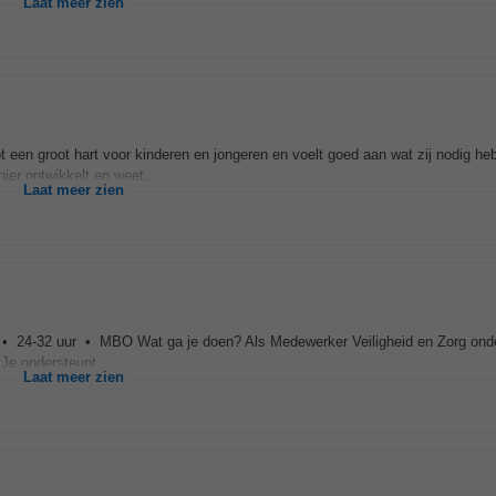
Laat meer zien
 een groot hart voor kinderen en jongeren en voelt goed aan wat zij nodig he
nier ontwikkelt en weet...
Laat meer zien
• 24-32 uur • MBO Wat ga je doen? Als Medewerker Veiligheid en Zorg onde
Je ondersteunt...
Laat meer zien