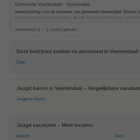
Gemeente Veenendaal
-
Veenendaal
ondersteuning voor de inwoners van gemeente Veenendaal. Binnen di
leerlingenvervoer en backoffice
Jeugd
. Een betrokken team met har
veenendaal.nl
-
1 maand geleden
Deze bedrijven zoeken nu personeel in Veenendaal:
Daan
Jeugd banen in Veenendaal – Vergelijkbare vacatur
Jeugd en Gezin
Jeugd vacatures – Meer locaties:
Utrecht
Zeist