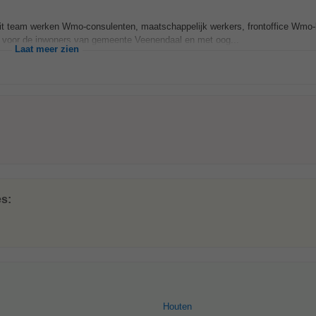
t team werken Wmo-consulenten, maatschappelijk werkers, frontoffice Wmo-
t voor de inwoners van gemeente Veenendaal en met oog...
Laat meer zien
es:
Houten