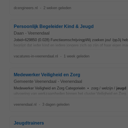
dcengineers.nl
-
2 weken geleden
Persoonlijk Begeleider Kind & Jeugd
Daan
-
Veenendaal
Jobid=629850 (0.028) FunctieomschrijvingpWij zoeken jou! /ppJij hebt
begrijpt dat ieder kind en iedere jongere zich op zijn of haar eigen ma
vacatures-in-veenendaal.nl
-
1 week geleden
Medewerker Veiligheid en Zorg
Gemeente Veenendaal
-
Veenendaal
Medewerker Veiligheid en Zorg Categorieën • zorg / welzijn /
jeugd
uitvoering van werkzaamheden binnen het cluster Veiligheid en Zorg. 
veenendaal.nl
-
3 dagen geleden
Jeugdtrainers