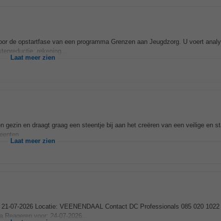
or de opstartfase van een programma Grenzen aan Jeugdzorg. U voert analy
stenreductie, rekening...
Laat meer zien
n gezin en draagt graag een steentje bij aan het creëren van een veilige en st
eenten...
Laat meer zien
 21-07-2026 Locatie: VEENENDAAL Contact DC Professionals 085 020 1022 
 Reageren voor: 24-07-2026...