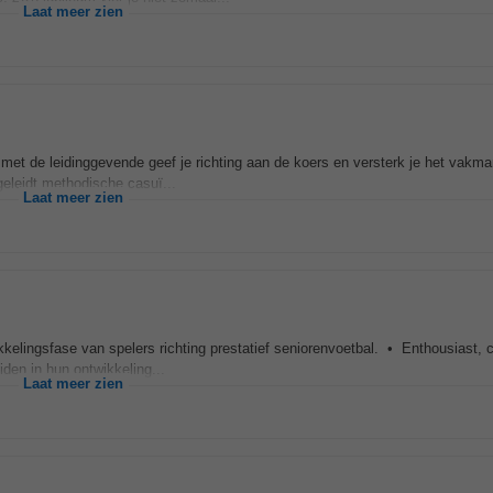
Laat meer zien
met de leidinggevende geef je richting aan de koers en versterk je het vakm
geleidt methodische casuï...
Laat meer zien
wikkelingsfase van spelers richting prestatief seniorenvoetbal. • Enthousiast,
den in hun ontwikkeling...
Laat meer zien