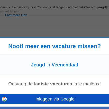
ners • De club 21 juni 2026 Loop jij al langer rond met het idee om (
jeugd
)t
rs wil helpen...
Laat meer zien
Nooit meer een vacature missen?
bent verantwoordelijk voor een zorgvuldige en volledige dossiervoering. Daarn
ns-)systeem en zorg je voor afstemming...
Laat meer zien
Jeugd
in
Veenendaal
Ontvang de
laatste vacatures
in je mailbox!
e • Beleidsplan
Jeugd
• DFDS - N.E.C. Voetbalacademie en VRC • - Prak
ns...
Laat meer zien
Inloggen via Google