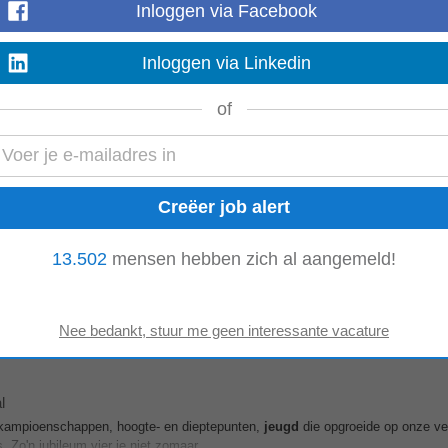
Inloggen via Facebook
Inloggen via Linkedin
 SKF • - - Veilig sporten + • Organisatie + • Teams •
Jeugd
Oranje •
Jeu
of
ingstijden...
Laat meer zien
13.502
mensen hebben zich al aangemeld!
 ga je doen? Als begeleider specialistisch werk je met cliënten (
jeugd
en vo
ing en praktische begeleiding...
Laat meer zien
l
k, kampioenschappen, hoogte- en dieptepunten,
jeugd
die opgroeide op onze ve
 Zo'n jubileum vier je niet zomaar...