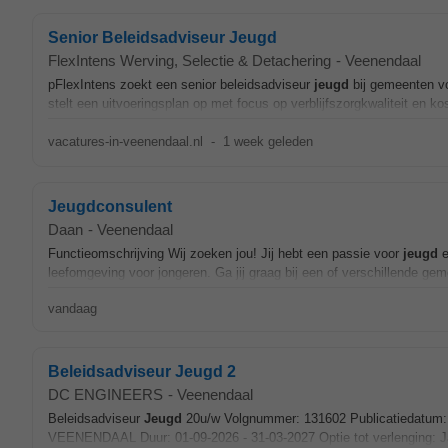
Senior Beleidsadviseur Jeugd
FlexIntens Werving, Selectie & Detachering
-
Veenendaal
pFlexIntens zoekt een senior beleidsadviseur
jeugd
bij gemeenten vo
stelt een uitvoeringsplan op met focus op verblijfszorgkwaliteit en ko
vacatures-in-veenendaal.nl
-
1 week geleden
Jeugdconsulent
Daan
-
Veenendaal
Functieomschrijving Wij zoeken jou! Jij hebt een passie voor
jeugd
e
leefomgeving voor jongeren. Ga jij graag bij een of verschillende gem
vandaag
Beleidsadviseur Jeugd 2
DC ENGINEERS
-
Veenendaal
Beleidsadviseur
Jeugd
20u/w Volgnummer: 131602 Publicatiedatum:
VEENENDAAL Duur: 01-09-2026 - 31-03-2027 Optie tot verlenging: Ja