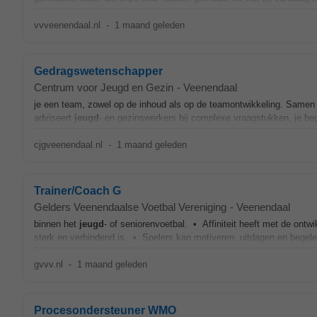
vvveenendaal.nl
-
1 maand geleden
Gedragswetenschapper
Centrum voor Jeugd en Gezin
-
Veenendaal
je een team, zowel op de inhoud als op de teamontwikkeling. Samen 
adviseert
jeugd
- en gezinswerkers bij complexe vraagstukken, je be
cjgveenendaal.nl
-
1 maand geleden
Trainer/Coach G
Gelders Veenendaalse Voetbal Vereniging
-
Veenendaal
binnen het
jeugd
- of seniorenvoetbal. • Affiniteit heeft met de ont
sterk en verbindend is. • Spelers kan motiveren, uitdagen en begelei
gvvv.nl
-
1 maand geleden
Procesondersteuner WMO