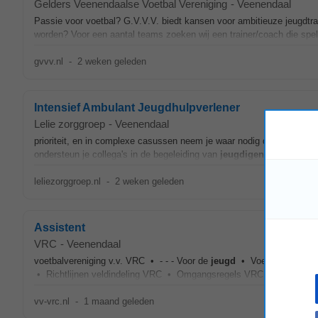
Gelders Veenendaalse Voetbal Vereniging
-
Veenendaal
Passie voor voetbal? G.V.V.V. biedt kansen voor ambitieuze jeugdtrai
worden? Voor een aantal teams zoeken wij een trainer/coach die spele
gvvv.nl
-
2 weken geleden
Intensief Ambulant Jeugdhulpverlener
Lelie zorggroep
-
Veenendaal
prioriteit, en in complexe casussen neem je waar nodig de regie. Je 
ondersteun je collega's in de begeleiding van
jeugdigen
en het (gezi
leliezorggroep.nl
-
2 weken geleden
Assistent
VRC
-
Veenendaal
voetbalvereniging v.v. VRC • - - - Voor de
jeugd
• Voetbal Academi
• Richtlijnen veldindeling VRC • Omgangsregels VRC • Vertrouwe
vv-vrc.nl
-
1 maand geleden