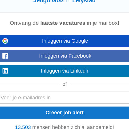
Jeugd GGZ
in
Lelystad
gespecialiseerde
GGZ
-organisatie...
Ontvang de
laatste vacatures
in je mailbox!
 opnieuw hoeven te vertellen. Wat ga je doen: • Behandelen van complexe 
Inloggen via Google
idsontwikkeling • Individuele...
Inloggen via Facebook
en Volwassenen | Amsterdam | 32-36 uur - For...
Inloggen via Linkedin
nen – Amsterdam – 32-36 uur Bouw jij mee aan hoogwaardige specialistisch
taat alles wat u moet weten...
of
etails door naar beneden te scrollen. Controleer of u over de nodige vaardigh
zoek...
13.503
mensen hebben zich al aangemeld!