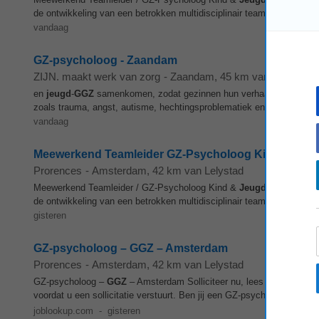
de ontwikkeling van een betrokken multidisciplinair team? Voor een 
vandaag
GZ-psycholoog - Zaandam
ZIJN. maakt werk van zorg
-
Zaandam
, 45 km van Lelystad
en
jeugd
-
GGZ
samenkomen, zodat gezinnen hun verhaal niet steeds
zoals trauma, angst, autisme, hechtingsproblematiek en persoonlijkhe
vandaag
Meewerkend Teamleider GZ-Psycholoog Kind & Jeugd 
Prorences
-
Amsterdam
, 42 km van Lelystad
Meewerkend Teamleider / GZ-Psycholoog Kind &
Jeugd
en Volwasse
de ontwikkeling van een betrokken multidisciplinair team? Hieronder s
gisteren
GZ-psycholoog – GGZ – Amsterdam
Prorences
-
Amsterdam
, 42 km van Lelystad
GZ-psycholoog –
GGZ
– Amsterdam Solliciteer nu, lees de vacatured
voordat u een sollicitatie verstuurt. Ben jij een GZ-psycholoog die op 
joblookup.com
-
gisteren