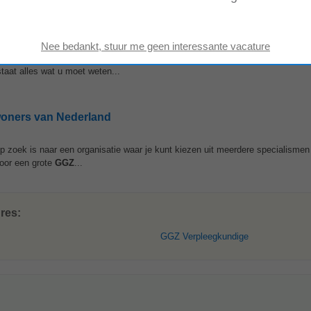
en Volwassenen | Amsterdam | 32-36 uur - Alleen...
nen – Amsterdam – 32-36 uur Bouw jij mee aan hoogwaardige specialistisch
taat alles wat u moet weten...
woners van Nederland
 zoek is naar een organisatie waar je kunt kiezen uit meerdere specialismen
Voor een grote
GGZ
...
res:
GGZ Verpleegkundige