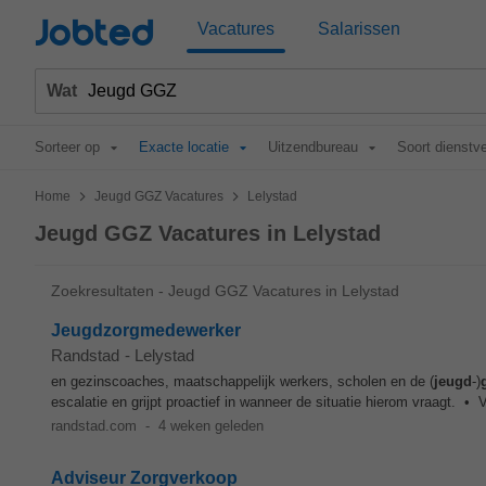
Jobted
Vacatures
Salarissen
Wat
Sorteer op
Exacte locatie
Uitzendbureau
Soort dienstv
>
>
Home
Jeugd GGZ Vacatures
Lelystad
Jeugd GGZ Vacatures in Lelystad
Zoekresultaten - Jeugd GGZ Vacatures in Lelystad
Jeugdzorgmedewerker
Randstad
-
Lelystad
en gezinscoaches, maatschappelijk werkers, scholen en de (
jeugd
-)
escalatie en grijpt proactief in wanneer de situatie hierom vraagt. • 
randstad.com
-
4 weken geleden
Adviseur Zorgverkoop