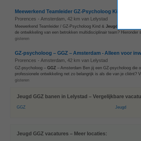
Meewerkend Teamleider GZ-Psycholoog Kind & Jeugd 
Prorences
-
Amsterdam
, 42 km van Lelystad
Meewerkend Teamleider / GZ-Psycholoog Kind &
Jeugd
en Volwasse
de ontwikkeling van een betrokken multidisciplinair team? Hieronder s
gisteren
GZ-psycholoog – GGZ – Amsterdam - Alleen voor in
Prorences
-
Amsterdam
, 42 km van Lelystad
GZ-psycholoog –
GGZ
– Amsterdam Ben jij een GZ-psycholoog die op
professionele ontwikkeling net zo belangrijk is als die van je cliënt? 
gisteren
Jeugd GGZ banen in Lelystad – Vergelijkbare vacatu
GGZ
Jeugd
Jeugd GGZ vacatures – Meer locaties: