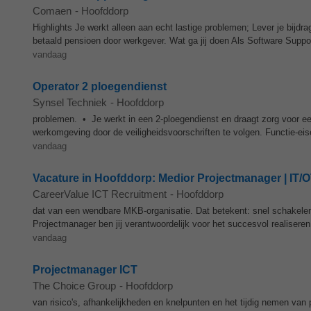
Comaen
-
Hoofddorp
Highlights Je werkt alleen aan echt lastige problemen; Lever je bijd
betaald pensioen door werkgever. Wat ga jij doen Als Software Suppor
vandaag
Operator 2 ploegendienst
Synsel Techniek
-
Hoofddorp
problemen. • Je werkt in een 2-ploegendienst en draagt zorg voor 
werkomgeving door de veiligheidsvoorschriften te volgen. Functie-ei
vandaag
Vacature in Hoofddorp: Medior Projectmanager | IT/O
CareerValue ICT Recruitment
-
Hoofddorp
dat van een wendbare MKB-organisatie. Dat betekent: snel schakelen
Projectmanager ben jij verantwoordelijk voor het succesvol realiseren 
vandaag
Projectmanager ICT
The Choice Group
-
Hoofddorp
van risico's, afhankelijkheden en knelpunten en het tijdig nemen v