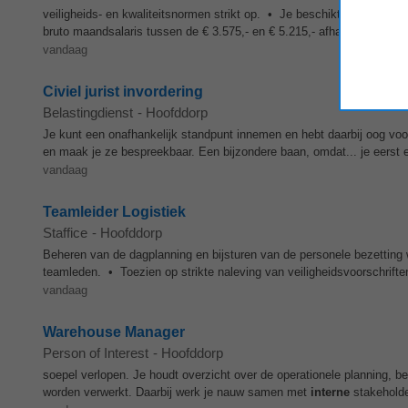
veiligheids- en kwaliteitsnormen strikt op. • Je beschikt over goede
bruto maandsalaris tussen de € 3.575,- en € 5.215,- afhankelijk van e
vandaag
Civiel jurist invordering
Belastingdienst
-
Hoofddorp
Je kunt een onafhankelijk standpunt innemen en hebt daarbij oog voor
en maak je ze bespreekbaar. Een bijzondere baan, omdat... je eerst
vandaag
Teamleider Logistiek
Staffice
-
Hoofddorp
Beheren van de dagplanning en bijsturen van de personele bezettin
teamleden. • Toezien op strikte naleving van veiligheidsvoorschrift
vandaag
Warehouse Manager
Person of Interest
-
Hoofddorp
soepel verlopen. Je houdt overzicht over de operationele planning, be
worden verwerkt. Daarbij werk je nauw samen met
interne
stakeholde