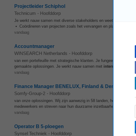
Projectleider Schiphol
Technicum
-
Hoofddorp
Je werkt nauw samen met diverse stakeholders en weet iedereen me
• Coördineren van projecten zoals het vervangen en plaatsen van pa
vandaag
Accountmanager
WINSEARCH Netherlands
-
Hoofddorp
van een portefeuille met strategische klanten. Je fungeert als sparrin
gemaakte oplossingen. Je werkt nauw samen met
interne
teams zoals
vandaag
Finance Manager BENELUX, Finland & Denemarken
Somfy-Group-2
-
Hoofddorp
van onze oplossingen. Wij zijn aanwezig in 58 landen, hebben 8 prod
medewerkers en streven naar hun duurzame inzetbaarheid door
inte
vandaag
Operator B 5-ploegen
Synsel Techniek
-
Hoofddorp