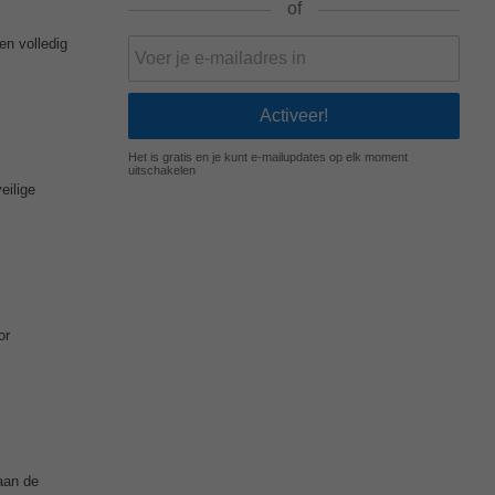
of
en volledig
Het is gratis en je kunt e-mailupdates op elk moment
uitschakelen
eilige
or
aan de