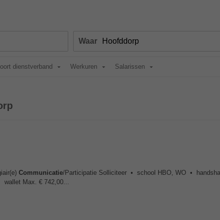
Waar
oort dienstverband
Werkuren
Salarissen
orp
iair(e)
Communicatie
/Participatie Solliciteer • school HBO, WO • handshak
 wallet Max. € 742,00...