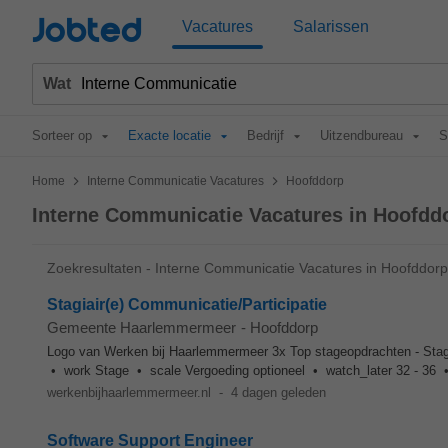
Jobted
Vacatures
Salarissen
Wat
Sorteer op
Exacte locatie
Bedrijf
Uitzendbureau
S
>
>
Home
Interne Communicatie Vacatures
Hoofddorp
Interne Communicatie Vacatures in Hoofdd
Zoekresultaten - Interne Communicatie Vacatures in Hoofddorp
Stagiair(e) Communicatie/Participatie
Gemeente Haarlemmermeer
-
Hoofddorp
Logo van Werken bij Haarlemmermeer 3x Top stageopdrachten - Stag
• work Stage • scale Vergoeding optioneel • watch_later 32 - 36 •
werkenbijhaarlemmermeer.nl
-
4 dagen geleden
Software Support Engineer