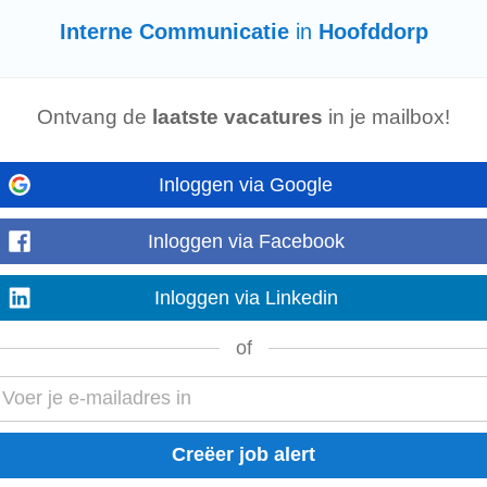
Interne Communicatie
in
Hoofddorp
t jouw
communicatieve
vaardigheden op één lijn te krijgen. Wat je gaat doen
ssagiersbruggen en het installeren van 400Hz...
Ontvang de
laatste vacatures
in je mailbox!
Inloggen via Google
gpartner voor klanten en vertaalt hun logistieke vraagstukken naar efficiënte 
 sales, operations en internationale...
Inloggen via Facebook
Inloggen via Linkedin
of
uctielocaties en 17 R&D-centra.Wij zijn zeer gehecht aan het welzijn van onz
rne
mobiliteit en de ontwikkeling...