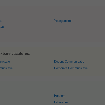
st
Youngcapital
ett
jkbare vacatures:
nicatie
Docent Communicatie
municatie
Corporate Communicatie
Haarlem
Hilversum