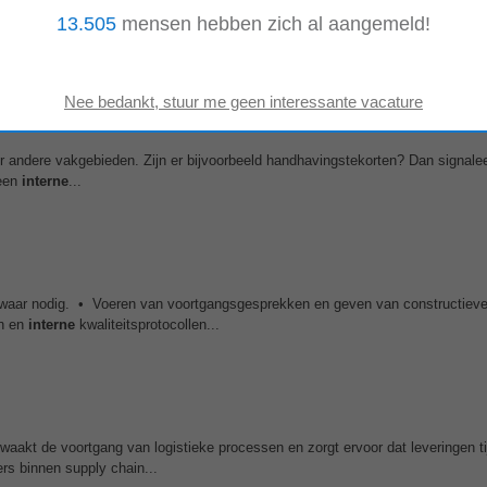
communicatieve
vaardigheden en functioneert goed in teamverband. Wij bi
13.505
mensen hebben zich al aangemeld!
rvaring en prestaties. • 24...
 andere vakgebieden. Zijn er bijvoorbeeld handhavingstekorten? Dan signaleer 
 een
interne
...
g waar nodig. • Voeren van voortgangsgesprekken en geven van constructiev
en en
interne
kwaliteitsprotocollen...
waakt de voortgang van logistieke processen en zorgt ervoor dat leveringen ti
rs binnen supply chain...