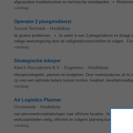
afgesproken kwaliteitseisen en technische standaarden. • Afstem
vandaag
Operator 2 ploegendienst
Synsel Techniek
-
Hoofddorp
bij grotere problemen. • Je werkt in een 2-ploegendienst en draagt
veilige werkomgeving door de veiligheidsvoorschriften te volgen. Fun
vandaag
Strategische inkoper
Kitech Recruitment B.V. - Engineers
-
Hoofddorp
inkoopstrategieën, plannen en budgetten. Door marktanalyses uit te 
zij voor een optimale balans tussen kosten, kwaliteit, leverbetrouwbaa
vandaag
Air Logistics Planner
Oceanwide
-
Hoofddorp
van personeelsverplaatsingen naar offshore locaties. Je zorgt ervoor 
werkzaamheden veilig, efficiënt en volgens planning kunnen worden u
vandaag