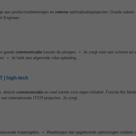
rage aan productverbeteringen en
interne
optimalisatieprojecten; Goede salaris 
t Engineer...
een goede
communicatie
tussen de ploegen. • Je zorgt voor een schone en v
sen: • Je hebt een afgeronde mbo-opleiding...
T | high-tech
, directe
communicatie
en veel ruimte voor eigen initiatief. Functie Als Medi
van internationale IT/OT-projecten. Je zorgt...
an passende maatregelen. • Waarborgen dat opgeleverde oplossingen voldoen 