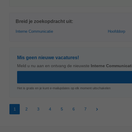
Breid je zoekopdracht uit:
Interne Communicatie
Hoofddorp
Mis geen nieuwe vacatures!
Meld u nu aan en ontvang de nieuwste
Interne Communicat
Het is gratis en je kunt e-mailupdates op elk moment uitschakelen
1
2
3
4
5
6
7