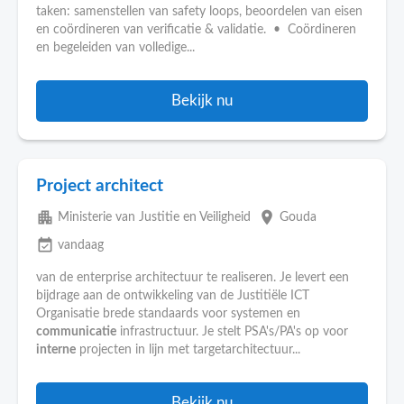
taken: samenstellen van safety loops, beoordelen van eisen
en coördineren van verificatie & validatie. • Coördineren
en begeleiden van volledige...
Bekijk nu
Project architect
apartment
place
Ministerie van Justitie en Veiligheid
Gouda
event_available
vandaag
van de enterprise architectuur te realiseren. Je levert een
bijdrage aan de ontwikkeling van de Justitiële ICT
Organisatie brede standaards voor systemen en
communicatie
infrastructuur. Je stelt PSA's/PA's op voor
interne
projecten in lijn met targetarchitectuur...
Bekijk nu