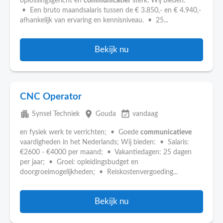
oplossingsgericht en
communicatief
sterk. Wij bieden:
• Een bruto maandsalaris tussen de € 3.850,- en € 4.940,-
afhankelijk van ervaring en kennisniveau. • 25...
Bekijk nu
CNC Operator
apartment
place
event_available
Synsel Techniek
Gouda
vandaag
en fysiek werk te verrichten; • Goede
communicatieve
vaardigheden in het Nederlands; Wij bieden: • Salaris:
€2600 - €4000 per maand; • Vakantiedagen: 25 dagen
per jaar; • Groei: opleidingsbudget en
doorgroeimogelijkheden; • Reiskostenvergoeding...
Bekijk nu