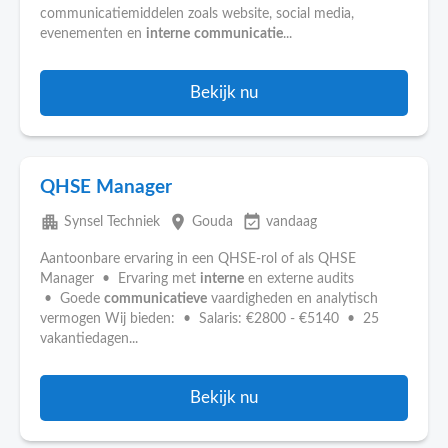
communicatiemiddelen zoals website, social media,
evenementen en
interne
communicatie
...
Bekijk nu
QHSE Manager
apartment
place
event_available
Synsel Techniek
Gouda
vandaag
Aantoonbare ervaring in een QHSE-rol of als QHSE
Manager • Ervaring met
interne
en externe audits
• Goede
communicatieve
vaardigheden en analytisch
vermogen Wij bieden: • Salaris: €2800 - €5140 • 25
vakantiedagen...
Bekijk nu