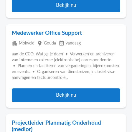
Bekijk nu
Medewerker Office Support
apartment
place
event_available
Mokveld
Gouda
vandaag
aan de CCO. Wat ga je doen • Verwerken en archiveren
van
interne
en externe (elektronische) correspondentie.
• Plannen en faciliteren van vergaderingen, bijeenkomsten
en events. • Organiseren van dienstreizen, inclusief visa-
aanvragen en factuurcontrole...
Bekijk nu
Projectleider Planmatig Onderhoud
(medior)