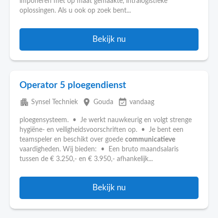
imponeren met op maat gemaakte, intralogistieke
oplossingen. Als u ook op zoek bent...
Bekijk nu
Operator 5 ploegendienst
apartment
place
event_available
Synsel Techniek
Gouda
vandaag
ploegensysteem. • Je werkt nauwkeurig en volgt strenge
hygiëne- en veiligheidsvoorschriften op. • Je bent een
teamspeler en beschikt over goede
communicatieve
vaardigheden. Wij bieden: • Een bruto maandsalaris
tussen de € 3.250,- en € 3.950,- afhankelijk...
Bekijk nu