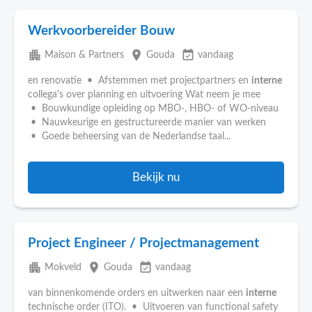
Werkvoorbereider Bouw
apartment
place
event_available
Maison & Partners
Gouda
vandaag
en renovatie • Afstemmen met projectpartners en
interne
collega's over planning en uitvoering Wat neem je mee
• Bouwkundige opleiding op MBO-, HBO- of WO-niveau
• Nauwkeurige en gestructureerde manier van werken
• Goede beheersing van de Nederlandse taal...
Bekijk nu
Project Engineer / Projectmanagement
apartment
place
event_available
Mokveld
Gouda
vandaag
van binnenkomende orders en uitwerken naar een
interne
technische order (ITO). • Uitvoeren van functional safety