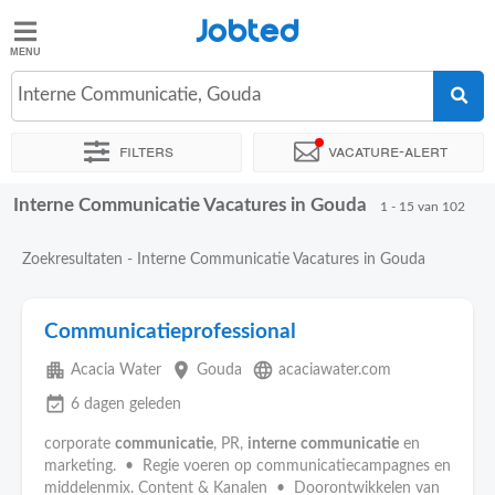
Jobted
Jobted
Vacatures
Interne Communicatie, Gouda
Filters
Vacature-alert
Salarissen
Interne Communicatie Vacatures in Gouda
Sorteer op
Exacte locatie
Bedrijf
Uitzendbureau
Soo
1 - 15 van 102
Zoekresultaten - Interne Communicatie Vacatures in Gouda
Communicatieprofessional
apartment
place
language
Acacia Water
Gouda
acaciawater.com
event_available
6 dagen geleden
corporate
communicatie
, PR,
interne
communicatie
en
marketing. • Regie voeren op communicatiecampagnes en
middelenmix. Content & Kanalen • Doorontwikkelen van