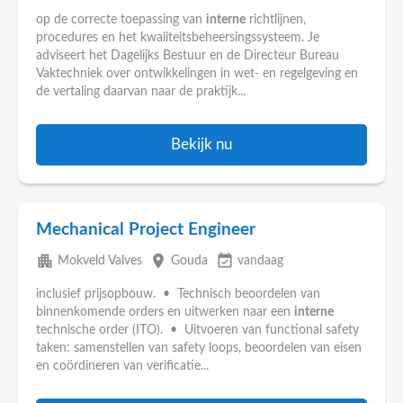
op de correcte toepassing van
interne
richtlijnen,
procedures en het kwaliteitsbeheersingssysteem. Je
adviseert het Dagelijks Bestuur en de Directeur Bureau
Vaktechniek over ontwikkelingen in wet- en regelgeving en
de vertaling daarvan naar de praktijk...
Bekijk nu
Mechanical Project Engineer
apartment
place
event_available
Mokveld Valves
Gouda
vandaag
inclusief prijsopbouw. • Technisch beoordelen van
binnenkomende orders en uitwerken naar een
interne
technische order (ITO). • Uitvoeren van functional safety
taken: samenstellen van safety loops, beoordelen van eisen
en coördineren van verificatie...