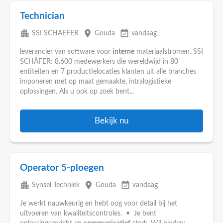
Technician
apartment
place
event_available
SSI SCHAEFER
Gouda
vandaag
leverancier van software voor
interne
materiaalstromen. SSI
SCHÄFER: 8.600 medewerkers die wereldwijd in 80
entiteiten en 7 productielocaties klanten uit alle branches
imponeren met op maat gemaakte, intralogistieke
oplossingen. Als u ook op zoek bent...
Bekijk nu
Operator 5-ploegen
apartment
place
event_available
Synsel Techniek
Gouda
vandaag
Je werkt nauwkeurig en hebt oog voor detail bij het
uitvoeren van kwaliteitscontroles. • Je bent