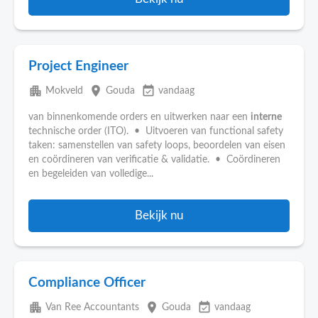
Project Engineer
apartment
place
event_available
Mokveld
Gouda
vandaag
van binnenkomende orders en uitwerken naar een
interne
technische order (ITO). • Uitvoeren van functional safety
taken: samenstellen van safety loops, beoordelen van eisen
en coördineren van verificatie & validatie. • Coördineren
en begeleiden van volledige...
Bekijk nu
Compliance Officer
apartment
place
event_available
Van Ree Accountants
Gouda
vandaag