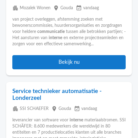
apartment
place
event_available
Mozaïek Wonen
Gouda
vandaag
van project overleggen, afstemming zoeken met
bewonerscommissies, huurdersorganisaties en zorgdragen
voor heldere
communicatie
tussen alle betrokken partijen; -
Het aansturen van
interne
en externe projectteamleden en
zorgen voor een effectieve samenwerking...
Bekijk nu
Service technieker automatisatie -
Londerzeel
apartment
place
event_available
SSI SCHAEFER
Gouda
vandaag
leverancier van software voor
interne
materiaalstromen. SSI
SCHÄFER: 8.600 medewerkers die wereldwijd in 80
entiteiten en 7 productielocaties klanten uit alle branches