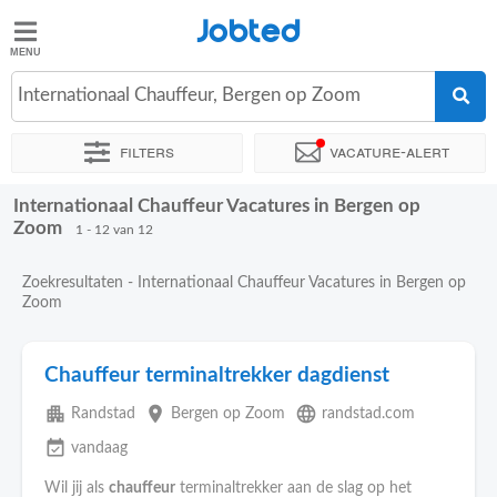
Jobted
Jobted
Vacatures
Internationaal Chauffeur, Bergen op Zoom
Filters
Vacature-alert
Salarissen
Internationaal Chauffeur Vacatures in Bergen op
Sorteer op
Exacte locatie
Uitzendbureau
Soort dienstverb
Zoom
1 - 12 van 12
Zoekresultaten - Internationaal Chauffeur Vacatures in Bergen op
Zoom
Chauffeur terminaltrekker dagdienst
apartment
place
language
Randstad
Bergen op Zoom
randstad.com
event_available
vandaag
Wil jij als
chauffeur
terminaltrekker aan de slag op het