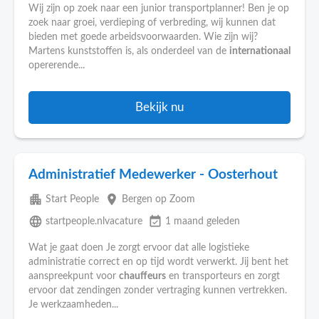
Wij zijn op zoek naar een junior transportplanner! Ben je op
zoek naar groei, verdieping of verbreding, wij kunnen dat
bieden met goede arbeidsvoorwaarden. Wie zijn wij?
Martens kunststoffen is, als onderdeel van de
internationaal
opererende...
Bekijk nu
Administratief Medewerker - Oosterhout
apartment
place
Start People
Bergen op Zoom
language
event_available
startpeople.nlvacature
1 maand geleden
Wat je gaat doen Je zorgt ervoor dat alle logistieke
administratie correct en op tijd wordt verwerkt. Jij bent het
aanspreekpunt voor
chauffeurs
en transporteurs en zorgt
ervoor dat zendingen zonder vertraging kunnen vertrekken.
Je werkzaamheden...