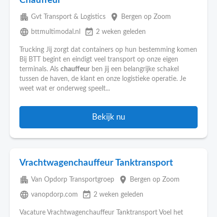
Chauffeur
apartment
place
Gvt Transport & Logistics
Bergen op Zoom
language
event_available
bttmultimodal.nl
2 weken geleden
Trucking Jij zorgt dat containers op hun bestemming komen
Bij BTT begint en eindigt veel transport op onze eigen
terminals. Als
chauffeur
ben jij een belangrijke schakel
tussen de haven, de klant en onze logistieke operatie. Je
weet wat er onderweg speelt...
Bekijk nu
Vrachtwagenchauffeur Tanktransport
apartment
place
Van Opdorp Transportgroep
Bergen op Zoom
language
event_available
vanopdorp.com
2 weken geleden
Vacature Vrachtwagenchauffeur Tanktransport Voel het