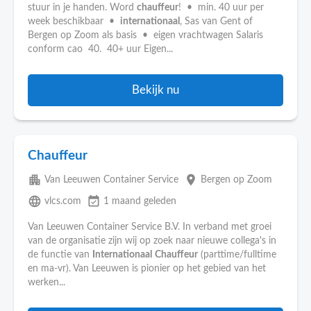
stuur in je handen. Word
chauffeur
! • min. 40 uur per
week beschikbaar •
internationaal
, Sas van Gent of
Bergen op Zoom als basis • eigen vrachtwagen Salaris
conform cao 40. 40+ uur Eigen...
Bekijk nu
Chauffeur
apartment
place
Van Leeuwen Container Service
Bergen op Zoom
language
event_available
vlcs.com
1 maand geleden
Van Leeuwen Container Service B.V. In verband met groei
van de organisatie zijn wij op zoek naar nieuwe collega's in
de functie van
Internationaal
Chauffeur
(parttime/fulltime
en ma-vr). Van Leeuwen is pionier op het gebied van het
werken...