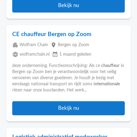
Bekijk nu
CE chauffeur Bergen op Zoom
apartment
place
Wolfram Chain
Bergen op Zoom
language
event_available
wolframchain.nl
1 maand geleden
deze onderneming. Functieomschrijving: Als ce
chauffeur
in
Bergen op Zoom ben je verantwoordelijk voor het veilig
vervoeren van diverse goederen. Je houdt je bezig met
eendaags nationaal transport en rijdt soms
internationale
ritten naar onze buurlanden. Het werk...
Bekijk nu