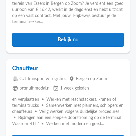
terrein van Essers in Bergen op Zoom? Je verdient een goed
uurloon van € 16,42, werkt in de dagdienst en hebt uitzicht
op een vast contract. Met jouw T-rijbewijs bestuur je de
terminaltrekker...
Bekijk nu
Chauffeur
apartment
place
Gvt Transport & Logistics
Bergen op Zoom
language
event_available
bttmultimodal.nl
1 week geleden
en verplaatsen • Werken met reachstackers, kranen of
terminaltrucks • Samenwerken met planners, schippers en
chauffeurs
• Veilig werken volgens duidelijke procedures
• Bijdragen aan een soepele doorstroming op de terminal
Waarom BTT? • Werken met modern en goed...