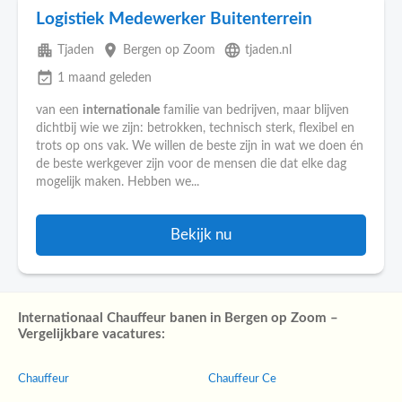
Logistiek Medewerker Buitenterrein
apartment
place
language
Tjaden
Bergen op Zoom
tjaden.nl
event_available
1 maand geleden
van een
internationale
familie van bedrijven, maar blijven
dichtbij wie we zijn: betrokken, technisch sterk, flexibel en
trots op ons vak. We willen de beste zijn in wat we doen én
de beste werkgever zijn voor de mensen die dat elke dag
mogelijk maken. Hebben we...
Bekijk nu
Internationaal Chauffeur banen in Bergen op Zoom –
Vergelijkbare vacatures:
Chauffeur
Chauffeur Ce