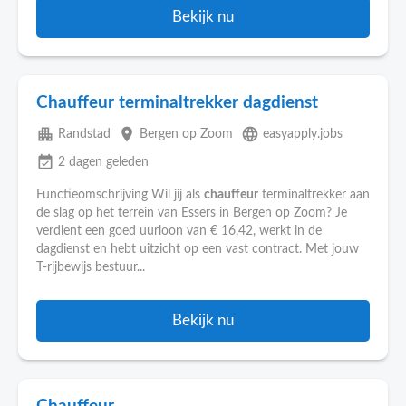
Bekijk nu
Chauffeur terminaltrekker dagdienst
apartment
place
language
Randstad
Bergen op Zoom
easyapply.jobs
event_available
2 dagen geleden
Functieomschrijving Wil jij als
chauffeur
terminaltrekker aan
de slag op het terrein van Essers in Bergen op Zoom? Je
verdient een goed uurloon van € 16,42, werkt in de
dagdienst en hebt uitzicht op een vast contract. Met jouw
T-rijbewijs bestuur...
Bekijk nu