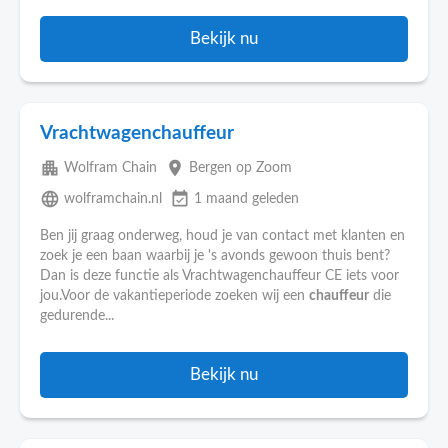
Bekijk nu
Vrachtwagenchauffeur
apartment
place
Wolfram Chain
Bergen op Zoom
language
event_available
wolframchain.nl
1 maand geleden
Ben jij graag onderweg, houd je van contact met klanten en
zoek je een baan waarbij je 's avonds gewoon thuis bent?
Dan is deze functie als Vrachtwagenchauffeur CE iets voor
jou.Voor de vakantieperiode zoeken wij een
chauffeur
die
gedurende...
Bekijk nu