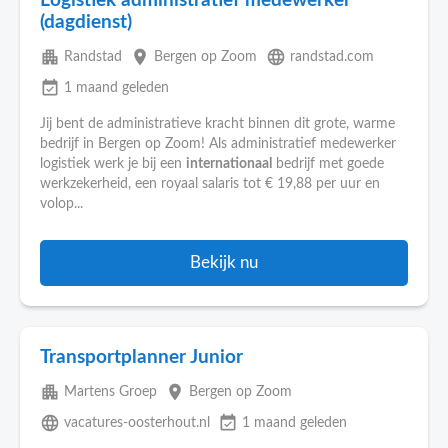
Logistiek administratief medewerker
(dagdienst)
apartment
place
language
Randstad
Bergen op Zoom
randstad.com
event_available
1 maand geleden
Jij bent de administratieve kracht binnen dit grote, warme
bedrijf in Bergen op Zoom! Als administratief medewerker
logistiek werk je bij een
internationaal
bedrijf met goede
werkzekerheid, een royaal salaris tot € 19,88 per uur en
volop...
Bekijk nu
Transportplanner Junior
apartment
place
Martens Groep
Bergen op Zoom
language
event_available
vacatures-oosterhout.nl
1 maand geleden