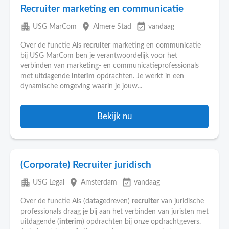
Recruiter marketing en communicatie
apartment
place
event_available
USG MarCom
Almere Stad
vandaag
Over de functie Als
recruiter
marketing en communicatie
bij USG MarCom ben je verantwoordelijk voor het
verbinden van marketing- en communicatieprofessionals
met uitdagende
interim
opdrachten. Je werkt in een
dynamische omgeving waarin je jouw...
Bekijk nu
(Corporate) Recruiter juridisch
apartment
place
event_available
USG Legal
Amsterdam
vandaag
Over de functie Als (datagedreven)
recruiter
van juridische
professionals draag je bij aan het verbinden van juristen met
uitdagende (
interim
) opdrachten bij onze opdrachtgevers.