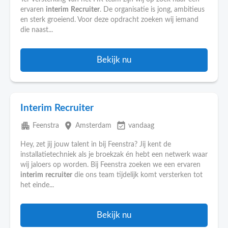
ervaren
interim
Recruiter
. De organisatie is jong, ambitieus
en sterk groeiend. Voor deze opdracht zoeken wij iemand
die naast...
Bekijk nu
Interim Recruiter
apartment
place
event_available
Feenstra
Amsterdam
vandaag
Hey, zet jij jouw talent in bij Feenstra? Jij kent de
installatietechniek als je broekzak én hebt een netwerk waar
wij jaloers op worden. Bij Feenstra zoeken we een ervaren
interim
recruiter
die ons team tijdelijk komt versterken tot
het einde...
Bekijk nu