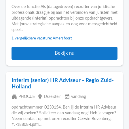
Over de functie Als (datagedreven)
recruiter
van juridische
professionals draag je bij aan het verbinden van juristen met
uitdagende (
interim
) opdrachten bij onze opdrachtgevers.
Met jouw strategische aanpak en oog voor mensgerichtheid
speel...
1 vergelijkbare vacature: Amersfoort
Bekijk nu
Interim (senior) HR Adviseur - Regio Zuid-
Holland
apartment
place
event_available
PHOCUS
IJsselstein
vandaag
opdrachtnummer O230154. Ben jij de
Interim
HR Adviseur
die wij zoeken? Solliciteer dan vandaag nog! Heb je vragen?
Neem contact op met onze
recruiter
Gerwin Bovenberg.
#J-18808-Ljbffr...