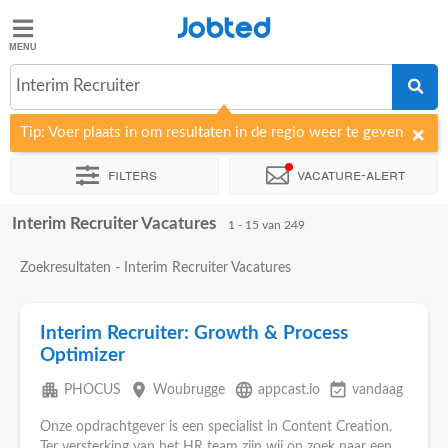
Jobted
Jobted
Vacatures
Interim Recruiter
Tip: Voer plaats in om resultaten in de regio weer te geven
Salarissen
Filters
Vacature-alert
Interim Recruiter Vacatures
Sorteer op
Bedrijf
Uitzendbureau
Soort dienstverband
1 - 15 van 249
Zoekresultaten - Interim Recruiter Vacatures
Interim Recruiter: Growth & Process
Optimizer
apartment
place
language
event_available
PHOCUS
Woubrugge
appcast.io
vandaag
Onze opdrachtgever is een specialist in Content Creation.
Ter versterking van het HR team zijn wij op zoek naar een