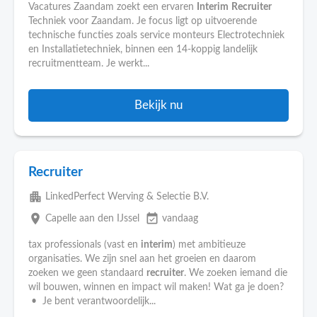
Vacatures Zaandam zoekt een ervaren
Interim
Recruiter
Techniek voor Zaandam. Je focus ligt op uitvoerende
technische functies zoals service monteurs Electrotechniek
en Installatietechniek, binnen een 14-koppig landelijk
recruitmentteam. Je werkt...
Bekijk nu
Recruiter
apartment
LinkedPerfect Werving & Selectie B.V.
place
event_available
Capelle aan den IJssel
vandaag
tax professionals (vast en
interim
) met ambitieuze
organisaties. We zijn snel aan het groeien en daarom
zoeken we geen standaard
recruiter
. We zoeken iemand die
wil bouwen, winnen en impact wil maken! Wat ga je doen?
• Je bent verantwoordelijk...