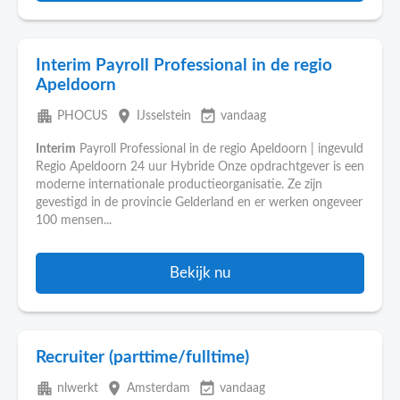
Interim Payroll Professional in de regio
Apeldoorn
apartment
place
event_available
PHOCUS
IJsselstein
vandaag
Interim
Payroll Professional in de regio Apeldoorn | ingevuld
Regio Apeldoorn 24 uur Hybride Onze opdrachtgever is een
moderne internationale productieorganisatie. Ze zijn
gevestigd in de provincie Gelderland en er werken ongeveer
100 mensen...
Bekijk nu
Recruiter (parttime/fulltime)
apartment
place
event_available
nlwerkt
Amsterdam
vandaag