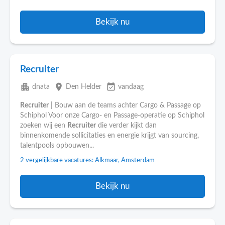
Bekijk nu
Recruiter
apartment
place
event_available
dnata
Den Helder
vandaag
Recruiter
| Bouw aan de teams achter Cargo & Passage op
Schiphol Voor onze Cargo- en Passage-operatie op Schiphol
zoeken wij een
Recruiter
die verder kijkt dan
binnenkomende sollicitaties en energie krijgt van sourcing,
talentpools opbouwen...
2 vergelijkbare vacatures: Alkmaar, Amsterdam
Bekijk nu