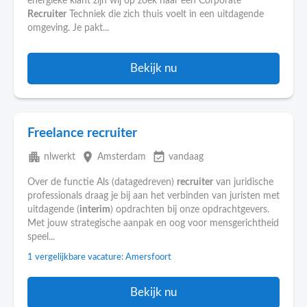
energieke klant zijn wij op zoek naar een Corporate
Recruiter
Techniek die zich thuis voelt in een uitdagende
omgeving. Je pakt...
Bekijk nu
Freelance recruiter
apartment
place
event_available
nlwerkt
Amsterdam
vandaag
Over de functie Als (datagedreven)
recruiter
van juridische
professionals draag je bij aan het verbinden van juristen met
uitdagende (
interim
) opdrachten bij onze opdrachtgevers.
Met jouw strategische aanpak en oog voor mensgerichtheid
speel...
1 vergelijkbare vacature: Amersfoort
Bekijk nu