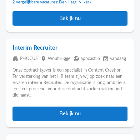
2 vergelijkbare vacatures: Den Haag, Nijkerk
Bekijk nu
Interim Recruiter
apartment
place
language
event_available
PHOCUS
Woubrugge
appcast.io
vandaag
Onze opdrachtgever is een specialist in Content Creation.
Ter versterking van het HR team zijn wij op zoek naar een
ervaren
interim
Recruiter
. De organisatie is jong, ambitieus
en sterk groeiend. Voor deze opdracht zoeken wij iemand
die naast...
Bekijk nu