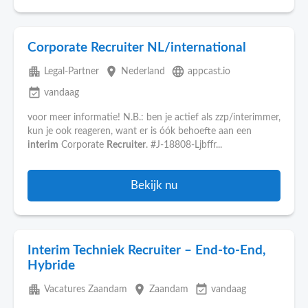
Corporate Recruiter NL/international
apartment
place
language
Legal-Partner
Nederland
appcast.io
event_available
vandaag
voor meer informatie! N.B.: ben je actief als zzp/interimmer,
kun je ook reageren, want er is óók behoefte aan een
interim
Corporate
Recruiter
. #J-18808-Ljbffr...
Bekijk nu
Interim Techniek Recruiter – End-to-End,
Hybride
apartment
place
event_available
Vacatures Zaandam
Zaandam
vandaag