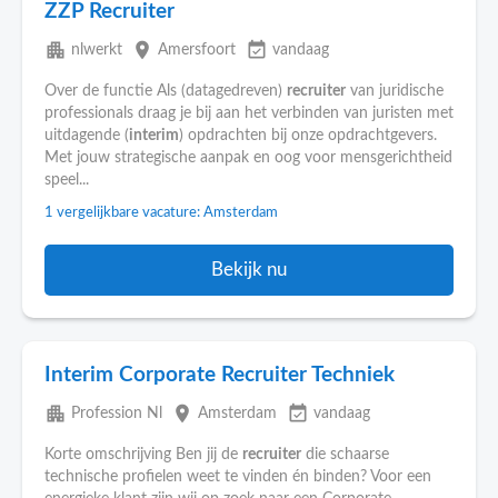
ZZP Recruiter
apartment
place
event_available
nlwerkt
Amersfoort
vandaag
Over de functie Als (datagedreven)
recruiter
van juridische
professionals draag je bij aan het verbinden van juristen met
uitdagende (
interim
) opdrachten bij onze opdrachtgevers.
Met jouw strategische aanpak en oog voor mensgerichtheid
speel...
1 vergelijkbare vacature: Amsterdam
Bekijk nu
Interim Corporate Recruiter Techniek
apartment
place
event_available
Profession Nl
Amsterdam
vandaag
Korte omschrijving Ben jij de
recruiter
die schaarse
technische profielen weet te vinden én binden? Voor een