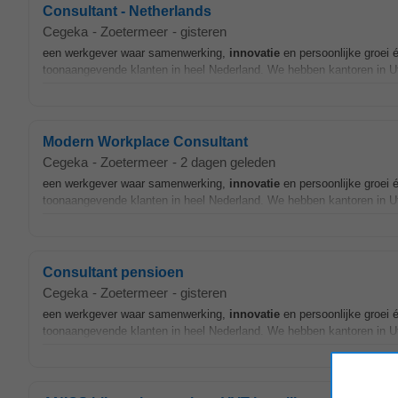
Consultant - Netherlands
Cegeka
-
Zoetermeer
-
gisteren
een werkgever waar samenwerking,
innovatie
en persoonlijke groei 
toonaangevende klanten in heel Nederland. We hebben kantoren in U
Modern Workplace Consultant
Cegeka
-
Zoetermeer
-
2 dagen geleden
een werkgever waar samenwerking,
innovatie
en persoonlijke groei 
toonaangevende klanten in heel Nederland. We hebben kantoren in U
Consultant pensioen
Cegeka
-
Zoetermeer
-
gisteren
een werkgever waar samenwerking,
innovatie
en persoonlijke groei 
toonaangevende klanten in heel Nederland. We hebben kantoren in U