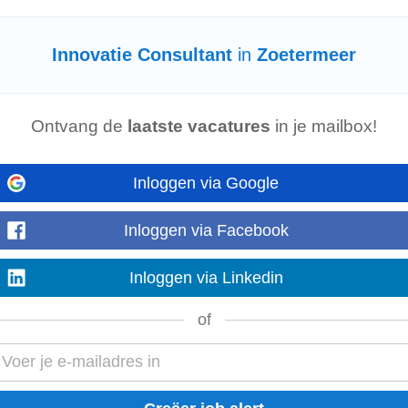
et de specialist ouderengeneeskunde en denkt actief mee over
innovatie
en
Innovatie Consultant
in
Zoetermeer
erkt, maar ook écht bijdraagt...
Laat meer zien
Ontvang de
laatste vacatures
in je mailbox!
Inloggen via Google
écht centraal staan? Bij Cegeka
Consulting
krijg je de kans om impact te mak
trecht, Zoetermeer, Veenendaal, Den Bosch...
Laat meer zien
Inloggen via Facebook
munity
Inloggen via Linkedin
en te volgen en altijd bezig te zijn met
innovatie
. Vanuit die hoedanigheid he
of
ten. Wij zoeken: Onze ondernemers...
Laat meer zien