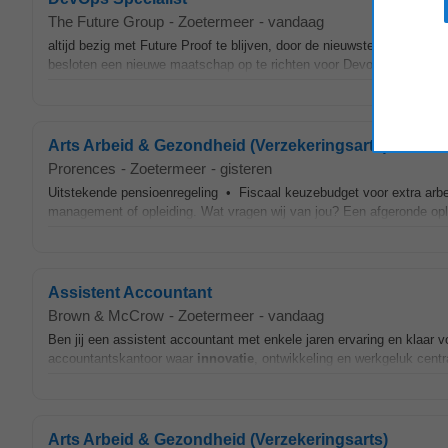
The Future Group
-
Zoetermeer
-
vandaag
altijd bezig met Future Proof te blijven, door de nieuwste ontwikkeling
besloten een nieuwe maatschap op te richten voor Devops Specialis
Arts Arbeid & Gezondheid (Verzekeringsarts)
Prorences
-
Zoetermeer
-
gisteren
Uitstekende pensioenregeling • Fiscaal keuzebudget voor extra arb
management of opleiding. Wat vragen wij van jou? Een afgeronde op
Assistent Accountant
Brown & McCrow
-
Zoetermeer
-
vandaag
Ben jij een assistent accountant met enkele jaren ervaring en klaar v
accountantskantoor waar
innovatie
, ontwikkeling en werkgeluk cent
Arts Arbeid & Gezondheid (Verzekeringsarts)