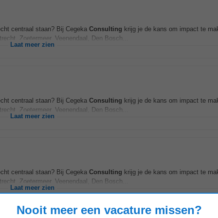
écht centraal staan? Bij Cegeka
Consulting
krijg je de kans om impact te mak
trecht, Zoetermeer, Veenendaal, Den Bosch...
Laat meer zien
écht centraal staan? Bij Cegeka
Consulting
krijg je de kans om impact te mak
trecht, Zoetermeer, Veenendaal, Den Bosch...
Laat meer zien
écht centraal staan? Bij Cegeka
Consulting
krijg je de kans om impact te mak
trecht, Zoetermeer, Veenendaal, Den Bosch...
Laat meer zien
Nooit meer een vacature missen?