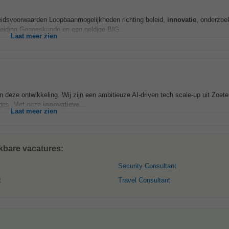
eidsvoorwaarden Loopbaanmogelijkheden richting beleid,
innovatie
, onderzoe
leiding Geneeskunde en een geldige BIG...
Laat meer zien
deze ontwikkeling. Wij zijn een ambitieuze AI-driven tech scale-up uit Zoet
ages. Met onze
innovatieve
...
Laat meer zien
jkbare vacatures:
Security Consultant
t
Travel Consultant