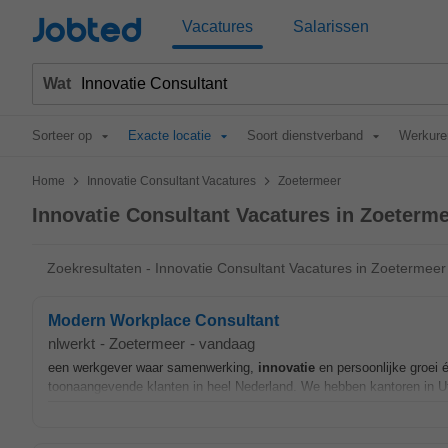
Jobted
Vacatures
Salarissen
Wat
Sorteer op
Exacte locatie
Soort dienstverband
Werkure
>
>
Home
Innovatie Consultant Vacatures
Zoetermeer
Innovatie Consultant Vacatures in Zoeterm
Zoekresultaten - Innovatie Consultant Vacatures in Zoetermeer
Modern Workplace Consultant
nlwerkt
-
Zoetermeer
-
vandaag
een werkgever waar samenwerking,
innovatie
en persoonlijke groei 
toonaangevende klanten in heel Nederland. We hebben kantoren in U