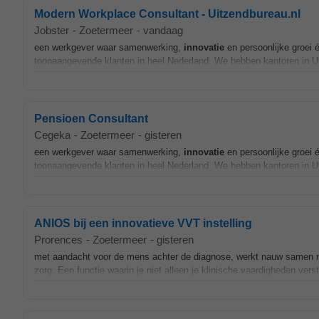
Modern Workplace Consultant - Uitzendbureau.nl
Jobster
-
Zoetermeer
-
vandaag
een werkgever waar samenwerking,
innovatie
en persoonlijke groei 
toonaangevende klanten in heel Nederland. We hebben kantoren in U
Pensioen Consultant
Cegeka
-
Zoetermeer
-
gisteren
een werkgever waar samenwerking,
innovatie
en persoonlijke groei 
toonaangevende klanten in heel Nederland. We hebben kantoren in U
ANIOS bij een innovatieve VVT instelling
Prorences
-
Zoetermeer
-
gisteren
met aandacht voor de mens achter de diagnose, werkt nauw samen m
zorg. Een functie waarin je niet alleen je klinische vaardigheden verst