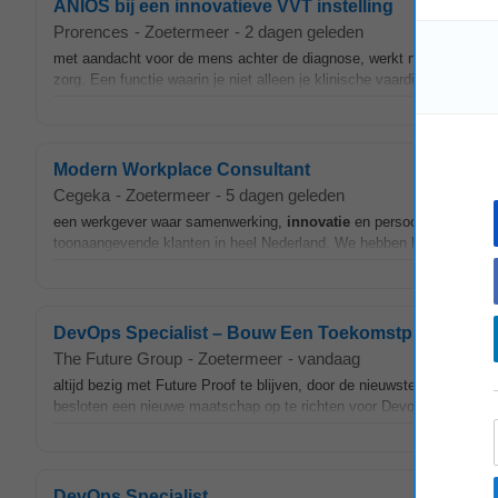
ANIOS bij een innovatieve VVT instelling
Prorences
-
Zoetermeer
-
2 dagen geleden
met aandacht voor de mens achter de diagnose, werkt nauw samen m
zorg. Een functie waarin je niet alleen je klinische vaardigheden verst
Modern Workplace Consultant
Cegeka
-
Zoetermeer
-
5 dagen geleden
een werkgever waar samenwerking,
innovatie
en persoonlijke groei 
toonaangevende klanten in heel Nederland. We hebben kantoren in U
DevOps Specialist – Bouw Een Toekomstproof Com
The Future Group
-
Zoetermeer
-
vandaag
altijd bezig met Future Proof te blijven, door de nieuwste ontwikkeling
besloten een nieuwe maatschap op te richten voor Devops Specialis
DevOps Specialist