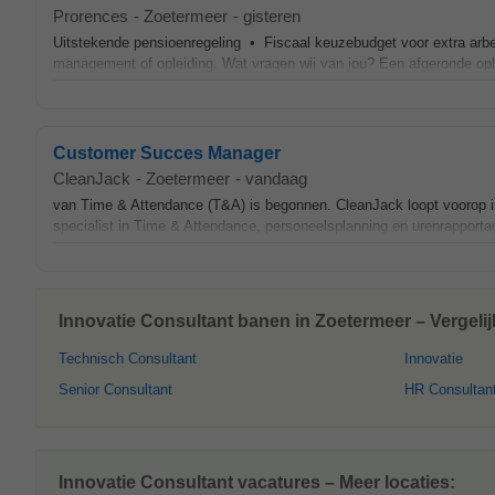
Prorences
-
Zoetermeer
-
gisteren
Uitstekende pensioenregeling • Fiscaal keuzebudget voor extra arb
management of opleiding. Wat vragen wij van jou? Een afgeronde op
Customer Succes Manager
CleanJack
-
Zoetermeer
-
vandaag
van Time & Attendance (T&A) is begonnen. CleanJack loopt voorop in 
specialist in Time & Attendance, personeelsplanning en urenrapport
Innovatie Consultant banen in Zoetermeer – Vergeli
Technisch Consultant
Innovatie
Senior Consultant
HR Consultan
Innovatie Consultant vacatures – Meer locaties: