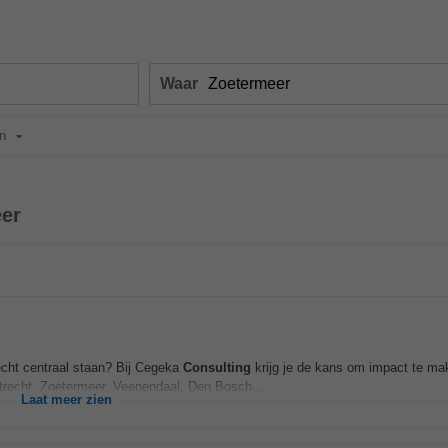
Waar
n
eer
écht centraal staan? Bij Cegeka
Consulting
krijg je de kans om impact te mak
trecht, Zoetermeer, Veenendaal, Den Bosch...
Laat meer zien