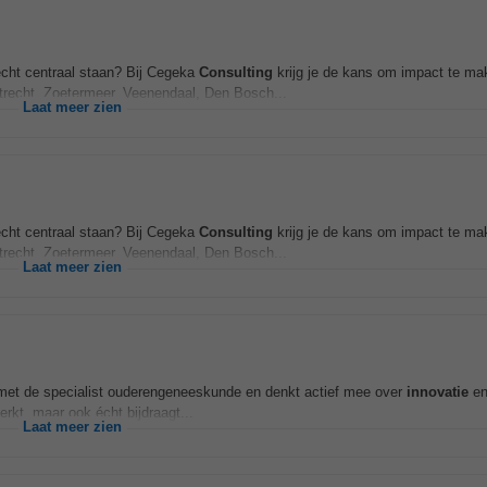
écht centraal staan? Bij Cegeka
Consulting
krijg je de kans om impact te mak
trecht, Zoetermeer, Veenendaal, Den Bosch...
Laat meer zien
écht centraal staan? Bij Cegeka
Consulting
krijg je de kans om impact te mak
trecht, Zoetermeer, Veenendaal, Den Bosch...
Laat meer zien
et de specialist ouderengeneeskunde en denkt actief mee over
innovatie
en
erkt, maar ook écht bijdraagt...
Laat meer zien