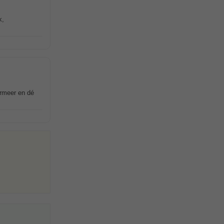
k,
ermeer en dé