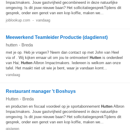
Impactmakers. Jouw gastvrijheid gecombineerd in deze natuurlijke
omgeving. Is dit jouw nieuwe baan? Het sollicitatiegesprekTijdens dit
gesprek, onder een genot van een kop koffie, maken we...
joblookup.com
-
vandaag
Meewerkend Teamleider Productie (dagdienst)
hutten
-
Breda
met je op. Heb je vragen? Neem dan contact op met John van Heel
via of . Wij kijken ernaar uit om jou te ontmoeten!
Hutten
is onderdeel
van Hai;
Hutten
Albron Impactmakers. Iedereen is welkom aan onze
tafel. Het maakt niet uit wie je bent, waar je vandaan komt...
vandaag
Restaurant manager 't Boshuys
Hutten
-
Breda
en producten en fiscaal voordeel op je sportabonnement
Hutten
Albron
Impactmakers. Jouw gastvrijheid gecombineerd in deze natuurlijke
omgeving. Is dit jouw nieuwe baan? Het sollicitatiegesprekTijdens dit
gesprek, onder een genot van een kop koffie, maken we...
gisteren