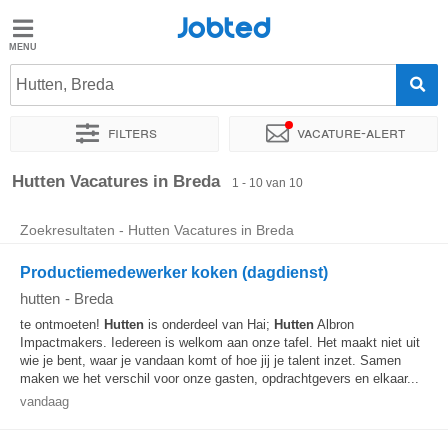
Jobted
Jobted
Vacatures
Hutten, Breda
Filters
Vacature-alert
Salarissen
Sorteer op
Exacte locatie
Bedrijf
Soort dienstverband
Hutten Vacatures in Breda
1 - 10 van 10
Zoekresultaten - Hutten Vacatures in Breda
Productiemedewerker koken (dagdienst)
hutten
-
Breda
te ontmoeten!
Hutten
is onderdeel van Hai;
Hutten
Albron
Impactmakers. Iedereen is welkom aan onze tafel. Het maakt niet uit
wie je bent, waar je vandaan komt of hoe jij je talent inzet. Samen
maken we het verschil voor onze gasten, opdrachtgevers en elkaar...
vandaag