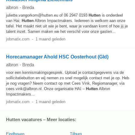
albron
-
Breda
juliette.vangorkom@hutten.eu of 06 2947 0193
Hutten
is onderdeel
van Hai;
Hutten
Albron Impactmakers. Iedereen is welkom aan onze
tafel. Het maakt niet uit wie je bent, waar je vandaan komt of hoe jij je
talent inzet. Samen maken we het verschil voor onze gasten...
jobmatix.com
-
1 maand geleden
Horecamanager Ahold HSC Oosterhout (Gld)
albron
-
Breda
voor een kennismakingsgesprek. Upload je contactgegevens via de
sollicitatiebutton en wij nemen zo snel mogelijk contact met je op. Heb
je nog vragen? Neem contact op met Cees Vink, Regiomanager, via
cees.vink@albron.nl. Onze organisatie HAI –
Hutten
Albron
Impactmakers...
jobmatix.com
-
1 maand geleden
Hutten vacatures – Meer locaties:
Eindhoven
Tilburg