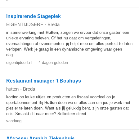
Inspirerende Stageplek
EIGENTIJDSERF
-
Breda
in samenwerking met
Hutten
, zorgen we ervoor dat onze gasten een
unieke ervaring beleven. Of het nu gaat om vergaderingen,
overnachtingen of evenementen: jij helpt mee om alles perfect te laten
verlopen. Werk je graag in een dynamische omgeving waar geen
dag...
eigentijdserf.nl
-
4 dagen geleden
Restaurant manager 't Boshuys
hutten
-
Breda
korting op leuke uitjes en producten en fiscaal voordeel op je
sportabonnement Bij
Hutten
doen we er alles aan om jou je werk met
plezier te laten doen. Want als jij gelukkig bent, zijn onze gasten dat
ook. Smaakt dit naar meer? Solliciteer direct...
vandaag
Afwasser Amphia Ziekenhuis